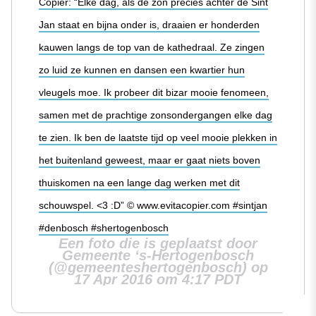
Copier: “Elke dag, als de zon precies achter de Sint
Jan staat en bijna onder is, draaien er honderden
kauwen langs de top van de kathedraal. Ze zingen
zo luid ze kunnen en dansen een kwartier hun
vleugels moe. Ik probeer dit bizar mooie fenomeen,
samen met de prachtige zonsondergangen elke dag
te zien. Ik ben de laatste tijd op veel mooie plekken in
het buitenland geweest, maar er gaat niets boven
thuiskomen na een lange dag werken met dit
schouwspel. <3 :D” © www.evitacopier.com #sintjan
#denbosch #shertogenbosch
Een foto die is geplaatst door
Gemeente ‘s-Hertogenbosch
(@gemeenteshertogenbosch) op
17 Apr 2016 om 4:17 PDT