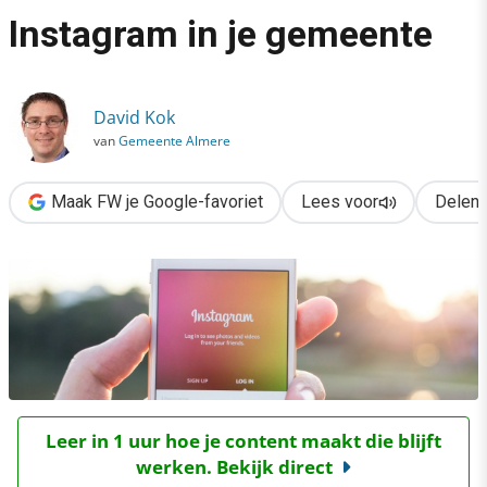
›
Instagram in je gemeente
Instawalks, citymarketing & 3 andere cases voor Instagram in 
David Kok
van
Gemeente Almere
Maak FW je Google-favoriet
Lees voor
Delen
Leer in 1 uur hoe je content maakt die blijft
werken. Bekijk direct