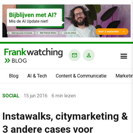
BLOG
Blog
AI & Tech
Content & Communicatie
Marketi
Home
SOCIAL
15 jun 2016
6 min lezen
›
Blog
Instawalks, citymarketing &
›
3 andere cases voor
Social