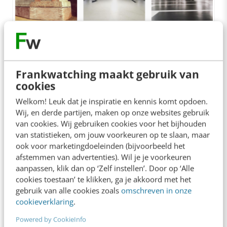
Frankwatching maakt gebruik van
cookies
Instawalk parkeergarage Sint-Jan in ‘s-Hertogenbosch
Welkom! Leuk dat je inspiratie en kennis komt opdoen.
Wij, en derde partijen, maken op onze websites gebruik
van cookies. Wij gebruiken cookies voor het bijhouden
3. Evenementen in de stad
van statistieken, om jouw voorkeuren op te slaan, maar
ook voor marketingdoeleinden (bijvoorbeeld het
afstemmen van advertenties). Wil je je voorkeuren
Instagram wordt ook veel gebruikt om met een
aanpassen, klik dan op ‘Zelf instellen’. Door op ‘Alle
groot publiek op een laagdrempelige manier te
cookies toestaan’ te klikken, ga je akkoord met het
communiceren over (luchtige) actuele
gebruik van alle cookies zoals
omschreven in onze
cookieverklaring
.
onderwerpen zoals evenementen en
Powered by CookieInfo
feestdagen. Deze onderwerpen leven vaak bij