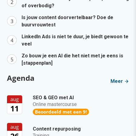
of overbodig?
Is jouw content doorvertelbaar? Doe de
buurvrouwtest
LinkedIn Ads is niet te duur, je biedt gewoon te
veel
Zo bouw je een AI die het niet met je eens is
[stappenplan]
Agenda
Meer
SEO & GEO met AI
aug
Online mastercourse
11
Beoordeeld met een 9!
aug
Content repurposing
Training