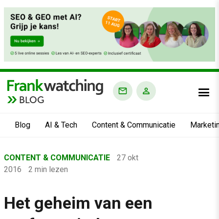
BLOG
Blog
AI & Tech
Content & Communicatie
Marketi
Home
CONTENT & COMMUNICATIE
27 okt
›
2016
2 min lezen
Blog
›
Het geheim van een
Content & Communicatie