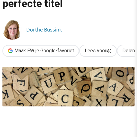
perfecte titel
›
Het geheim van een perfecte titel
Dorthe Bussink
Maak FW je Google-favoriet
Lees voor
Delen