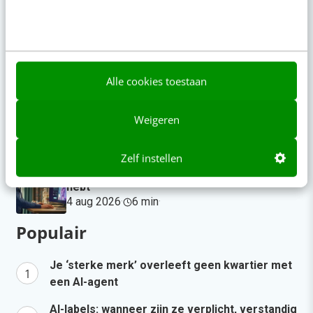
Denk je dat je positionering helder is? Doe
de managementtest
gisteren
·
4 min
·
Alle cookies toestaan
LinkedIn Ads is niet te duur, je biedt
gewoon te veel
Weigeren
gisteren
·
6 min
·
Zelf instellen
AI-content rankt pas als je iets te zeggen
hebt
4 aug 2026
·
6 min
·
Populair
Je ‘sterke merk’ overleeft geen kwartier met
een AI-agent
AI-labels: wanneer zijn ze verplicht, verstandig