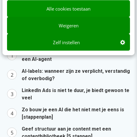
“Bedrijven die stevig staan in hun waarden
Alle cookies toestaan
komen deze geopolitieke storm het beste
door” [podcast]
Weigeren
6 aug 2026
·
3 min
·
Populair
Zelf instellen
Je ‘sterke merk’ overleeft geen kwartier met
een AI-agent
AI-labels: wanneer zijn ze verplicht, verstandig
of overbodig?
LinkedIn Ads is niet te duur, je biedt gewoon te
veel
Zo bouw je een AI die het niet met je eens is
[stappenplan]
Geef structuur aan je content met een
contentbibliotheek [5 stappen]