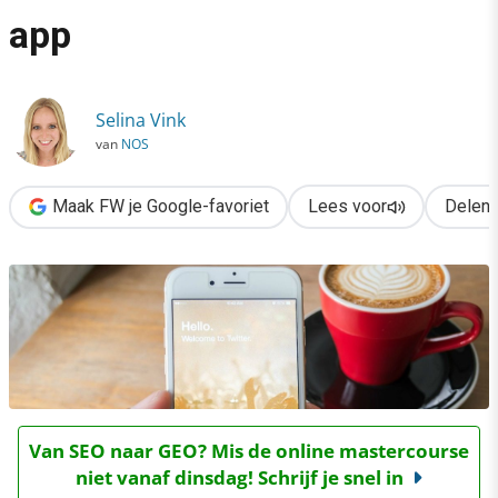
›
app
Je kunt nu direct livestreamen in de Twitter-app
Selina Vink
van
NOS
Maak FW je Google-favoriet
Lees voor
Delen
Van SEO naar GEO? Mis de online mastercourse
niet vanaf dinsdag! Schrijf je snel in