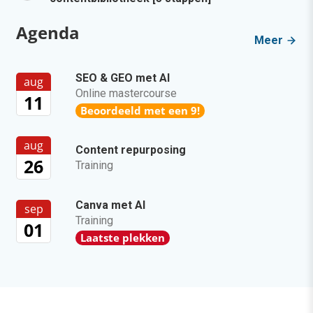
Agenda
Meer
SEO & GEO met AI
aug
Online mastercourse
11
Beoordeeld met een 9!
aug
Content repurposing
26
Training
Canva met AI
sep
Training
01
Laatste plekken