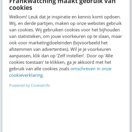
Frankwatching maakt gebruik van
cookies
Welkom! Leuk dat je inspiratie en kennis komt opdoen.
Wij, en derde partijen, maken op onze websites gebruik
van cookies. Wij gebruiken cookies voor het bijhouden
Deze nieuwe YouTube-functies
Social media strat
van statistieken, om jouw voorkeuren op te slaan, maar
zijn interessant voor
ook voor marketingdoeleinden (bijvoorbeeld het
zichtbaarheid & groei
afstemmen van advertenties). Wil je je voorkeuren
aanpassen, klik dan op ‘Zelf instellen’. Door op ‘Alle
cookies toestaan’ te klikken, ga je akkoord met het
gebruik van alle cookies zoals
omschreven in onze
cookieverklaring
.
Op zoek naar nog meer
Powered by CookieInfo
kennis?
Actueel