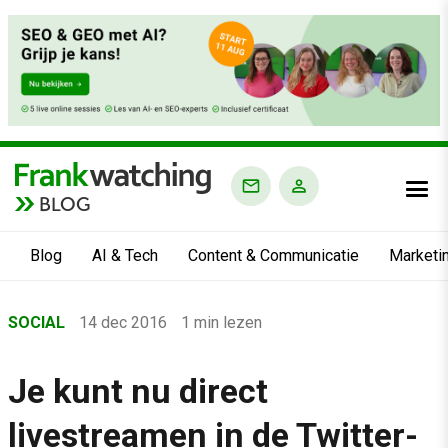
BLOG
Blog
AI & Tech
Content & Communicatie
Marketi
Home
SOCIAL
14 dec 2016
1 min lezen
›
Blog
Je kunt nu direct
›
livestreamen in de Twitter-
Social