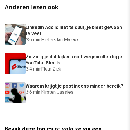
Anderen lezen ook
LinkedIn Ads is niet te duur, je biedt gewoon
te veel
6 min
·
Pieter-Jan Maleux
Zo zorg je dat kijkers niet wegscrollen bij je
YouTube Shorts
4 min
·
Fleur Zick
Waarom krijgt je post ineens minder bereik?
6 min
·
Kirsten Jassies
Bekijk deze topics of volg ze via een