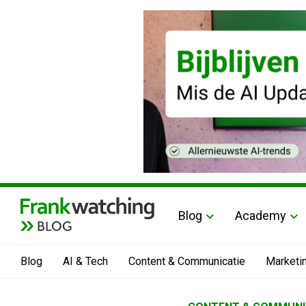
Blog
Academy
BLOG
Blog
AI & Tech
Content & Communicatie
Marketi
Home