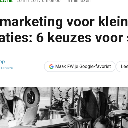
CATIE
20 mrt 2017
om 08:00
8 min lezen
marketing voor klei
aties: 6 keuzes voor
eine organisaties: 6 keuzes voor succes
op
Maak FW je Google-favoriet
Lee
 content