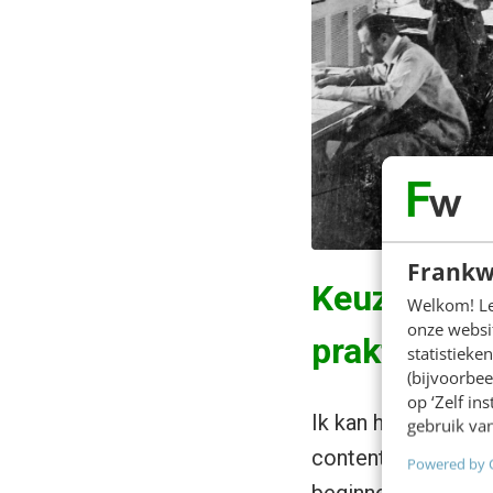
Frankw
Keuze 1. Be
Welkom! Leu
onze websit
praktisch
statistiek
(bijvoorbee
op ‘Zelf in
Ik kan het niet ge
gebruik van
contentmarketingstr
Powered by 
beginnen en gewoon