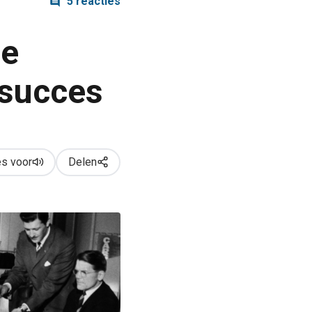
5 reacties
ne
 succes
s voor
Delen