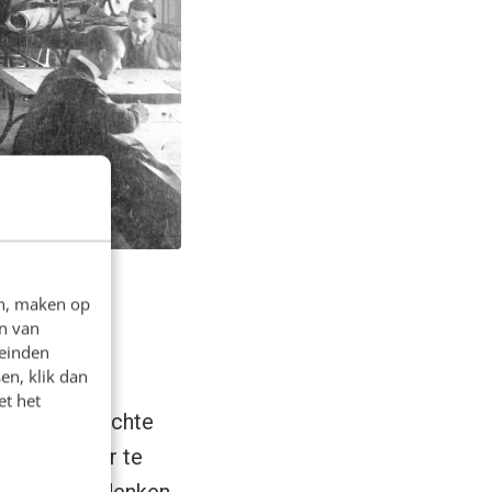
 het
en, maken op
n van
leinden
en, klik dan
et het
 goed doordachte
n: juist door te
 Content bedenken,