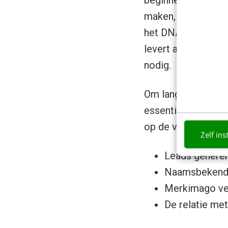
maken, publiceren,
het DNA van je org
levert aan het beha
nodig.
Om lange en kostba
essentie. Je beden
op de vijf belangrij
Zelf ins
Leads genere
Naamsbekend
Merkimago ve
De relatie met