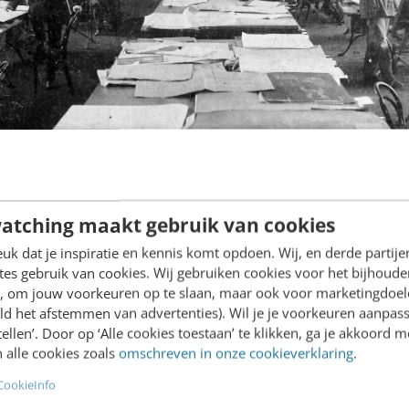
atching maakt gebruik van cookies
gin bij de strategie, maar houd
k dat je inspiratie en kennis komt opdoen. Wij, en derde partij
es gebruik van cookies. Wij gebruiken cookies voor het bijhoude
en, om jouw voorkeuren op te slaan, maar ook voor marketingdoe
ld het afstemmen van advertenties). Wil je je voorkeuren aanpass
stellen’. Door op ‘Alle cookies toestaan’ te klikken, ga je akkoord m
noeg benadrukken: contentmarketing begint bij een
 alle cookies zoals
omschreven in onze cookieverklaring
.
ategie. Natuurlijk is het goed om alvast te beginne
CookieInfo
 te doen, leer je. Maar wil je écht impact maken?