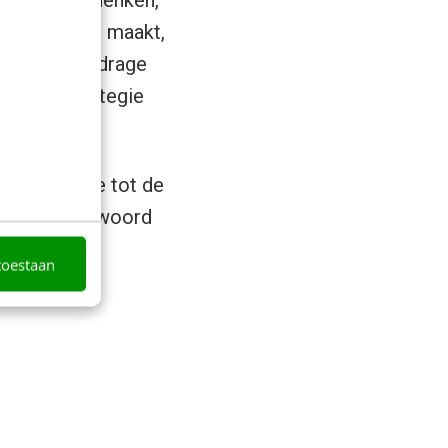
e je impact maakt,
tantiële bijdrage
cht een strategie
de strategie tot de
gens een antwoord
toestaan