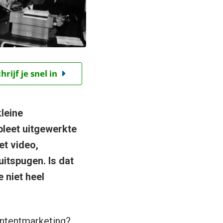
ijf je snel in
leine
mpleet uitgewerkte
et video,
uitspugen. Is dat
e niet heel
contentmarketing?