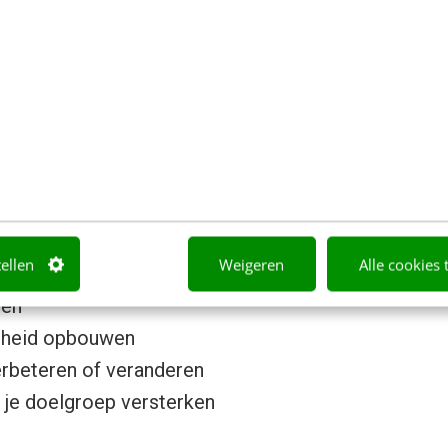
 analyseren en optimaliseren op een manier waarme
anisatie goed voor het voetlicht brengt, en een subs
len van je bedrijfsdoelstellingen? Dan heb je toch e
re strategische trajecten te voorkomen, beperk je 
kt van tevoren wat je wil bereiken en geeft vervol
kste vragen. Eerst je doelstelling:
tellen
Weigeren
Alle cookies 
ren
heid opbouwen
rbeteren of veranderen
 je doelgroep versterken