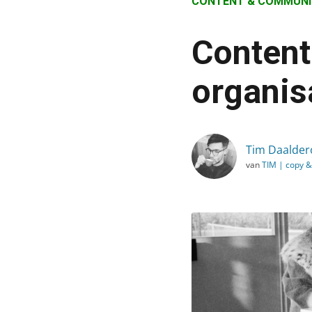
CONTENT & COMMUNI
›
Blog
Content
›
Content & Communicatie
organis
›
Contentmarketing voor kl
Tim Daalder
van
TIM | copy &