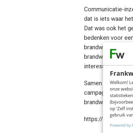
Communicatie-inzet
dat is iets waar h
Dat was ook het g
bedenken voor een
brandweervrijwillig
brandweerpost in d
interessant proje
Frankw
Welkom! Leu
Samen met mensen 
onze websit
campagne waarin 
statistiek
brandweervrijwilli
(bijvoorbee
op ‘Zelf in
gebruik van
https://www.face
Powered by 