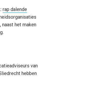
k:
rap dalende
heidsorganisaties
g, naast het maken
g.
catieadviseurs van
Sliedrecht hebben