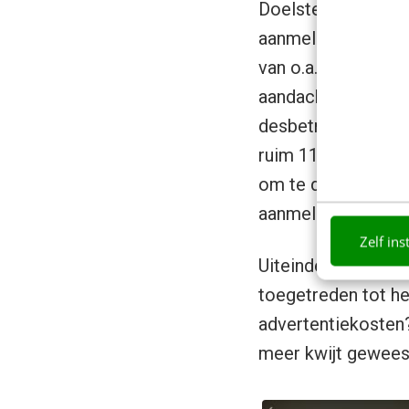
Doelstelling van d
aanmeldden voor e
van o.a. de gemeen
aandacht gebracht 
desbetreffende gem
ruim 11.000 videow
om te doen was: 
aanmelden voor de
Zelf ins
Uiteindelijk meldde
toegetreden tot he
advertentiekosten?
meer kwijt gewees