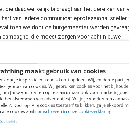
 die daadwerkelijk bijdraagt aan het bereiken van
et hart van iedere communicatieprofessional sneller
eval toen we door de burgemeester werden gevraag
 campagne, die moest zorgen voor acht nieuwe
ers. Als die er niet zouden komen, zou de continuït
e toekomst onder druk komen te staan. Kortom: ee
ct om als communicatieprofessional aan mee te wer
atching maakt gebruik van cookies
k dat je inspiratie en kennis komt opdoen. Wij, en derde partij
van de brandweer en Veiligheidsregio ontwikkeld
es gebruik van cookies. Wij gebruiken cookies voor het bijhoude
een
wervingsvideo
centraal stond. In de video hebb
en, om jouw voorkeuren op te slaan, maar ook voor marketingdoe
gers de hoofdrol: zij zijn immers herkenbaar voor d
ld het afstemmen van advertenties). Wil je je voorkeuren aanpass
stellen’. Door op ‘Alle cookies toestaan’ te klikken, ga je akkoord m
 alle cookies zoals
omschreven in onze cookieverklaring
.
book.com/gemeentesliedrecht/videos/1797535960
CookieInfo