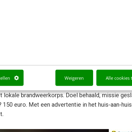
e video was dat geïnteresseerde potentiële brandwee
en informatieavond. De video werd geplaatst op 
te. Door middel van een advertentie werd deze ext
bij mannen en vrouwen tussen de 18 en 50 jaar, bin
eente. Dit zorgde voor een extra bereik van ruim
eergaven van drie seconden of langer. En waar het n
87
clicks
naar de website waar geïnteresseerden zic
 informatieavond.
tellen
Weigeren
Alle cookies 
n zich ruim twintig personen aan, waarvan er uiteinde
t lokale brandweerkorps. Doel behaald, missie gesl
 150 euro. Met een advertentie in het huis-aan-hui
t.