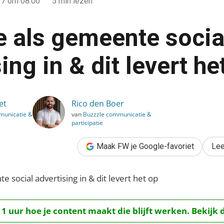
17
om 08:00
5 min lezen
je als gemeente socia
ing in & dit levert he
cial advertising in & dit levert het op
et
Rico den Boer
municatie &
van
Buzzzle communicatie &
participatie
Maak FW je Google-favoriet
Lee
 1 uur hoe je content maakt die blijft werken. Bekijk 