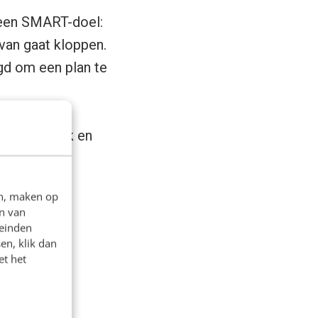
 een SMART-doel:
 van gaat kloppen.
d om een plan te
eit van de
n belangrijk en
ken.
en, maken op
en we een
n van
en lokale
leinden
e doelgroep.
en, klik dan
et het
561500/