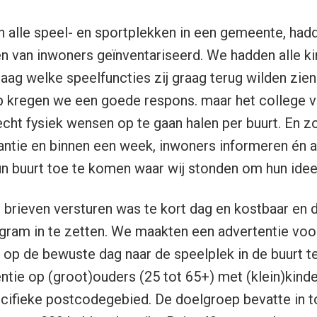
 alle speel- en sportplekken in een gemeente, had
 van inwoners geïnventariseerd. We hadden alle ki
aag welke speelfuncties zij graag terug wilden zie
op kregen we een goede respons. maar het college
ht fysiek wensen op te gaan halen per buurt. En z
ntie en binnen een week, inwoners informeren én a
un buurt toe te komen waar wij stonden om hun idee
 brieven versturen was te kort dag en kostbaar en 
gram in te zetten. We maakten een advertentie voo
op de bewuste dag naar de speelplek in de buurt t
ntie op (groot)ouders (25 tot 65+) met (klein)kinder
pecifieke postcodegebied. De doelgroep bevatte in t