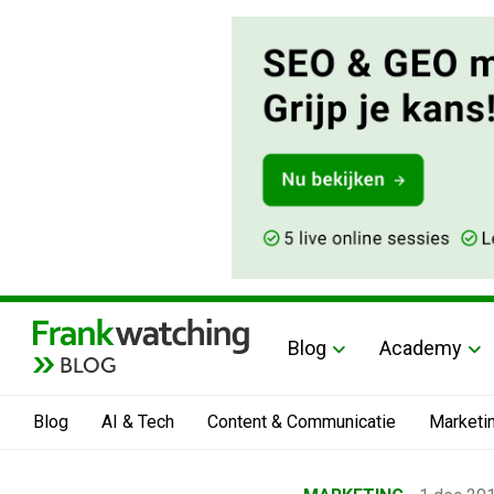
Blog
Academy
BLOG
Blog
AI & Tech
Content & Communicatie
Marketi
Home