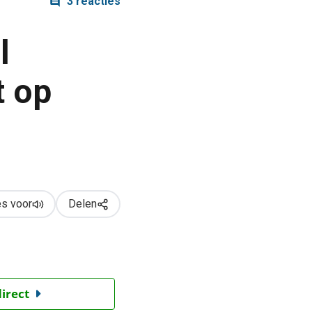
3 reacties
l
t op
s voor
Delen
direct