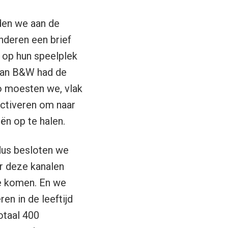
den we aan de
nderen een brief
n op hun speelplek
 van B&W had de
o moesten we, vlak
ctiveren om naar
ën op te halen.
dus besloten we
r deze kanalen
e komen. En we
en in de leeftijd
otaal 400