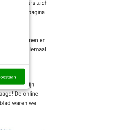
rvrijwilligers zich
de Facebookpagina
ra onder de
nen de
 6.700 personen en
atuurlijk allemaal
h konden
toestaan
lijk acht zijn
aagd! De online
sblad waren we