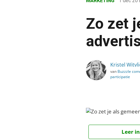
MARKETING
1 dec 20
›
Blog
Zo zet 
›
Marketing
advertis
›
Zo zet je als gemeente so
Kristel Witvli
van
Buzzzle com
participatie
Leer in