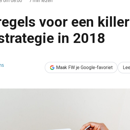
18
om 08:00
7 min lezen
egels voor een killer
strategie in 2018
iller-contentstrategie in 2018
ns
Maak FW je Google-favoriet
Lee