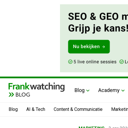
Blog
Academy
BLOG
Blog
AI & Tech
Content & Communicatie
Marketi
Home