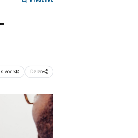
8 reacties
-
s voor
Delen