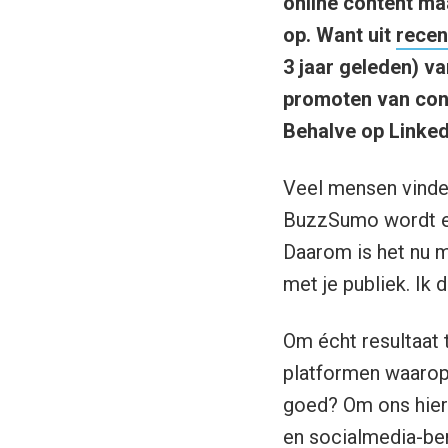
online content maa
op. Want uit
rece
3 jaar geleden) va
promoten van cont
Behalve op Linked
Veel mensen vinden 
BuzzSumo wordt el
Daarom is het nu m
met je publiek. Ik 
Om écht resultaat t
platformen waarop 
goed? Om ons hier 
en socialmedia-beri