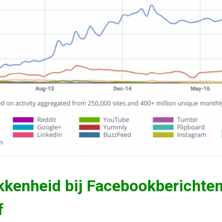
okkenheid bij Facebookberichte
f