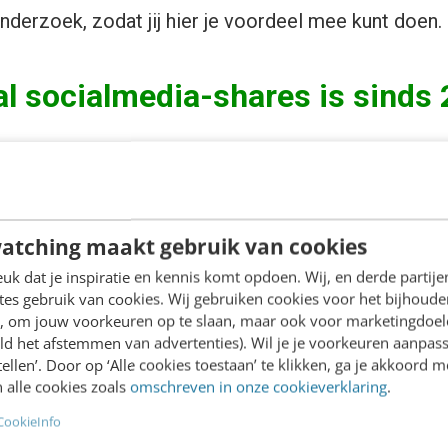
onderzoek, zodat jij hier je voordeel mee kunt doen.
al socialmedia-shares is sinds
ntent gedeeld op de grote sociale netwerken. De da
en dat het steeds lastiger wordt mensen aan je cont
atching maakt gebruik van cookies
 onderwerp zoveel content is waar je uit kunt kiez
k dat je inspiratie en kennis komt opdoen. Wij, en derde partij
es gebruik van cookies. Wij gebruiken cookies voor het bijhoude
tmes ervoor dat vooral berichten in je tijdlijn voor
en, om jouw voorkeuren op te slaan, maar ook voor marketingdoe
jou als gebruiker. Andere berichten krijg je daardoor
ld het afstemmen van advertenties). Wil je je voorkeuren aanpass
stellen’. Door op ‘Alle cookies toestaan’ te klikken, ga je akkoord m
 dat content steeds meer privé gedeeld wordt via
me
 alle cookies zoals
omschreven in onze cookieverklaring
.
ing van het aantal socialmedia-shares.
CookieInfo