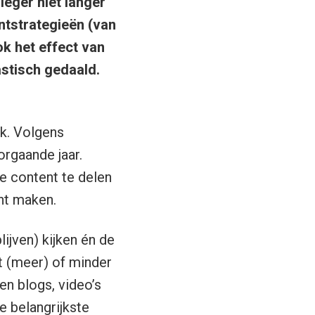
ieger niet langer
ntstrategieën (van
ok het effect van
stisch gedaald.
ek. Volgens
rgaande jaar.
e content te delen
nt maken.
lijven) kijken én de
t (meer) of minder
n blogs, video’s
e belangrijkste