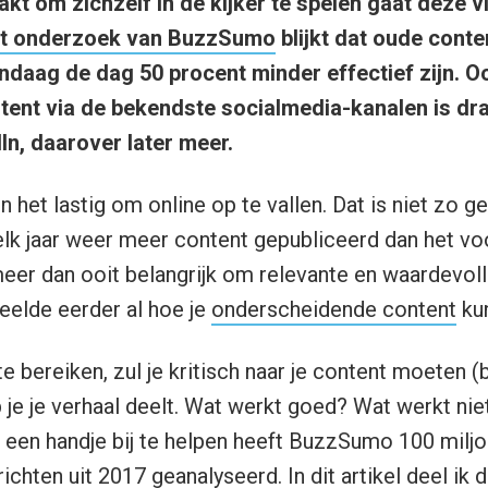
kt om zichzelf in de kijker te spelen gaat deze vl
nt onderzoek van BuzzSumo
blijkt dat oude conte
ndaag de dag 50 procent minder effectief zijn. O
ent via de bekendste socialmedia-kanalen is dra
In, daarover later meer.
het lastig om online op te vallen. Dat is niet zo g
k jaar weer meer content gepubliceerd dan het voo
eer dan ooit belangrijk om relevante en waardevoll
deelde eerder al hoe je
onderscheidende content
ku
e bereiken, zul je kritisch naar je content moeten (b
je je verhaal deelt. Wat werkt goed? Wat werkt nie
een handje bij te helpen heeft BuzzSumo 100 miljoe
chten uit 2017 geanalyseerd. In dit artikel deel ik d