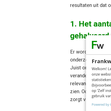
resultaten uit dat 
1. Het aant
gehalveerd
Er wordt minder co
onderzoek laten zi
Frankw
Juist omdat er per
Welkom! Leu
onze websit
veranderende algori
statistiek
relevant zijn voor 
(bijvoorbee
op ‘Zelf in
zien. Ook het feit
gebruik van
zorgt voor een dal
Powered by 