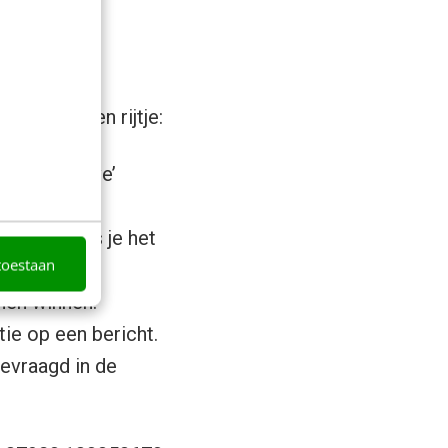
ven op een rijtje:
 of een ‘love’
ls liken als je het
toestaan
nnen winnen.
tie op een bericht.
evraagd in de