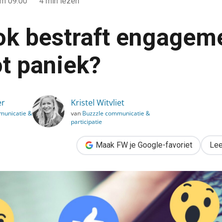
m 09:00
4 min lezen
k bestraft engageme
ot paniek?
ement bait: reden tot paniek?
er
Kristel Witvliet
municatie &
van
Buzzzle communicatie &
participatie
Maak FW je Google-favoriet
Lee