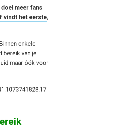
s doel meer fans
 vindt het eerste
,
 Binnen enkele
 bereik van je
duid maar óók voor
41.1073741828.17
ereik