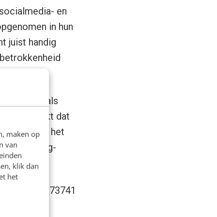
 socialmedia- en
 opgenomen in hun
t juist handig
 betrokkenheid
ak ervaart als
ls je bedenkt dat
mogelijk op het
en, maken op
n van
at zij de tag-
leinden
en, klik dan
et het
82094763.1073741