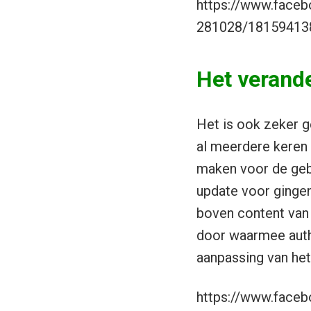
https://www.face
281028/18159413
Het verand
Het is ook zeker 
al meerdere keren 
maken voor de gebr
update voor gingen
boven content van 
door waarmee authe
aanpassing van het
https://www.face