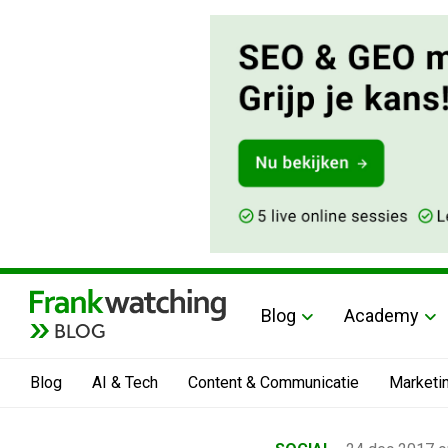
Blog
Academy
BLOG
Blog
AI & Tech
Content & Communicatie
Marketi
Home