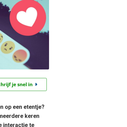
ijf je snel in
ren op een etentje?
 meerdere keren
 interactie te