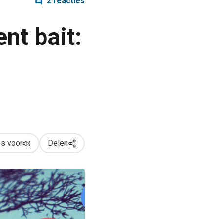
2 reacties
nt bait:
s voor
Delen