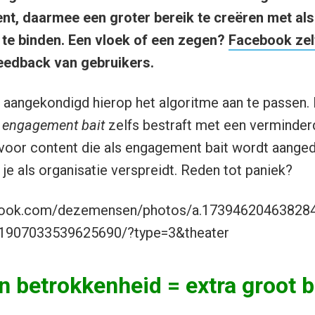
tent, daarmee een groter bereik te creëren met al
e te binden. Een vloek of een zegen?
Facebook zelf
eedback van gebruikers.
 aangekondigd hierop het algoritme aan te passen.
e
engagement bait
zelfs bestraft met een verminderd
 voor content die als engagement bait wordt aange
je als organisatie verspreidt. Reden tot paniek?
book.com/dezemensen/photos/a.17394620463828
1907033539625690/?type=3&theater
en betrokkenheid = extra groot b