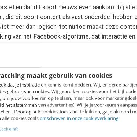
stellen dat dit soort nieuws even aankomt bij alle
n, die dit soort content als vast onderdeel hebben
Niet meer dan logisch; tot nu toe maakt deze conten
king van het Facebook-algoritme, dat interactie en
tra groot bereik.
at gebruikers van het platform engagement bait va
oor een negatieve ervaring bij het gebruik ervan. A
atching maakt gebruik van cookies
doel heeft, ervoor zorgen dat gebruikers zo lang 
k dat je inspiratie en kennis komt opdoen. Wij, en derde partij
es gebruik van cookies. Wij gebruiken cookies voor het bijhoude
n en dat naar tevredenheid doen, is het niet vreemd d
en, om jouw voorkeuren op te slaan, maar ook voor marketingdoe
elijk willen weren.
ld het afstemmen van advertenties). Wil je je voorkeuren aanpass
stellen’. Door op ‘Alle cookies toestaan’ te klikken, ga je akkoord m
 alle cookies zoals
omschreven in onze cookieverklaring
.
book.com/dingenvoorvrouwen/photos/a.10794917
CookieInfo
96866/1652225948154674/?type=3