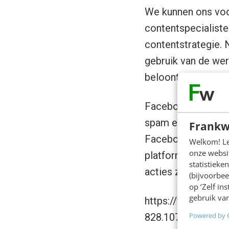
We kunnen ons voor
contentspecialiste
contentstrategie. 
gebruik van de wer
beloont met een ex
Facebook zegt nu d
spam en dat zorgt v
Frankw
Facebook maar één 
Welkom! Leu
onze websit
platform actief zij
statistiek
acties zo veel mog
(bijvoorbee
op ‘Zelf in
gebruik van
https://www.face
Powered by 
828.10794707520