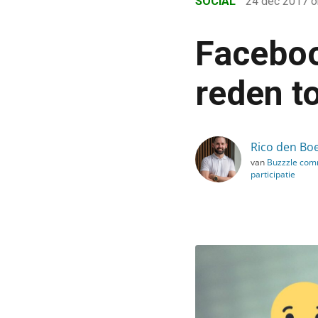
SOCIAL
24 dec 2017
o
›
Blog
Faceboo
›
Social
reden t
›
Facebook bestraft engag
Rico den Bo
van
Buzzzle com
participatie