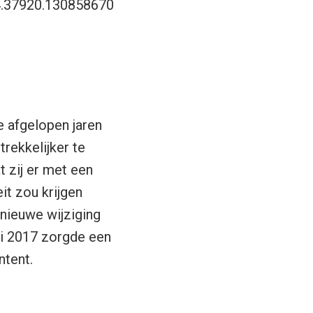
4.37920.130858670
 afgelopen jaren
rekkelijker te
t zij er met een
it zou krijgen
nieuwe wijziging
ei 2017 zorgde een
ntent.