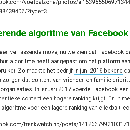
book.com/voetbalzone/photos/a.16395550697134
88439406/?type=3
erende algoritme van Facebook
geen verrassende move, nu we zien dat Facebook de
hun algoritme heeft aangepast om het platform aant
uiker. Zo maakte het bedrijf
in juni 2016 bekend
da
 zorgen dat content van vrienden en familie priorite
organisaties. In januari 2017 voerde Facebook een 
ntieke content een hogere ranking krijgt. En in m
 algoritme voor een lagere ranking van clickbait-co
book.com/frankwatching/posts/1412667992103171