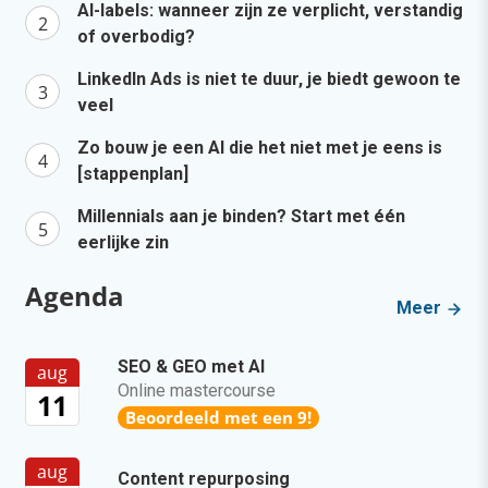
AI-labels: wanneer zijn ze verplicht, verstandig
of overbodig?
LinkedIn Ads is niet te duur, je biedt gewoon te
veel
Zo bouw je een AI die het niet met je eens is
[stappenplan]
Millennials aan je binden? Start met één
eerlijke zin
Agenda
Meer
SEO & GEO met AI
aug
Online mastercourse
11
Beoordeeld met een 9!
aug
Content repurposing