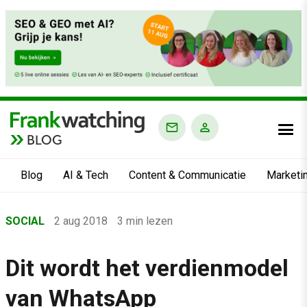
BLOG
Blog
AI & Tech
Content & Communicatie
Marketi
Home
SOCIAL
2 aug 2018
3 min lezen
›
Blog
Dit wordt het verdienmodel
›
van WhatsApp
Social