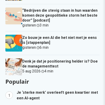
“Bedrijven die stevig staan in hun waarden
komen deze geopolitieke storm het beste
door” [podcast]
gisteren
·
3 min
·
Zo bouw je een AI die het niet met je eens
is [stappenplan]
gisteren
·
6 min
·
Denk je dat je positionering helder is? Doe
de managementtest
5 aug 2026
·
4 min
·
Populair
Je ‘sterke merk’ overleeft geen kwartier met
een AI-agent