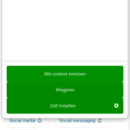
Zo zorg je dat kijkers niet wegscrollen bij je
YouTube Shorts
4 min
·
Fleur Zick
Waarom krijgt je post ineens minder bereik?
6 min
·
Kirsten Jassies
Alle cookies toestaan
Bekijk deze topics of volg ze via een
NieuwsAlert
Weigeren
Conversational
Klantenservice
Zelf instellen
Social media
Social messaging