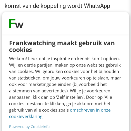
komst van de koppeling wordt WhatsApp
Business op zakelijk niveau beter en op grotere
schaal inzetbaar. En ook over het verdienmodel
is goed nagedacht. De consument blijft buiten
Frankwatching maakt gebruik van
schot en kan nog steeds van een gratis app
cookies
profiteren. Dankzij de ‘boeteregeling’ zullen
Welkom! Leuk dat je inspiratie en kennis komt opdoen.
bedrijven ervoor zorgen dat zij snel reageren
Wij, en derde partijen, maken op onze websites gebruik
op vragen of klachten.
van cookies. Wij gebruiken cookies voor het bijhouden
van statistieken, om jouw voorkeuren op te slaan, maar
ook voor marketingdoeleinden (bijvoorbeeld het
Volledige controle houden
afstemmen van advertenties). Wil je je voorkeuren
aanpassen, klik dan op ‘Zelf instellen’. Door op ‘Alle
cookies toestaan’ te klikken, ga je akkoord met het
Daarnaast is het een stimulans om niet te veel
gebruik van alle cookies zoals
omschreven in onze
berichten (of spam) te versturen, want dan
cookieverklaring
.
moet er natuurlijk worden betaald. WhatsApp
Powered by CookieInfo