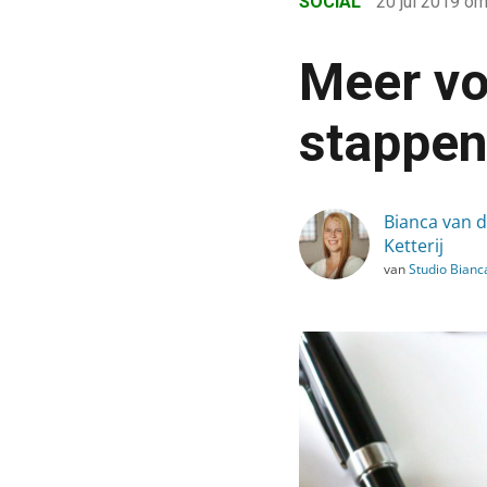
SOCIAL
20 jul 2019
om
›
Blog
Meer vo
›
Social
stappen
›
Meer volgers op Pinteres
Bianca van 
Ketterij
van
Studio Bianc