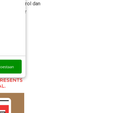
nterest? Scrol dan
r een groter
toestaan