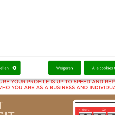
ar de andere tips om goed van start te gaan met Pi
 infographic te bekijken. Klik op de afbeelding voo
tellen
Weigeren
Alle cookies 