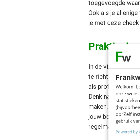
toegevoegde waarde
Ook als je al enige
je met deze checkli
Praktische 
In de visual vind j
Frankw
te richten. Denk d
als profielfoto te 
Welkom! Leu
onze websit
Denk na over relev
statistiek
maken. Voeg releva
(bijvoorbee
op ‘Zelf in
jouw bedrijf en he
gebruik van
regelmatig, zodat 
Powered by 