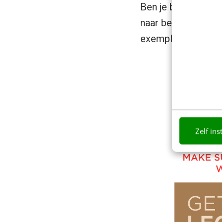
Ben je benieuwd na
naar beneden om de
exemplaar.
Zelf ins