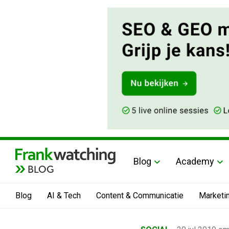
Blog
Academy
BLOG
Blog
AI & Tech
Content & Communicatie
Marketi
Home