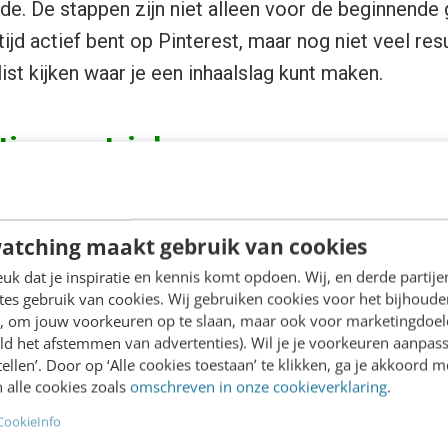
. De stappen zijn niet alleen voor de beginnende g
 tijd actief bent op Pinterest, maar nog niet veel res
st kijken waar je een inhaalslag kunt maken.
tips en tricks
e vier stappen en praktische tips om jouw account o
atching maakt gebruik van cookies
aarbij aan een goede profielomschrijving, herkenbaar
plaatsen, maar ook zorgen voor herkenning in de cont
k dat je inspiratie en kennis komt opdoen. Wij, en derde partij
es gebruik van cookies. Wij gebruiken cookies voor het bijhoude
ante categorieën en pas die toe door goede vindba
en, om jouw voorkeuren op te slaan, maar ook voor marketingdoe
nte pins toe aan je boards. Publiceer afbeeldingen 
ld het afstemmen van advertenties). Wil je je voorkeuren aanpass
stellen’. Door op ‘Alle cookies toestaan’ te klikken, ga je akkoord m
t onderwerp van het board. Houd je statistieken bij 
 alle cookies zoals
omschreven in onze cookieverklaring
.
je bij kunt sturen om je gewenste doelen te bereiken
CookieInfo