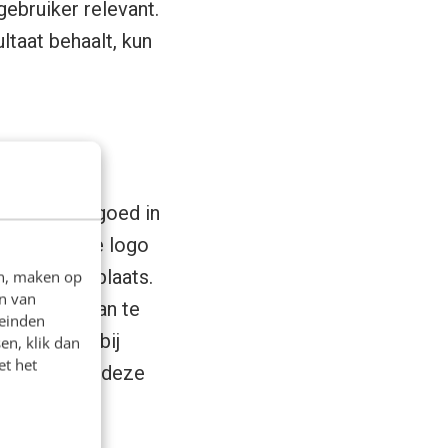
ebruiker relevant.
ultaat behaalt, kun
p Pinterest goed in
heid door je logo
ent die je plaats.
en, maken op
n van
re boards aan te
leinden
die passen bij
en, klik dan
et het
en analyseer deze
.