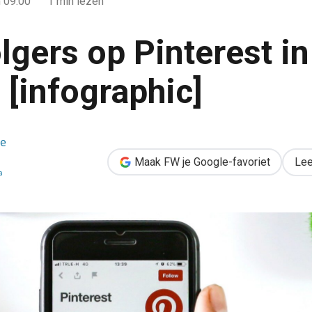
 09:00
1 min lezen
lgers op Pinterest in
 [infographic]
t in 4 stappen [infographic]
de
Maak FW je Google-favoriet
Lee
a