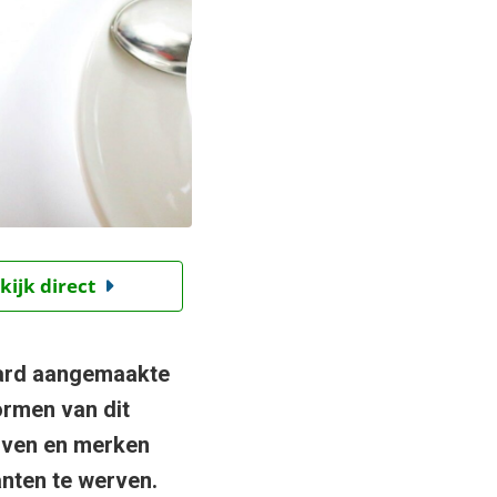
kijk direct
jard aangemaakte
ormen van dit
ijven en merken
nten te werven.