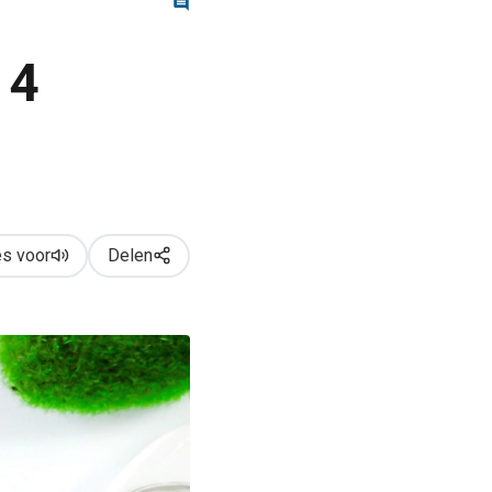
 4
s voor
Delen