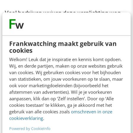
Veel bedrijven wuiven deze verplichting weg.
De pakkans is immers laag. Facebook en
Google verzamelen toch ook alle data die ze
maar kunnen verzinnen, waarom mag ik dan
Frankwatching maakt gebruik van
cookies
niet wat extra informatie van mijn bezoekers
Welkom! Leuk dat je inspiratie en kennis komt opdoen.
vragen?
Wij, en derde partijen, maken op onze websites gebruik
van cookies. Wij gebruiken cookies voor het bijhouden
Toch is het advies om zo min mogelijk
van statistieken, om jouw voorkeuren op te slaan, maar
ook voor marketingdoeleinden (bijvoorbeeld het
gegevens te verzamelen en op te slaan. En als
afstemmen van advertenties). Wil je je voorkeuren
je de gegevens niet meer nodig hebt, verwijder
aanpassen, klik dan op ‘Zelf instellen’. Door op ‘Alle
cookies toestaan’ te klikken, ga je akkoord met het
het dan zo snel mogelijk. Hoe meer data er
gebruik van alle cookies zoals
omschreven in onze
verzameld wordt, hoe meer er kan uitlekken. En
cookieverklaring
.
als dat gebeurt, begint de ellende pas.
Powered by CookieInfo