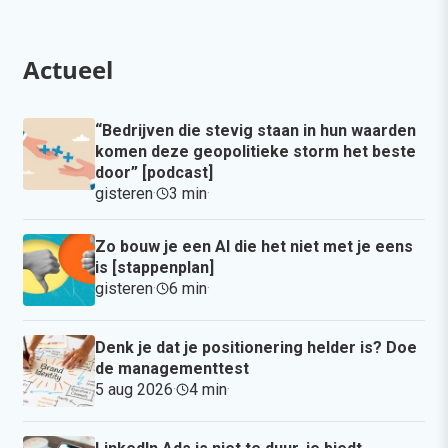
Actueel
“Bedrijven die stevig staan in hun waarden
komen deze geopolitieke storm het beste
door” [podcast]
gisteren
·
3 min
·
Zo bouw je een AI die het niet met je eens
is [stappenplan]
gisteren
·
6 min
·
Denk je dat je positionering helder is? Doe
de managementtest
5 aug 2026
·
4 min
·