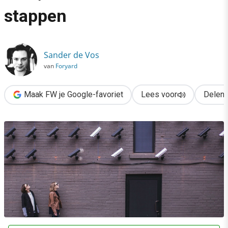
›
stappen
Informatiebeveiliging & AVG/GDPR: 6 essentiële stappen
Sander de Vos
van
Foryard
Maak FW je Google-favoriet
Lees voor
Delen