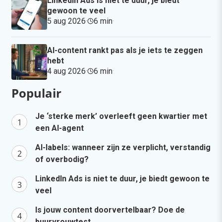
LinkedIn Ads is niet te duur, je biedt
gewoon te veel
5 aug 2026
·
6 min
·
AI-content rankt pas als je iets te zeggen
hebt
4 aug 2026
·
6 min
·
Populair
Je ‘sterke merk’ overleeft geen kwartier met
een AI-agent
AI-labels: wanneer zijn ze verplicht, verstandig
of overbodig?
LinkedIn Ads is niet te duur, je biedt gewoon te
veel
Is jouw content doorvertelbaar? Doe de
buurvrouwtest