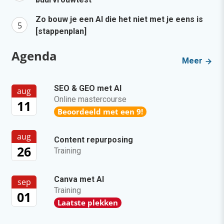
Zo bouw je een AI die het niet met je eens is
[stappenplan]
Agenda
Meer
SEO & GEO met AI
aug
Online mastercourse
11
Beoordeeld met een 9!
aug
Content repurposing
26
Training
Canva met AI
sep
Training
01
Laatste plekken