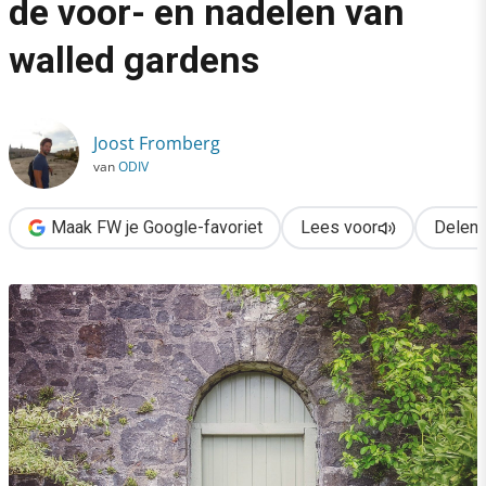
de voor- en nadelen van
›
walled gardens
Als het platform de baas is: de voor- en nadelen van walled ga
Joost Fromberg
van
ODIV
Maak FW je Google-favoriet
Lees voor
Delen