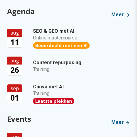
Agenda
Meer
SEO & GEO met AI
aug
Online mastercourse
11
Beoordeeld met een 9!
aug
Content repurposing
26
Training
Canva met AI
sep
Training
01
Laatste plekken
Events
Meer
sep