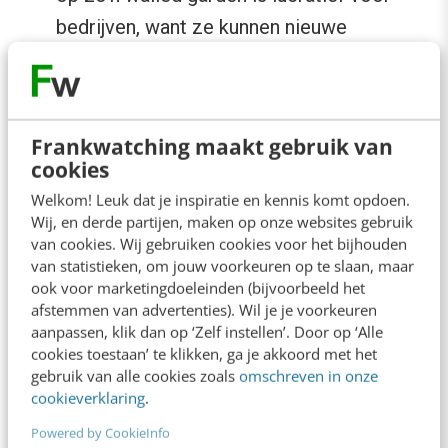
bedrijven, want ze kunnen nieuwe
potentiële consumenten bereiken. Helaas
ben jij niet de eigenaar van de klant, maar
is het platform dat.
Frankwatching maakt gebruik van
cookies
De oplossing: garden hopping
Welkom! Leuk dat je inspiratie en kennis komt opdoen.
Wij, en derde partijen, maken op onze websites gebruik
van cookies. Wij gebruiken cookies voor het bijhouden
Platformen bieden een fantastische kans voor
van statistieken, om jouw voorkeuren op te slaan, maar
bedrijven, maar er komen ook gevaren bij
ook voor marketingdoeleinden (bijvoorbeeld het
kijken. In den beginne is een platform zeer
afstemmen van advertenties). Wil je je voorkeuren
aanpassen, klik dan op ‘Zelf instellen’. Door op ‘Alle
aantrekkelijk, maar naarmate de populariteit
cookies toestaan’ te klikken, ga je akkoord met het
stijgt, ontstaat er ook een gevaarlijke
gebruik van alle cookies zoals
omschreven in onze
cookieverklaring
.
afhankelijkheid.
Powered by CookieInfo