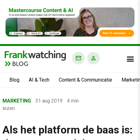
BLOG
Blog
AI & Tech
Content & Communicatie
Marketi
Home
MARKETING
31 aug 2019
4 min
›
lezen
Blog
›
Als het platform de baas is:
Marketing