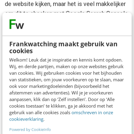
de website kijken, maar het is veel makkelijker
om dit te checken met
Google Search Console
.
Als je inlogt, zie je aan de rechterkant in het
menu ‘vacatures’ staan. Als je hierop klikt, krijg
Frankwatching maakt gebruik van
je alle fouten en waarschuwingen te zien. Zie je
cookies
bij beide kolommen een ‘0’ staan en bij ‘geldig’
Welkom! Leuk dat je inspiratie en kennis komt opdoen.
Wij, en derde partijen, maken op onze websites gebruik
het totale aantal vacatures? Dan kun je door
van cookies. Wij gebruiken cookies voor het bijhouden
naar de volgende stap! Heb je fouten of
van statistieken, om jouw voorkeuren op te slaan, maar
ook voor marketingdoeleinden (bijvoorbeeld het
waarschuwingen – zoals in onderstaand
afstemmen van advertenties). Wil je je voorkeuren
screenshot te zien is? Dan is het goed om dit
aanpassen, klik dan op ‘Zelf instellen’. Door op ‘Alle
cookies toestaan’ te klikken, ga je akkoord met het
in eerste instantie te controleren in het CMS of
gebruik van alle cookies zoals
omschreven in onze
ATS. Mocht dit allemaal op de juiste manier
cookieverklaring
.
gevuld zijn, neem dan contact op met je ATS-
Powered by CookieInfo