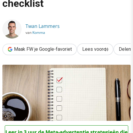
checklist
›
Google for Jobs: de ultieme checklist
Twan Lammers
van
Komma
Maak FW je Google-favoriet
Lees voor
Delen
Leer in 3 uur de Meta-advertentie strategieën die