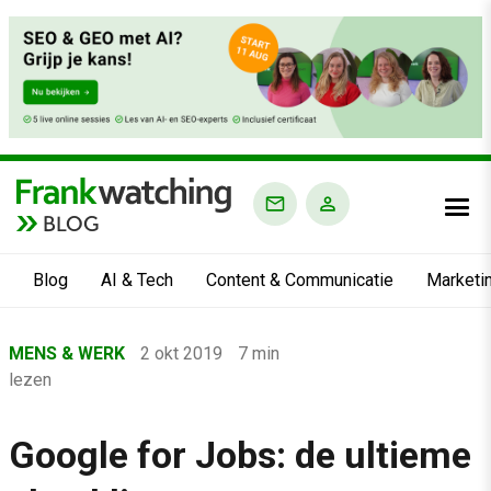
BLOG
Blog
AI & Tech
Content & Communicatie
Marketi
Home
MENS & WERK
2 okt 2019
7 min
›
lezen
Blog
›
Google for Jobs: de ultieme
Mens & Werk