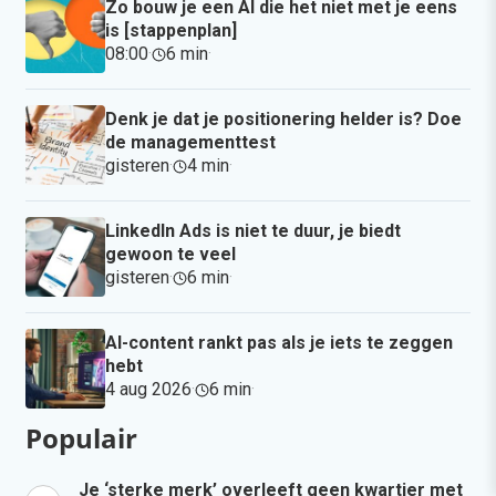
Zo bouw je een AI die het niet met je eens
is [stappenplan]
08:00
·
6 min
·
Denk je dat je positionering helder is? Doe
de managementtest
gisteren
·
4 min
·
LinkedIn Ads is niet te duur, je biedt
gewoon te veel
gisteren
·
6 min
·
AI-content rankt pas als je iets te zeggen
hebt
4 aug 2026
·
6 min
·
Populair
Je ‘sterke merk’ overleeft geen kwartier met