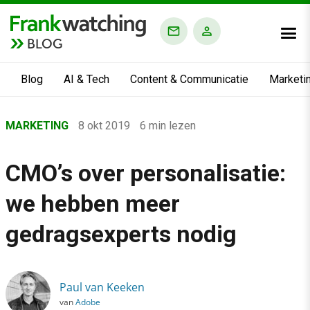
BLOG
Blog
AI & Tech
Content & Communicatie
Marketi
Home
MARKETING
8 okt 2019
6 min lezen
›
Blog
CMO’s over personalisatie:
›
we hebben meer
Marketing
›
gedragsexperts nodig
CMO’s over personalisatie: we hebben meer gedragsexperts n
Paul van Keeken
van
Adobe