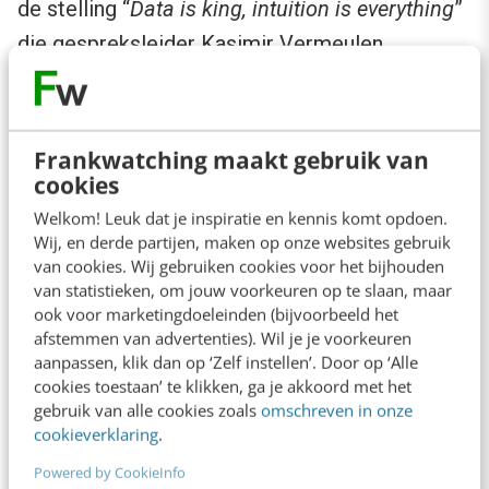
de stelling “
Data is king, intuition is everything
”
die gespreksleider Kasimir Vermeulen
(Energize) aan de CMO’s voorlegde. Een goede
marketeer bezit een gezonde dosis intuïtie en
onderbuikgevoel. “Eerst het gevoel, het
Frankwatching maakt gebruik van
cookies
gesprek en dan pas het Excel-spreadsheet”,
verwoordt een van de CMO’s het. “Je intuïtie
Welkom! Leuk dat je inspiratie en kennis komt opdoen.
Wij, en derde partijen, maken op onze websites gebruik
kun je vervolgens staven aan de hand van
van cookies. Wij gebruiken cookies voor het bijhouden
bijvoorbeeld neuromarketingonderzoek. Want
van statistieken, om jouw voorkeuren op te slaan, maar
ook voor marketingdoeleinden (bijvoorbeeld het
je zult wel data moeten kunnen opleveren om
afstemmen van advertenties). Wil je je voorkeuren
aan te tonen dat je intuïtie juist is.
Without data
aanpassen, klik dan op ‘Zelf instellen’. Door op ‘Alle
cookies toestaan’ te klikken, ga je akkoord met het
you are just another person with an opinion.
”
gebruik van alle cookies zoals
omschreven in onze
cookieverklaring
.
Personalisatie kan wonderen doen,
Powered by CookieInfo