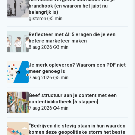
brandbook (en waarom het juist nu
belangrijk is)
gisteren
·
5 min
·
Reflecteer met AI: 5 vragen die je een
betere marketeer maken
8 aug 2026
·
3 min
·
Je merk opleveren? Waarom een PDF niet
meer genoeg is
7 aug 2026
·
5 min
·
Geef structuur aan je content met een
contentbibliotheek [5 stappen]
7 aug 2026
·
4 min
·
“Bedrijven die stevig staan in hun waarden
komen deze geopolitieke storm het beste