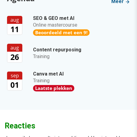
Meer
SEO & GEO met AI
aug
Online mastercourse
11
Beoordeeld met een 9!
aug
Content repurposing
26
Training
Canva met AI
sep
Training
01
Laatste plekken
Reacties