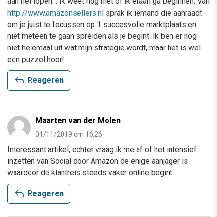
aan het lopen… Ik weet nog niet of ik eraan ga beginnen. Van
http://www.amazonsellers.nl
sprak ik iemand die aanraadt
om je juist te focussen op 1 succesvolle marktplaats en
niet meteen te gaan spreiden als je begint. Ik ben er nog
niet helemaal uit wat mijn strategie wordt, maar het is wel
een puzzel hoor!
reply
Reageren
Maarten van der Molen
01/11/2019 om 16:26
Interessant artikel, echter vraag ik me af of het intensief
inzetten van Social door Amazon de enige aanjager is
waardoor de klantreis steeds vaker online begint.
reply
Reageren