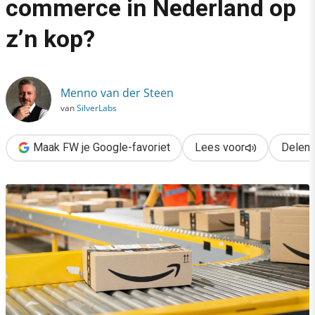
commerce in Nederland op
›
z’n kop?
Zet Amazon in 2020 e-commerce in Nederland op z’n kop?
Menno van der Steen
van
SilverLabs
Maak FW je Google-favoriet
Lees voor
Delen