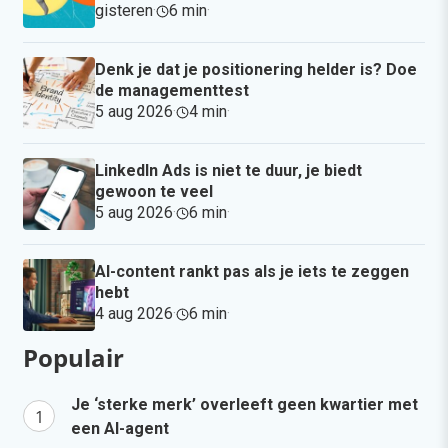
gisteren
·
6 min
·
Denk je dat je positionering helder is? Doe
de managementtest
5 aug 2026
·
4 min
·
LinkedIn Ads is niet te duur, je biedt
gewoon te veel
5 aug 2026
·
6 min
·
AI-content rankt pas als je iets te zeggen
hebt
4 aug 2026
·
6 min
·
Populair
Je ‘sterke merk’ overleeft geen kwartier met
een AI-agent