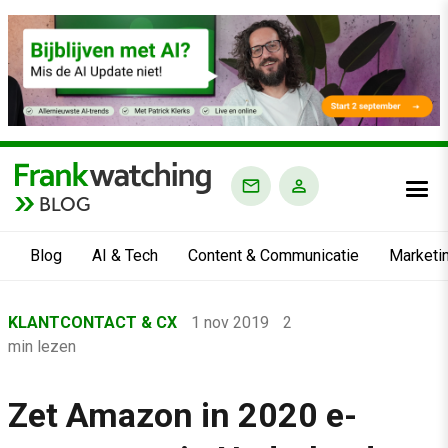
BLOG
Blog
AI & Tech
Content & Communicatie
Marketi
Home
KLANTCONTACT & CX
1 nov 2019
2
›
min lezen
Blog
›
Zet Amazon in 2020 e-
Klantcontact & CX