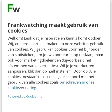
Frankwatching maakt gebruik van
cookies
Anderen lezen ook
Welkom! Leuk dat je inspiratie en kennis komt opdoen.
Wij, en derde partijen, maken op onze websites gebruik
Nederland scoort hoog op digitale overheid,
van cookies. Wij gebruiken cookies voor het bijhouden
maar hapert waar het telt
van statistieken, om jouw voorkeuren op te slaan, maar
4 min
·
Erik Bouwer
ook voor marketingdoeleinden (bijvoorbeeld het
afstemmen van advertenties). Wil je je voorkeuren
aanpassen, klik dan op ‘Zelf instellen’. Door op ‘Alle
AI in klantenservice: waar moet je op letten?
cookies toestaan’ te klikken, ga je akkoord met het
6 min
·
Steven Lemmens
gebruik van alle cookies zoals
omschreven in onze
cookieverklaring
.
Powered by CookieInfo
Van online winkel naar AI-infrastructuur: de
transformatie van de webshop
6 min
·
Atie de Heer