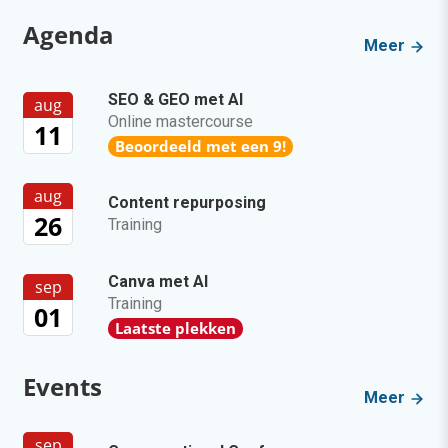
Agenda
Meer
SEO & GEO met AI
aug
Online mastercourse
11
Beoordeeld met een 9!
aug
Content repurposing
26
Training
Canva met AI
sep
Training
01
Laatste plekken
Events
Meer
sep