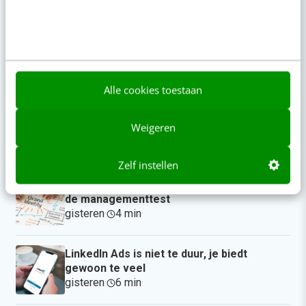
“Bedrijven die stevig staan in hun waarden
komen deze geopolitieke storm het beste
door” [podcast]
13:00
·
3 min
·
Alle cookies toestaan
Zo bouw je een AI die het niet met je eens
Weigeren
is [stappenplan]
08:00
·
6 min
·
Zelf instellen
Denk je dat je positionering helder is? Doe
de managementtest
gisteren
·
4 min
·
LinkedIn Ads is niet te duur, je biedt
gewoon te veel
gisteren
·
6 min
·