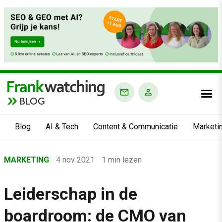
BLOG
Blog
AI & Tech
Content & Communicatie
Marketi
Home
MARKETING
4 nov 2021
1 min lezen
›
Blog
Leiderschap in de
›
boardroom: de CMO van
Marketing