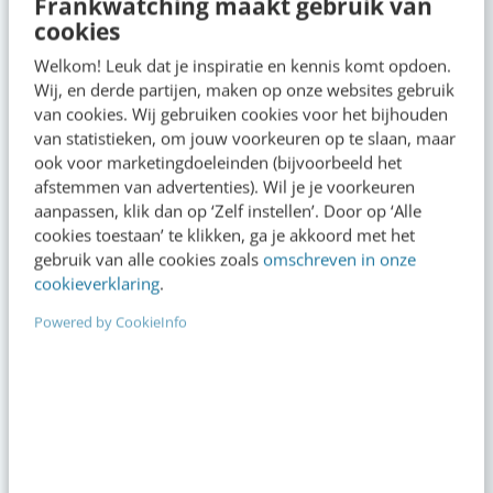
Frankwatching maakt gebruik van
cookies
VIDEO SHORTS
Welkom! Leuk dat je inspiratie en kennis komt opdoen.
Bekijk de korte video's
Wij, en derde partijen, maken op onze websites gebruik
van cookies. Wij gebruiken cookies voor het bijhouden
van statistieken, om jouw voorkeuren op te slaan, maar
00:00
00:00
ook voor marketingdoeleinden (bijvoorbeeld het
afstemmen van advertenties). Wil je je voorkeuren
aanpassen, klik dan op ‘Zelf instellen’. Door op ‘Alle
cookies toestaan’ te klikken, ga je akkoord met het
gebruik van alle cookies zoals
omschreven in onze
cookieverklaring
.
Powered by CookieInfo