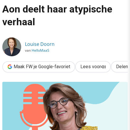
›
Aon deelt haar atypische
Leiderschap in de boardroom: de CMO van Aon deelt haar atypi
verhaal
Louise Doorn
van
HelloMaaS
Maak FW je Google-favoriet
Lees voor
Delen