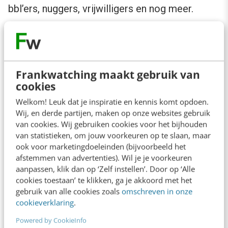
bbl’ers, nuggers, vrijwilligers en nog meer.
Als je echt ‘open’ staat, dan vind je meer dan 20
werkvormen en soorten werknemers.
Meer de diepte in? Lees
dit artikel
eens rustig
Frankwatching maakt gebruik van
cookies
door.
Welkom! Leuk dat je inspiratie en kennis komt opdoen.
Wij, en derde partijen, maken op onze websites gebruik
Note to yourself, pak een grote stift en kalk op
van cookies. Wij gebruiken cookies voor het bijhouden
je whiteboard: “Het zijn niet de sterkste van
van statistieken, om jouw voorkeuren op te slaan, maar
ook voor marketingdoeleinden (bijvoorbeeld het
een soort die overleven en ook niet de meest
afstemmen van advertenties). Wil je je voorkeuren
intelligente. Het zijn degene die zich het best
aanpassen, klik dan op ‘Zelf instellen’. Door op ‘Alle
kunnen aanpassen aan verandering (Charles
cookies toestaan’ te klikken, ga je akkoord met het
gebruik van alle cookies zoals
omschreven in onze
Darwin)”
cookieverklaring
.
Powered by CookieInfo
Dus anders kijken naar arbeid en overleef in de