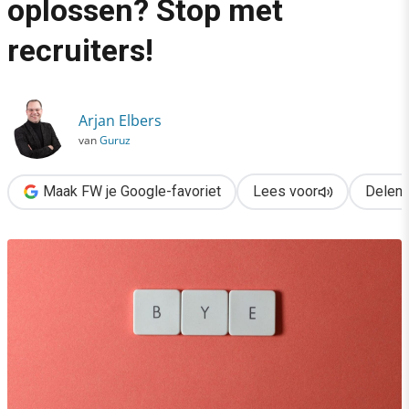
oplossen? Stop met
›
recruiters!
Je wervingsprobleem oplossen? Stop met recruiters!
Arjan Elbers
van
Guruz
Maak FW je Google-favoriet
Lees voor
Delen