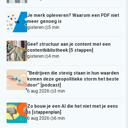
Je merk opleveren? Waarom een PDF niet
meer genoeg is
gisteren
·
5 min
·
Geef structuur aan je content met een
contentbibliotheek [5 stappen]
gisteren
·
4 min
·
“Bedrijven die stevig staan in hun waarden
komen deze geopolitieke storm het beste
door” [podcast]
6 aug 2026
·
3 min
·
Zo bouw je een AI die het niet met je eens
is [stappenplan]
6 aug 2026
·
6 min
·