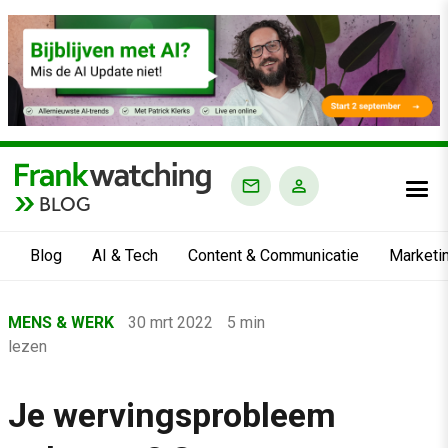
BLOG
Blog
AI & Tech
Content & Communicatie
Marketi
Home
MENS & WERK
30 mrt 2022
5 min
›
lezen
Blog
›
Je wervingsprobleem
Mens & Werk