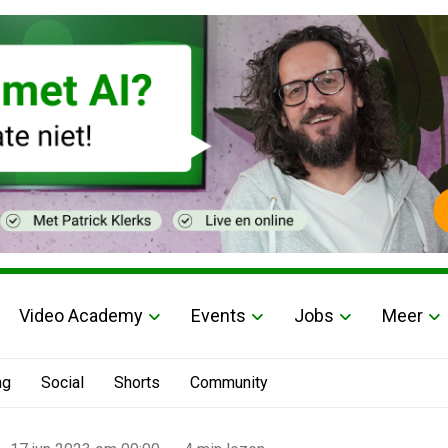
Video Academy
Events
Jobs
Meer
ng
Social
Shorts
Community