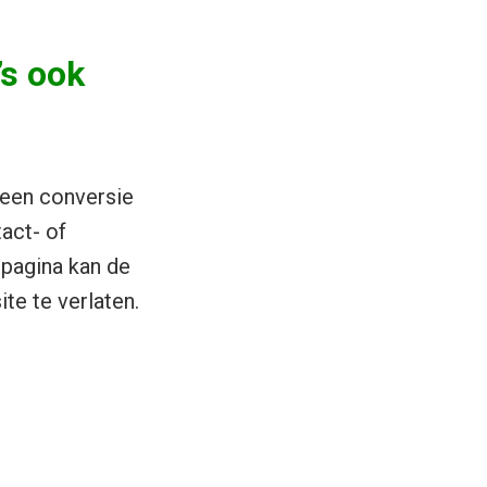
’s ook
 een conversie
tact- of
 pagina kan de
te te verlaten.