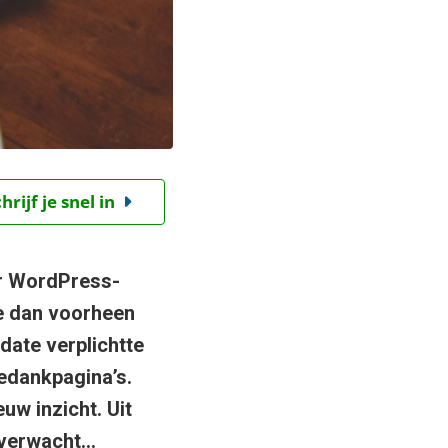
ijf je snel in
or WordPress-
ze dan voorheen
date verplichtte
edankpagina’s.
uw inzicht. Uit
 verwacht…