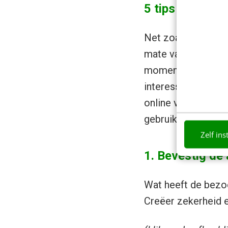
5 tips voor je
Net zoals in het e
mate van aftersale
moment dat een be
interesse heeft in
online voor jou kie
gebruiken:
Zelf ins
1. Bevestig de
Wat heeft de bezo
Creëer zekerheid e