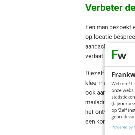
Verbeter de
Een man bezoekt e
op locatie bespree
aandachtig en bewe
verlaat.
Diezelfde man, la
Frankw
kleermaker op de h
Welkom! Leu
onze websit
ook aan deze kleer
statistiek
mailadres. Hij ver
(bijvoorbee
op ‘Zelf in
het ontwerp af is.
gebruik van
een kortingsfolder
Powered by 