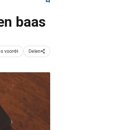
en baas
s voor
Delen