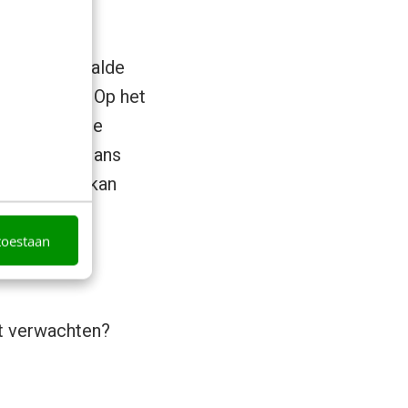
 al een bepaalde
atsgevonden. Op het
zeker dat die
van, zodat Hans
nkpagina wel kan
toestaan
t verwachten?