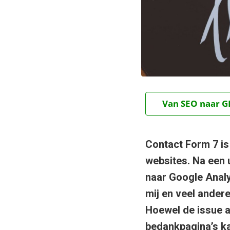
Van SEO naar GE
Contact Form 7 is
websites. Na een 
naar Google Analy
mij en veel ander
Hoewel de issue al
bedankpagina’s k