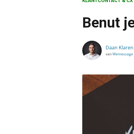
KLANTCONTACT & CX
›
Blog
Benut j
›
Klantcontact & CX
›
Daan Klaren
Benut je bedankpagina a
van
Wemessage