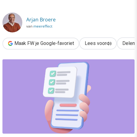
›
Tasks in ChatGPT: dit kun je ermee
Arjan Broere
van
meereffect
Maak FW je Google-favoriet
Lees voor
Delen