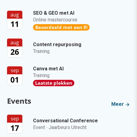
SEO & GEO met AI
aug
Online mastercourse
11
Beoordeeld met een 9!
aug
Content repurposing
26
Training
Canva met AI
sep
Training
01
Laatste plekken
Events
Meer
sep
Conversational Conference
17
Event
·
Jaarbeurs Utrecht