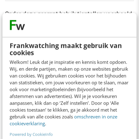
Onder deze prompt heb ik tientallen voorbeeld
prompts toegevoegd, zoals:
Een onverwachte dag, want…
Frankwatching maakt gebruik van
Muziek die gisteren een herinnering
cookies
opriep…
Welkom! Leuk dat je inspiratie en kennis komt opdoen.
Wij, en derde partijen, maken op onze websites gebruik
Het eerste dat ik vanochtend dacht was…
van cookies. Wij gebruiken cookies voor het bijhouden
Een geur of smaak die een herinnering
van statistieken, om jouw voorkeuren op te slaan, maar
ook voor marketingdoeleinden (bijvoorbeeld het
opriep…
afstemmen van advertenties). Wil je je voorkeuren
Zoiets lekkers gegeten gisteren…
aanpassen, klik dan op ‘Zelf instellen’. Door op ‘Alle
cookies toestaan’ te klikken, ga je akkoord met het
Onverklaarbare herinnering die
gebruik van alle cookies zoals
omschreven in onze
bovenkwam…
cookieverklaring
.
Waar ik gisteren toch ben geweest…
Powered by CookieInfo