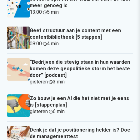
meer genoeg is
13:00
·
5 min
·
Geef structuur aan je content met een
contentbibliotheek [5 stappen]
08:00
·
4 min
·
“Bedrijven die stevig staan in hun waarden
komen deze geopolitieke storm het beste
door” [podcast]
gisteren
·
3 min
·
Zo bouw je een AI die het niet met je eens
is [stappenplan]
gisteren
·
6 min
·
Denk je dat je positionering helder is? Doe
de managementtest