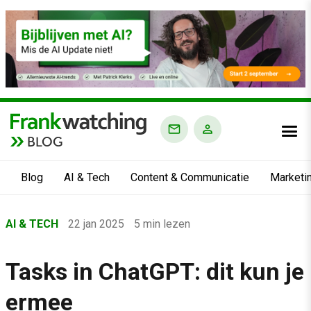
BLOG
Blog
AI & Tech
Content & Communicatie
Marketi
Home
AI & TECH
22 jan 2025
5 min lezen
›
Blog
Tasks in ChatGPT: dit kun je
›
ermee
AI & Tech