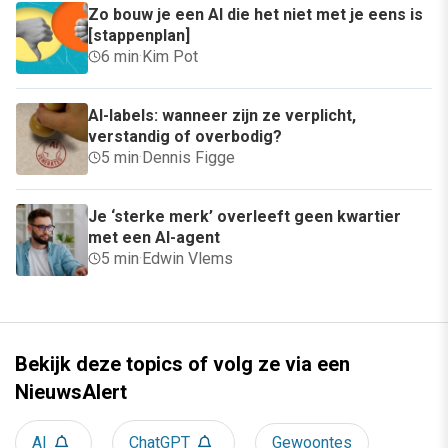
Zo bouw je een AI die het niet met je eens is
[stappenplan]
6 min
·
Kim Pot
AI-labels: wanneer zijn ze verplicht,
verstandig of overbodig?
5 min
·
Dennis Figge
Je ‘sterke merk’ overleeft geen kwartier
met een AI-agent
5 min
·
Edwin Vlems
Bekijk deze topics of volg ze via een
NieuwsAlert
AI
ChatGPT
Gewoontes