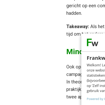
gericht op een co
hadden.
Takeaway:
Als het
tijd om het anders 
Minder pers
Frankw
Welkom! Leu
Ook op het gebied
onze websit
campagne maakten 
statistiek
(bijvoorbee
In theorie een sli
op ‘Zelf in
praktijk bleek het 
gebruik van
twee aparte pagina’
Powered by 