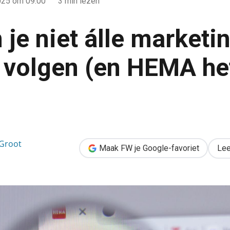
025
om 09:00
3 min lezen
je niet álle marketi
e volgen (en HEMA he
etingtrends hoeft te volgen (en HEMA het bewijs levert)
Groot
Maak FW je Google-favoriet
Lee