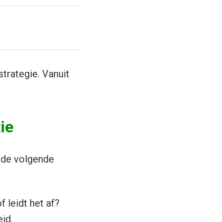
strategie. Vanuit
ie
n de volgende
 leidt het af?
id.