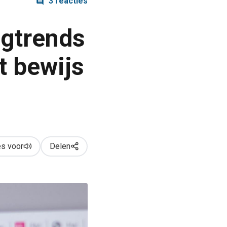
3 reacties
ngtrends
t bewijs
s voor
Delen