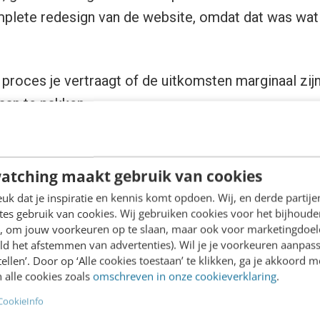
mplete redesign van de website, omdat dat was wat
 proces je vertraagt of de uitkomsten marginaal zijn
aan te pakken.
onalisatie, meer focus op wat 
atching maakt gebruik van cookies
k dat je inspiratie en kennis komt opdoen. Wij, en derde partij
 van personalisatie maakte HEMA een bewuste keuz
es gebruik van cookies. Wij gebruiken cookies voor het bijhoude
ze twee landingspagina’s, afgestemd op verschill
en, om jouw voorkeuren op te slaan, maar ook voor marketingdoe
ld het afstemmen van advertenties). Wil je je voorkeuren aanpass
mme zet: de boodschap beter afstemmen op de gebru
stellen’. Door op ‘Alle cookies toestaan’ te klikken, ga je akkoord m
weinig op te leveren, terwijl het onderhouden en op
 alle cookies zoals
omschreven in onze cookieverklaring
.
s veel tijd kostte.
CookieInfo