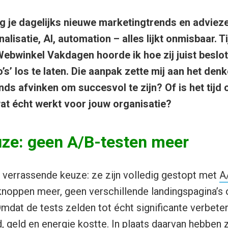
jg je dagelijks nieuwe marketingtrends en advieze
alisatie, AI, automation – alles lijkt onmisbaar. T
bwinkel Vakdagen hoorde ik hoe zij juist beslo
s’ los te laten.
Die aanpak zette mij aan het denk
ds afvinken om succesvol te zijn? Of is het tijd 
 wat écht werkt voor jouw organisatie?
ze: geen A/B-testen meer
errassende keuze: ze zijn volledig gestopt met
A
 knoppen meer, geen verschillende landingspagina’s
at de tests zelden tot écht significante verbeter
d, geld en energie kostte. In plaats daarvan hebben