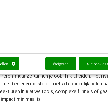
gina’s samen te voegen tot één pagina. Het leerm
satie
is automatisch een verbetering. Soms levert
e intern tijd en focus vrijspeelt.
lisatie is geen doel op zich. Het werkt pas écht al
uiker als jouw organisatie.
t gek maken door trends
tellen
Weigeren
Alle cookies 
reren, maar ze kunnen je ook flink afleiden. Het risic
jd, geld en energie stopt in iets dat eigenlijk helema
steekt uren in nieuwe tools, complexe funnels of g
e impact minimaal is.