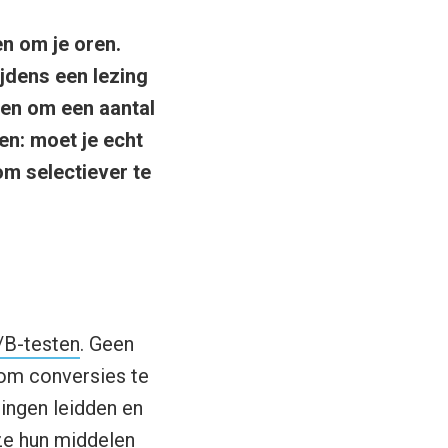
n om je oren.
ijdens een lezing
ten om een aantal
en: moet je echt
om selectiever te
/B-testen
. Geen
 om conversies te
ingen leidden en
 ze hun middelen