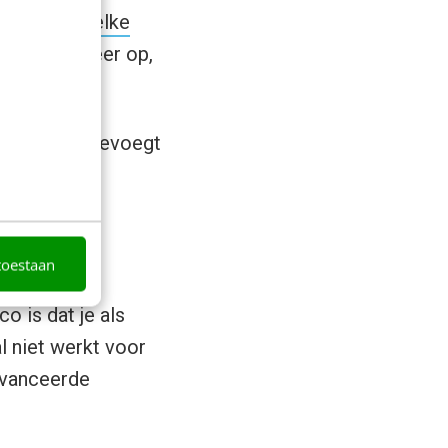
oment?
Niet elke
 eenvoud meer op,
s het iets toevoegt
toestaan
o is dat je als
al niet werkt voor
eavanceerde