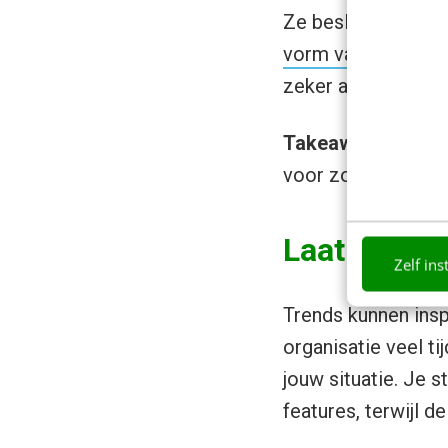
Ze besloten de pa
vorm van personali
zeker als je daarme
Takeaway:
Persona
voor zowel de gebr
Laat je nie
Zelf ins
Trends kunnen inspi
organisatie veel ti
jouw situatie. Je 
features, terwijl d