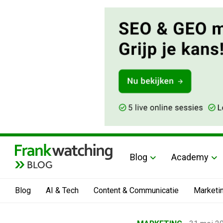
Blog
Academy
BLOG
Blog
AI & Tech
Content & Communicatie
Marketi
Home