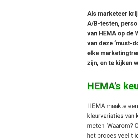
Als marketeer kri
A/B-testen, person
van HEMA op de We
van deze ‘must-do’
elke marketingtren
zijn, en te kijken
HEMA’s keu
HEMA maakte een v
kleurvariaties van
meten. Waarom? Omd
het proces veel tij