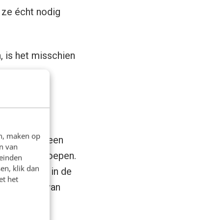
 ze écht nodig
, is het misschien
werkt
en, maken op
e. Tijdens een
n van
ende doelgroepen.
leinden
en, klik dan
iker. Maar in de
et het
timaliseren van