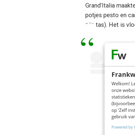
Grand’Italia maakte
potjes pesto en ca
zijn tas). Het is vl
Frankw
Welkom! Leu
onze websit
statistiek
(bijvoorbee
op ‘Zelf in
gebruik van
Powered by 