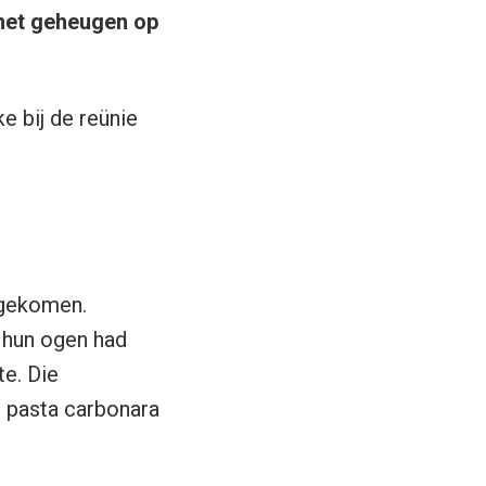
 het geheugen op
e bij de reünie
 gekomen.
 hun ogen had
te. Die
t pasta carbonara