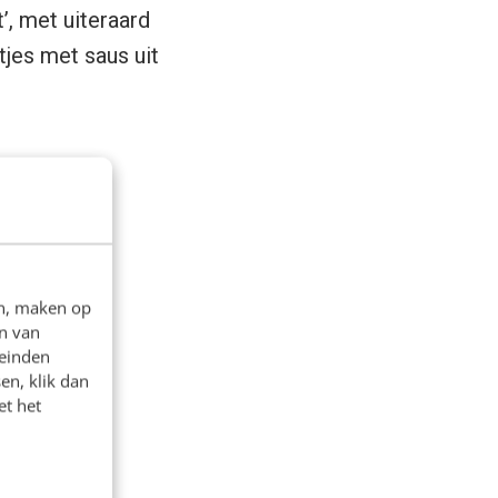
’, met uiteraard
tjes met saus uit
en, maken op
n van
leinden
en, klik dan
et het