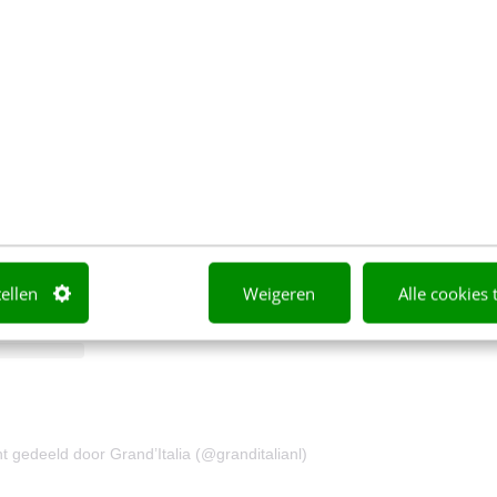
ram bekijken
tellen
Weigeren
Alle cookies 
t gedeeld door Grand’Italia (@granditalianl)