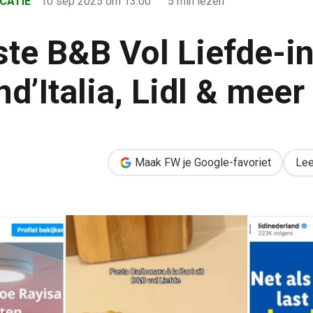
CATIE
10 sep 2025
om 13:00
5 min lezen
ste B&B Vol Liefde-i
d’Italia, Lidl & meer
e-inhakers van Grand’Italia, Lidl & meer
Maak FW je Google-favoriet
Lee