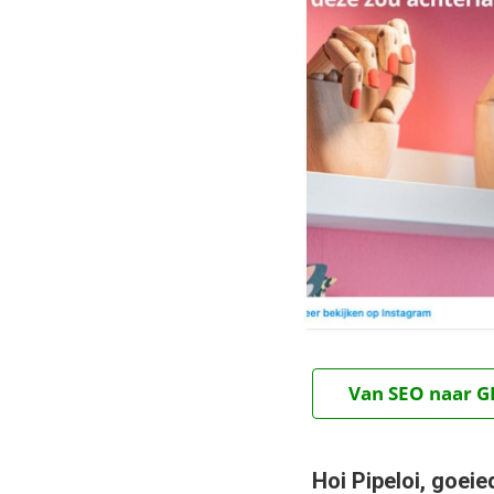
Van SEO naar GE
Hoi Pipeloi, goeie