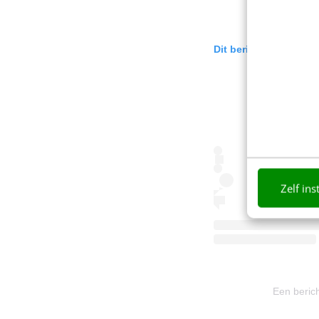
Dit bericht op Instag
Zelf ins
Een berich