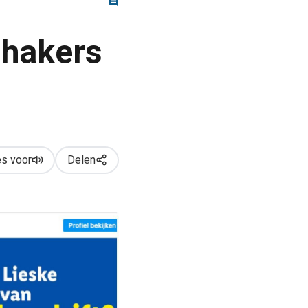
nhakers
s voor
Delen