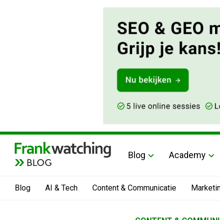
Blog
Academy
BLOG
Blog
AI & Tech
Content & Communicatie
Marketi
Home