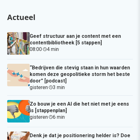
Actueel
Geef structuur aan je content met een
contentbibliotheek [5 stappen]
08:00
·
4 min
·
“Bedrijven die stevig staan in hun waarden
komen deze geopolitieke storm het beste
door” [podcast]
gisteren
·
3 min
·
Zo bouw je een AI die het niet met je eens
is [stappenplan]
gisteren
·
6 min
·
Denk je dat je positionering helder is? Doe