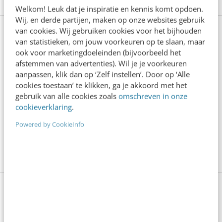
Welkom! Leuk dat je inspiratie en kennis komt opdoen.
Wij, en derde partijen, maken op onze websites gebruik
van cookies. Wij gebruiken cookies voor het bijhouden
Creëer een merk dat ertoe doet
van statistieken, om jouw voorkeuren op te slaan, maar
ook voor marketingdoeleinden (bijvoorbeeld het
afstemmen van advertenties). Wil je je voorkeuren
Wil jij ook maatschappelijke relevantie bereiken? In
aanpassen, klik dan op ‘Zelf instellen’. Door op ‘Alle
de masterclass Branding & merkpositionering leer je
cookies toestaan’ te klikken, ga je akkoord met het
gebruik van alle cookies zoals
omschreven in onze
hoe je een merk ontwikkelt dat niet alleen opvalt,
cookieverklaring
.
maar ook echt impact maakt. Expert Rogier van
Powered by CookieInfo
Kralingen deelt zijn expertise om jouw merkverhaal
te versterken en relevantie te vergroten.
Meer info
Anderen lezen ook