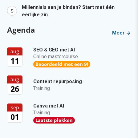
Millennials aan je binden? Start met één
eerlijke zin
Agenda
Meer
SEO & GEO met AI
aug
Online mastercourse
11
Beoordeeld met een 9!
aug
Content repurposing
26
Training
Canva met AI
sep
Training
01
Laatste plekken