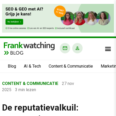
BLOG
Blog
AI & Tech
Content & Communicatie
Marketi
Home
CONTENT & COMMUNICATIE
27 nov
›
2025
3 min lezen
Blog
›
De reputatievalkuil:
Content & Communicatie