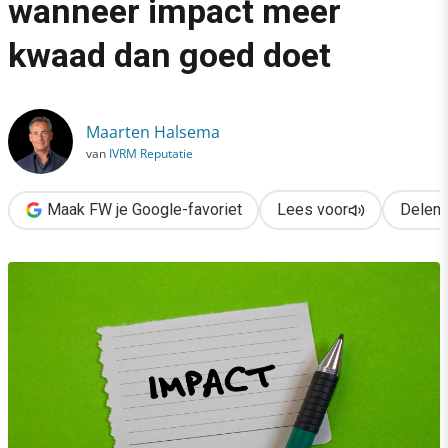
wanneer impact meer
›
kwaad dan goed doet
De reputatievalkuil: wanneer impact meer kwaad dan goed doet
Maarten Halsema
van
IVRM Reputatie
Maak FW je Google-favoriet
Lees voor
Delen