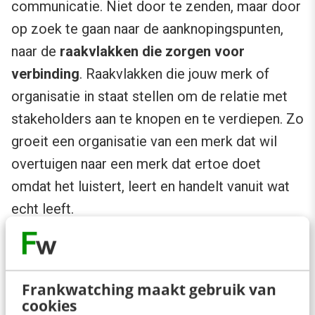
communicatie. Niet door te zenden, maar door
op zoek te gaan naar de aanknopingspunten,
naar de
raakvlakken die zorgen voor
verbinding
. Raakvlakken die jouw merk of
organisatie in staat stellen om de relatie met
stakeholders aan te knopen en te verdiepen. Zo
groeit een organisatie van een merk dat wil
overtuigen naar een merk dat ertoe doet
omdat het luistert, leert en handelt vanuit wat
echt leeft.
Maatschappelijke relevantie is een opgave. Wie
het eerste nastreeft zonder het tweede serieus
Frankwatching maakt gebruik van
te nemen, ondermijnt zijn eigen reputatie.
cookies