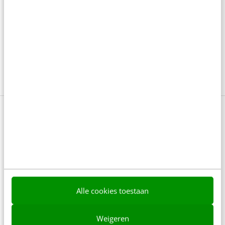
Betrokkenheid
Communicatie
Impact
Maatschappelijke vraagstukken
Purpose marketing
Reputatie
0 reacties - Plaats als eerste een reactie!
Delen
Alle cookies toestaan
Over de auteur
Weigeren