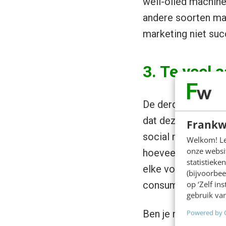
well-oiled machine
andere soorten mark
marketing niet succ
3. Te veel 
De derde mythe bet
dat deze nummers h
Frankw
social media is ab
Welkom! Leu
onze websit
hoeveelheid volger
statistiek
elke volger even be
(bijvoorbee
op ‘Zelf in
consumenten belang
gebruik van
Ben je na het lez
Powered by 