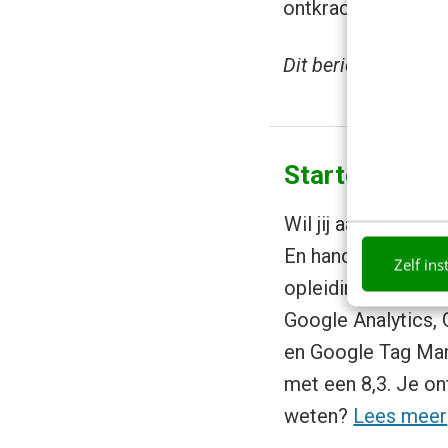
ontkracht?
Lees da
Dit bericht is gesc
Starten met G
Wil jij aan de sla
En handvatten kri
Zelf ins
opleiding SEO & SE
Google Analytics,
en Google Tag Ma
met een 8,3. Je o
weten?
Lees meer