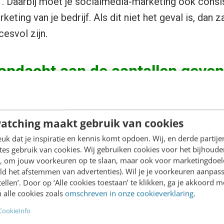
’. Daarbij moet je socialmedia-marketing ook consi
eting van je bedrijf. Als dit niet het geval is, dan z
esvol zijn.
aandacht aan de aantallen geven
reft het aantal ‘likers’ en volgers. Verschillende 
et enige zijn wat er toe doet op social media. Ma
atching maakt gebruik van cookies
stracter dan de kosten en baten van marketingcam
k dat je inspiratie en kennis komt opdoen. Wij, en derde partij
es gebruik van cookies. Wij gebruiken cookies voor het bijhoude
s zegt weinig over het succes van je social media. 
en, om jouw voorkeuren op te slaan, maar ook voor marketingdoe
trokken, dus zorg dat je inziet dat de kwaliteit van
ld het afstemmen van advertenties). Wil je je voorkeuren aanpass
stellen’. Door op ‘Alle cookies toestaan’ te klikken, ga je akkoord m
rijker is dan de kwantiteit.
 alle cookies zoals
omschreven in onze cookieverklaring
.
en van deze mythes benieuwd geworden de andere m
CookieInfo