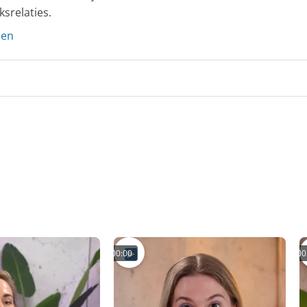
ksrelaties.
len
00:00
00