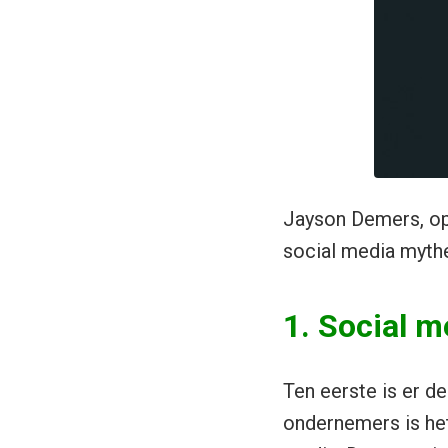
Jayson Demers, op
social media myth
1. Social m
Ten eerste is er d
ondernemers is het