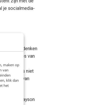
stent zijn met de
al je socialmedia-
ondernemers denken
ar het succes van
pagnes. Je
en, maken op
n van
Daarnaast is niet
leinden
 je netwerk van
en, klik dan
et het
ythes die Jayson