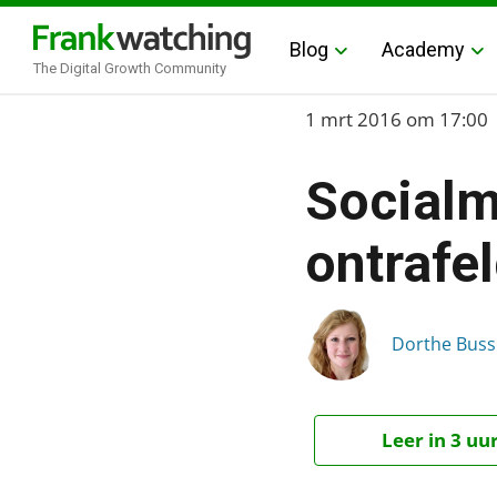
Blog
Academy
The Digital Growth Community
Home
1 mrt 2016
om 17:00
›
Socialm
Blog
›
ontrafe
Social
›
Socialmedia-marketing: 
Dorthe Buss
Leer in 3 uu