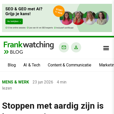
BLOG
Blog
AI & Tech
Content & Communicatie
Marketi
Home
MENS & WERK
23 jun 2026
4 min
›
lezen
Blog
›
Stoppen met aardig zijn is
Mens & Werk