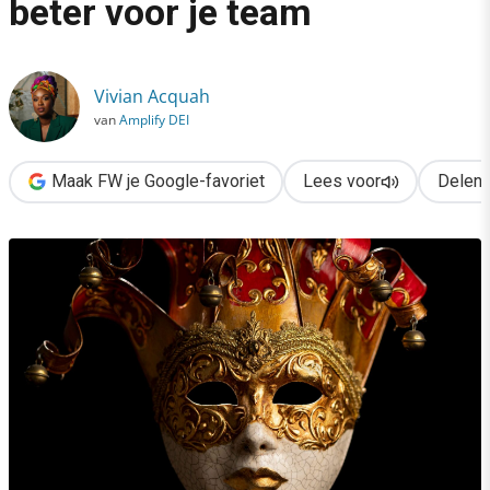
beter voor je team
›
Stoppen met aardig zijn is beter voor je team
Vivian Acquah
van
Amplify DEI
Maak FW je Google-favoriet
Lees voor
Delen