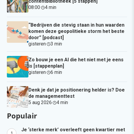
contentbibliotheek [5 stappen]
08:00
·
4 min
·
“Bedrijven die stevig staan in hun waarden
komen deze geopolitieke storm het beste
door” [podcast]
gisteren
·
3 min
·
Zo bouw je een AI die het niet met je eens
is [stappenplan]
gisteren
·
6 min
·
Denk je dat je positionering helder is? Doe
de managementtest
5 aug 2026
·
4 min
·
Populair
Je ‘sterke merk’ overleeft geen kwartier met