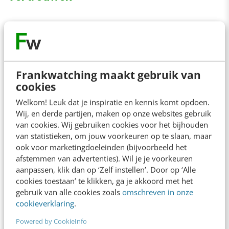
Het boek van Amira Bargers
hoort thuis in de
gereedschapskist van elke leider en elk teamlid
dat effectief wil samenwerken. Het boek laat
Frankwatching maakt gebruik van
zien waarom aardig zijn niet hetzelfde is als
cookies
eerlijkheid, en waarom stilte je team uiteindelijk
Welkom! Leuk dat je inspiratie en kennis komt opdoen.
duur komt te staan. Barger geeft je concrete
Wij, en derde partijen, maken op onze websites gebruik
handvatten voor moedige gesprekken die iets
van cookies. Wij gebruiken cookies voor het bijhouden
van statistieken, om jouw voorkeuren op te slaan, maar
opleveren, zonder de ander uit het oog te
ook voor marketingdoeleinden (bijvoorbeeld het
verliezen.
afstemmen van advertenties). Wil je je voorkeuren
aanpassen, klik dan op ‘Zelf instellen’. Door op ‘Alle
cookies toestaan’ te klikken, ga je akkoord met het
Je leert hoe je benoemt wat schuurt, omgaat
gebruik van alle cookies zoals
omschreven in onze
met ongemak en een heldere afspraak maakt in
cookieverklaring
.
plaats van een vaag compromis. Zo wordt
Powered by CookieInfo