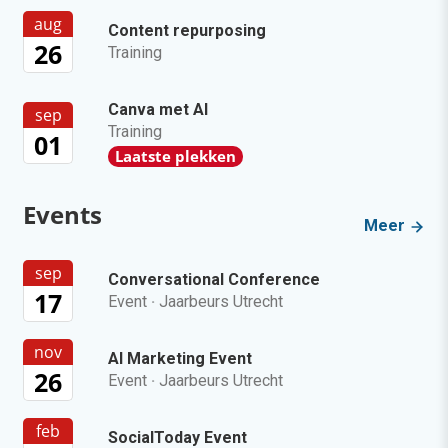
aug
Content repurposing
26
Training
Canva met AI
sep
Training
01
Laatste plekken
Events
Meer
sep
Conversational Conference
17
Event
·
Jaarbeurs Utrecht
nov
AI Marketing Event
26
Event
·
Jaarbeurs Utrecht
feb
SocialToday Event