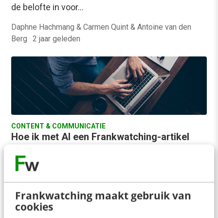
de belofte in voor…
Daphne Hachmang & Carmen Quint & Antoine van den
Berg
·
2 jaar geleden
CONTENT & COMMUNICATIE
Hoe ik met AI een Frankwatching-artikel
maakte
Voor mij is het belangrijk dat een verhaal altijd van
een mens komt. Maar het is prima als AI op
verschillende onderdelen…
Frankwatching maakt gebruik van
cookies
Jerrel Arkes
·
2 jaar geleden