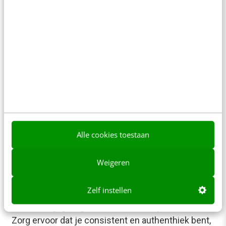
(onverwachte) kracht van content
De manieren waarop je content kunt maken,
inzetten en verspreiden zijn eindeloos en altijd in
ontwikkeling. Denk aan nieuwe regelgeving,
integratie van…
Digna Strolenberg
·
2 jaar geleden
Alle cookies toestaan
Weigeren
CONTENT & COMMUNICATIE
Zo optimaliseer je B2B-videocontent [4
Zelf instellen
lessen]
Hoe moet je je eigen videocontent optimaliseren?
Zorg ervoor dat je consistent en authenthiek bent,