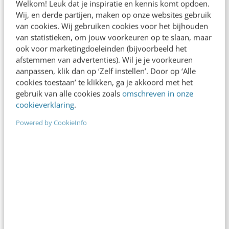
Welkom! Leuk dat je inspiratie en kennis komt opdoen.
Wij, en derde partijen, maken op onze websites gebruik
van cookies. Wij gebruiken cookies voor het bijhouden
van statistieken, om jouw voorkeuren op te slaan, maar
ook voor marketingdoeleinden (bijvoorbeeld het
afstemmen van advertenties). Wil je je voorkeuren
aanpassen, klik dan op ‘Zelf instellen’. Door op ‘Alle
cookies toestaan’ te klikken, ga je akkoord met het
AI & TECH
De AI Act is in werking getreden: dit moet je
gebruik van alle cookies zoals
omschreven in onze
cookieverklaring
.
nu doen
Per 1 augustus 2024 is de AI Act in werking. Deze
Powered by CookieInfo
Europese wet regelt welke AI je onder welke
voorwaarden mag toepassen.…
Tieme Woldman
·
2 jaar geleden