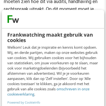
moeten zien hoe dit via audits, handhaving en
rechtspraak uitpakt. Op dit moment moet je
ChatGPT als hoog risico beschouwen en
volgens de bijbehorende bepalingen toepassen.
Frankwatching maakt gebruik van
Aangevuld met de verplichting dat je altijd het
cookies
auteursrecht
respecteert, omdat ChatGPT op
Welkom! Leuk dat je inspiratie en kennis komt opdoen.
bestaande teksten en bronnen werkt en dat je
Wij, en derde partijen, maken op onze websites gebruik
van cookies. Wij gebruiken cookies voor het bijhouden
een tekst labelt met de melding dat deze door
van statistieken, om jouw voorkeuren op te slaan, maar
ChatGPT gemaakt is.
ook voor marketingdoeleinden (bijvoorbeeld het
afstemmen van advertenties). Wil je je voorkeuren
aanpassen, klik dan op ‘Zelf instellen’. Door op ‘Alle
Stappenplan om de AI Act toe te
cookies toestaan’ te klikken, ga je akkoord met het
gebruik van alle cookies zoals
omschreven in onze
passen
cookieverklaring
.
Powered by CookieInfo
Voor wat betreft het toepassen van de AI Act