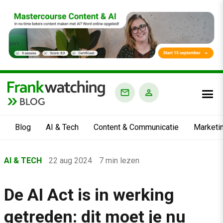
BLOG
Blog
AI & Tech
Content & Communicatie
Marketi
Home
AI & TECH
22 aug 2024
7 min lezen
›
Blog
De AI Act is in werking
›
getreden: dit moet je nu
AI & Tech