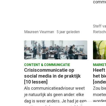
commu
Steff v
Maureen Veurman
·
5 jaar geleden
Rietsc
CONTENT & COMMUNICATIE
MARKET
Crisiscommunicatie op
Heeft
social media in de praktijk
het b
[10 lessen]
[onde
Als communicatieadviseur weet
Zou bi
je natuurlijk als geen ander: elke
moeten
dag is weer anders. Je had je een
worden