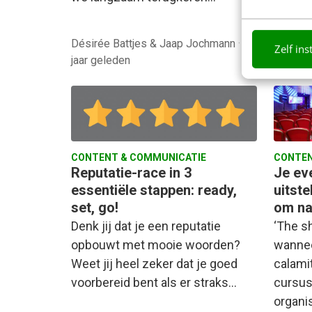
Désirée Battjes & Jaap Jochmann
·
6
Zelf ins
jaar geleden
Margar
CONTENT & COMMUNICATIE
CONTEN
Reputatie-race in 3
Je ev
essentiële stappen: ready,
uitste
set, go!
om na
Denk jij dat je een reputatie
‘The s
opbouwt met mooie woorden?
wannee
Weet jij heel zeker dat je goed
calamit
voorbereid bent als er straks…
cursus
organi