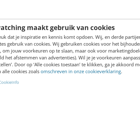
Dat is een vraag die ons
spelen crises zich…
oudt.…
atching maakt gebruik van cookies
abadie & Ileen Bouw
·
6 jaar
Max Trienekens & Monique va
k dat je inspiratie en kennis komt opdoen. Wij, en derde partij
n
Vorst
·
6 jaar geleden
es gebruik van cookies. Wij gebruiken cookies voor het bijhoude
en, om jouw voorkeuren op te slaan, maar ook voor marketingdoe
ld het afstemmen van advertenties). Wil je je voorkeuren aanpass
stellen’. Door op ‘Alle cookies toestaan’ te klikken, ga je akkoord m
 alle cookies zoals
omschreven in onze cookieverklaring
.
T & COMMUNICATIE
KLANTCONTACT & CX
CookieInfo
e tijdens een crisis:
Gedragswetenschappe
ndige tips
communicatie over cor
interessante tips en
e communicatie is
inzichten
aar voor je organisatie.
Het coronavirus heeft zich
dt des te meer als het
korte tijd ontwikkeld van e
is en het aantal reacties
zorgelijk virus ver weg in C
 Voor…