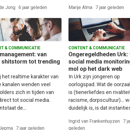
 de Jong
·
6 jaar geleden
Marije Alma
·
7 jaar geleden
T & COMMUNICATIE
CONTENT & COMMUNICATIE
smanagement: van
Ongeregeldheden Urk:
 shitstorm tot trending
social media monitorin
mol op het dark web
 het realtime karakter van
In Urk zijn jongeren op
e kanalen wenden veel
oorlogspad. Wat de oorzaa
lders zich in tijden van
is (tienerliefdes en rivaliteit
direct tot social media.
racisme, dorpscultuur)... w
ntstaat de…
duidelijk is, is dat instanti
Ingrid van Frankenhuyzen
·
7 j
 Jepma
·
7 jaar geleden
geleden