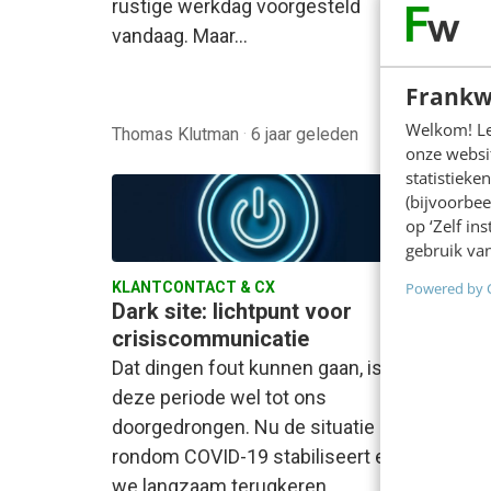
rustige werkdag voorgesteld
virus? 
vandaag. Maar…
bezigh
Frankw
Jorge L
Welkom! Leu
Thomas Klutman
·
6 jaar geleden
gelede
onze websit
statistiek
(bijvoorbee
op ‘Zelf in
gebruik van
KLANTCONTACT & CX
CONTEN
Powered by 
Dark site: lichtpunt voor
Webcar
crisiscommunicatie
10 ha
Dat dingen fout kunnen gaan, is
Helder
deze periode wel tot ons
onmisb
doorgedrongen. Nu de situatie
Dat gel
rondom COVID-19 stabiliseert en
crisis 
we langzaam terugkeren…
stijgt.