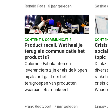
Ronald Faas
·
6 jaar geleden
Saskia
CONTENT & COMMUNICATIE
CONTEN
Product recall. Wat haal je
Crisi
terug als communicatie het
social
product is?
topic
Column - Fabrikanten en
Dankzij
leveranciers zijn er als de kippen
divers
bij als het gaat om het
stakeho
terugroepen van producten
crisis 
waaraan iets mankeert.…
Waar o
Frank Regtvoort
·
7 jaar geleden
Linsey