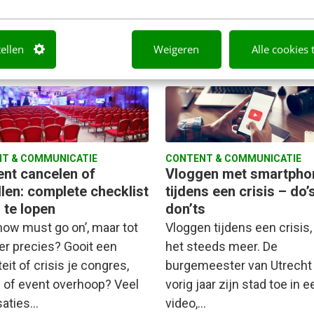
naar een pandemie. Ik ben
hierdoor…
tellen
Weigeren
Alle cookies 
et Massop
·
6 jaar geleden
Simone Krouwer
·
6 jaar geled
T & COMMUNICATIE
CONTENT & COMMUNICATIE
ent cancelen of
Vloggen met smartpho
llen: complete checklist
tijdens een crisis – do’
 te lopen
don’ts
how must go on’, maar tot
Vloggen tijdens een crisis, 
r precies? Gooit een
het steeds meer. De
eit of crisis je congres,
burgemeester van Utrecht
 of event overhoop? Veel
vorig jaar zijn stad toe in e
saties…
video,…