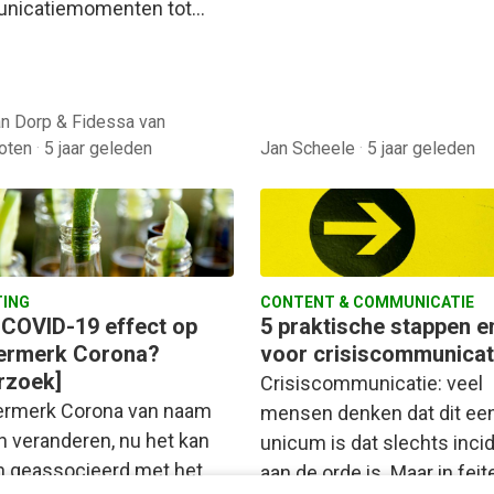
nicatiemomenten tot…
an Dorp & Fidessa van
hoten
·
5 jaar geleden
Jan Scheele
·
5 jaar geleden
ING
CONTENT & COMMUNICATIE
 COVID-19 effect op
5 praktische stappen en
iermerk Corona?
voor crisiscommunicat
rzoek]
Crisiscommunicatie: veel
ermerk Corona van naam
mensen denken dat dit ee
 veranderen, nu het kan
unicum is dat slechts inci
 geassocieerd met het
aan de orde is. Maar in feit