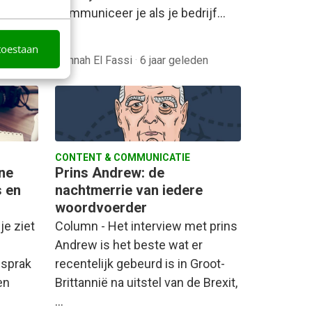
communiceer je als je bedrijf…
toestaan
en
Hannah El Fassi
·
6 jaar geleden
CONTENT & COMMUNICATIE
ne
Prins Andrew: de
s en
nachtmerrie van iedere
woordvoerder
je ziet
Column - Het interview met prins
Andrew is het beste wat er
 sprak
recentelijk gebeurd is in Groot-
en
Brittannië na uitstel van de Brexit,
…