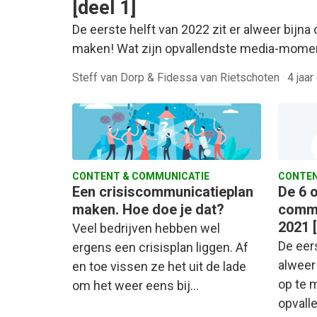
[deel 1]
De eerste helft van 2022 zit er alweer bijna 
maken! Wat zijn opvallendste media-mome
Steff van Dorp & Fidessa van Rietschoten
·
4 jaar
CONTENT & COMMUNICATIE
CONTEN
Een crisiscommunicatieplan
De 6 
maken. Hoe doe je dat?
commu
2021 [
Veel bedrijven hebben wel
De eers
ergens een crisisplan liggen. Af
alweer 
en toe vissen ze het uit de lade
op te 
om het weer eens bij…
opvall