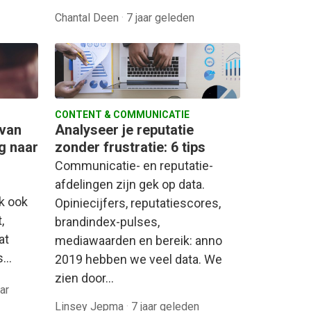
Chantal Deen
·
7 jaar geleden
CONTENT & COMMUNICATIE
 van
Analyseer je reputatie
g naar
zonder frustratie: 6 tips
Communicatie- en reputatie-
afdelingen zijn gek op data.
k ook
Opiniecijfers, reputatiescores,
,
brandindex-pulses,
at
mediawaarden en bereik: anno
es…
2019 hebben we veel data. We
zien door…
aar
Linsey Jepma
·
7 jaar geleden