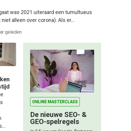
gaat was 2021 uiteraard een tumultueus
niet alleen over corona). Als er…
aar geleden
eken
tijd
te
es
ONLINE MASTERCLASS
De nieuwe SEO- &
n
GEO-spelregels
ms…