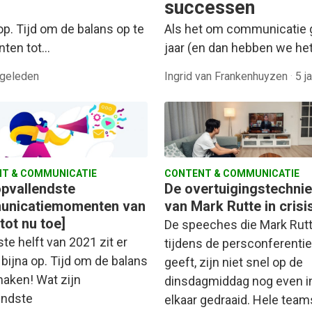
successen
op. Tijd om de balans op te
Als het om communicatie 
nten tot…
jaar (en dan hebben we het 
 geleden
Ingrid van Frankenhuyzen
·
5 j
T & COMMUNICATIE
CONTENT & COMMUNICATIE
opvallendste
De overtuigingstechni
nicatiemomenten van
van Mark Rutte in crisis
tot nu toe]
De speeches die Mark Rut
te helft van 2021 zit er
tijdens de persconferenti
bijna op. Tijd om de balans
geeft, zijn niet snel op de
maken! Wat zijn
dinsdagmiddag nog even i
endste
elkaar gedraaid. Hele tea