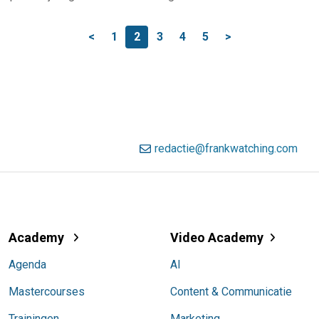
<
1
2
3
4
5
>
redactie@frankwatching.com
Academy
Video Academy
Agenda
AI
Mastercourses
Content & Communicatie
Trainingen
Marketing