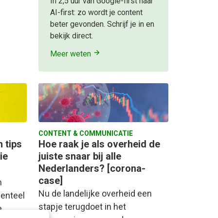
In 2,5 uur van Google-first naar
AI-first: zo wordt je content
beter gevonden. Schrijf je in en
bekijk direct.
Meer weten
CONTENT & COMMUNICATIE
 tips
Hoe raak je als overheid de
ie
juiste snaar bij alle
Nederlanders? [corona-
case]
n
Nu de landelijke overheid een
denteel
stapje terugdoet in het
e