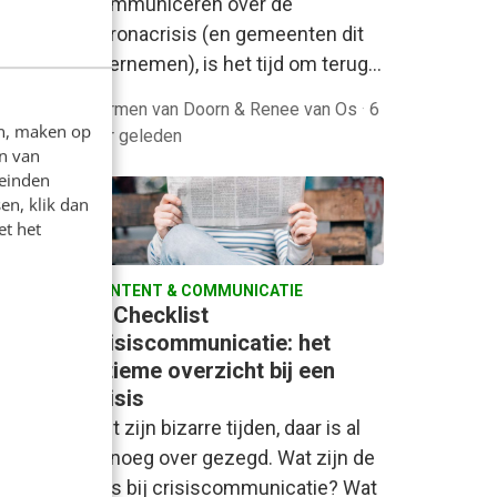
communiceren over de
coronacrisis (en gemeenten dit
overnemen), is het tijd om terug…
n der
Harmen van Doorn & Renee van Os
·
6
en, maken op
jaar geleden
n van
leinden
en, klik dan
et het
CONTENT & COMMUNICATIE
n &
Checklist
ona:
crisiscommunicatie: het
ultieme overzicht bij een
crisis
 in
Het zijn bizarre tijden, daar is al
en
genoeg over gezegd. Wat zijn de
hina,
do’s bij crisiscommunicatie? Wat