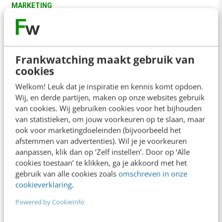
MARKETING
Iene Miene Media: onderzoek mediagebruik
door kleine kinderen
Een op de drie gezinnen met jonge kinderen heeft
een iPad of andere tablet-computer. Als er een
Frankwatching maakt gebruik van
iPad is huis is, wordt…
cookies
Welkom! Leuk dat je inspiratie en kennis komt opdoen.
Remco Pijpers
·
14 jaar geleden
Wij, en derde partijen, maken op onze websites gebruik
van cookies. Wij gebruiken cookies voor het bijhouden
van statistieken, om jouw voorkeuren op te slaan, maar
ook voor marketingdoeleinden (bijvoorbeeld het
afstemmen van advertenties). Wil je je voorkeuren
aanpassen, klik dan op ‘Zelf instellen’. Door op ‘Alle
cookies toestaan’ te klikken, ga je akkoord met het
gebruik van alle cookies zoals
omschreven in onze
cookieverklaring
.
Powered by CookieInfo