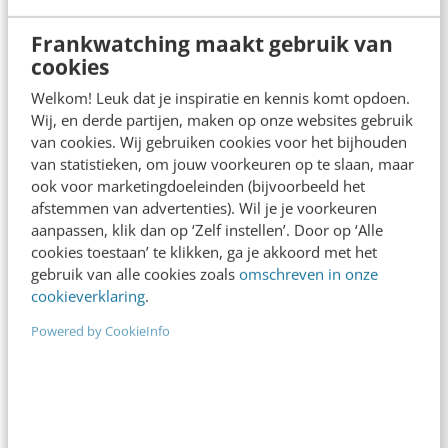
Lieve Smeulders
·
14 jaar geleden
Frankwatching maakt gebruik van
cookies
Welkom! Leuk dat je inspiratie en kennis komt opdoen.
Wij, en derde partijen, maken op onze websites gebruik
van cookies. Wij gebruiken cookies voor het bijhouden
van statistieken, om jouw voorkeuren op te slaan, maar
ook voor marketingdoeleinden (bijvoorbeeld het
afstemmen van advertenties). Wil je je voorkeuren
aanpassen, klik dan op ‘Zelf instellen’. Door op ‘Alle
cookies toestaan’ te klikken, ga je akkoord met het
gebruik van alle cookies zoals
omschreven in onze
MARKETING
cookieverklaring
.
Innovatie in de zorg: het nut van de mobiele
Powered by CookieInfo
sociale werkomgeving
Als we niet innoveren, kost de gezondheidszorg
volgens het CPB binnen 17 jaar 25 miljard euro. Dat
is 14 miljard meer dan…