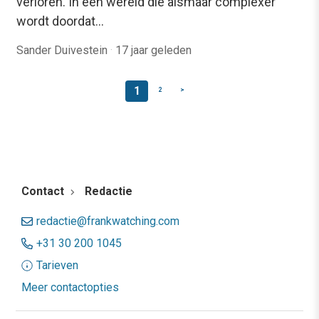
verloren. In een wereld die alsmaar complexer
wordt doordat…
Sander Duivestein
·
17 jaar geleden
1
2
>
Contact
Redactie
redactie@frankwatching.com
+31 30 200 1045
Tarieven
Meer contactopties