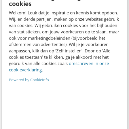
cookies
Welkom! Leuk dat je inspiratie en kennis komt opdoen.
Wij, en derde partijen, maken op onze websites gebruik
van cookies. Wij gebruiken cookies voor het bijhouden
van statistieken, om jouw voorkeuren op te slaan, maar
ook voor marketingdoeleinden (bijvoorbeeld het
afstemmen van advertenties). Wil je je voorkeuren
aanpassen, klik dan op ‘Zelf instellen’. Door op ‘Alle
cookies toestaan’ te klikken, ga je akkoord met het
ALLE ARTIKELEN
gebruik van alle cookies zoals
omschreven in onze
Het digitale dominostenen effect
cookieverklaring
.
Gisterenavond stortte de Dow Jones in. Binnen no-
Powered by CookieInfo
time verloor de beurs meer dan 1000 punten. Een
verlies van bijna 10 procent. Blinde…
Sander Duivestein
·
16 jaar geleden