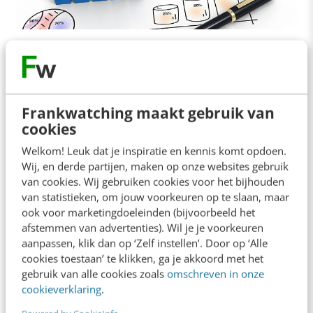
MARKETING
Marktonderzoekers, ‘show me the money’:
meet & verhoog je conversie
Researchers worden een stuk serieuzer genomen
Frankwatching maakt gebruik van
als ze meer aandacht besteden aan de
cookies
opbrengsten (ROI) van hun inspanningen. 94% van
Welkom! Leuk dat je inspiratie en kennis komt opdoen.
de bezoekers…
Wij, en derde partijen, maken op onze websites gebruik
van cookies. Wij gebruiken cookies voor het bijhouden
Lore Elzinga
·
12 jaar geleden
van statistieken, om jouw voorkeuren op te slaan, maar
ook voor marketingdoeleinden (bijvoorbeeld het
afstemmen van advertenties). Wil je je voorkeuren
aanpassen, klik dan op ‘Zelf instellen’. Door op ‘Alle
cookies toestaan’ te klikken, ga je akkoord met het
gebruik van alle cookies zoals
omschreven in onze
cookieverklaring
.