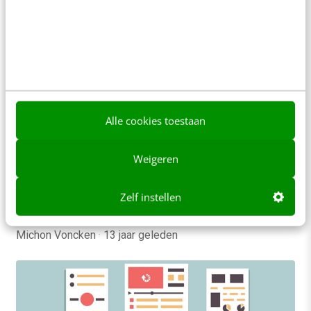
MARKETING
Alle cookies toestaan
Wat is de indirecte ROI van je Facebook-
fans?
Weigeren
Social media spelen een belangrijke rol in de
relatie tussen merken en consumenten. Web
Zelf instellen
Psych Nathalie Nahai gaf al eerder aan dat…
Michon Voncken
·
13 jaar geleden