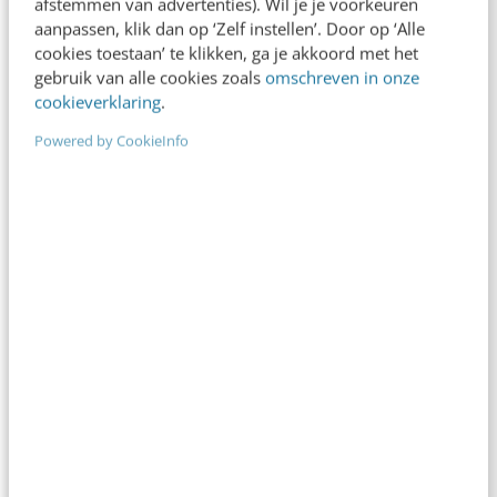
afstemmen van advertenties). Wil je je voorkeuren
onderwijskundige Sietse Kuipers. Het boek…
aanpassen, klik dan op ‘Zelf instellen’. Door op ‘Alle
cookies toestaan’ te klikken, ga je akkoord met het
Frank Janssen
·
20 jaar geleden
gebruik van alle cookies zoals
omschreven in onze
cookieverklaring
.
MARKETING
Powered by CookieInfo
Achter de schermen van business blogging
[[image:onderzoek_copy2.jpg::right:0]]Het Center
for Marketing Research van de Amerikaanse
University of Massachusetts uit Dartmouth heeft
onderzoek gedaan naar de werkwijze van
bloggers. Een gedegen…
Frank Janssen
·
20 jaar geleden
MARKETING
Op bezoek bij de uitgevers
Gistermiddag was ik te gast bij de Round Table van
de Groep UItgevers voor Vak en Wetenschap het