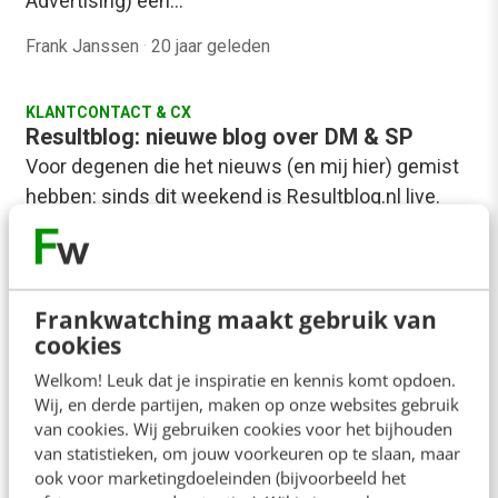
Advertising) een…
Frank Janssen
·
20 jaar geleden
KLANTCONTACT & CX
Resultblog: nieuwe blog over DM & SP
Voor degenen die het nieuws (en mij hier) gemist
hebben: sinds dit weekend is Resultblog.nl live.
Resultblog is een samenwerkingsverband van
Adforesult,…
Frank Janssen
·
20 jaar geleden
Frankwatching maakt gebruik van
cookies
CONTENT & COMMUNICATIE
Welkom! Leuk dat je inspiratie en kennis komt opdoen.
Nieuw boek over weblogging
Wij, en derde partijen, maken op onze websites gebruik
[[image:detailomslag.jpg::right:1]]Bij A.W. Bruna is
van cookies. Wij gebruiken cookies voor het bijhouden
'Weblogging' verschenen, een nieuw boek over het
van statistieken, om jouw voorkeuren op te slaan, maar
ook voor marketingdoeleinden (bijvoorbeeld het
fenomeem blogs van de hand van