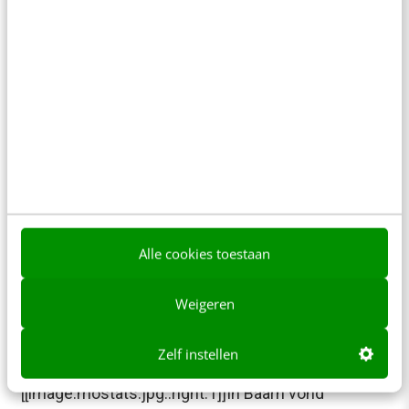
Nederlands Uitgeversverbond (NUV). Voor…
Frank Janssen
·
20 jaar geleden
MARKETING
Blogmetrics (2): Marketingfacts.nl
[[image:model3.jpg::right:1]]Op de derde
Nederlandse bloggersmeeting afgelopen week in
Baarn kon Marco Derksen natuurlijk niet
ontbreken. Het gezicht achter Marketingfacts.nl
Alle cookies toestaan
en een van de pioniers…
Frank Janssen
·
20 jaar geleden
Weigeren
MARKETING
Zelf instellen
Blogmetrics (1): Mediaonderzoek.nl
[[image:mostats.jpg::right:1]]In Baarn vond