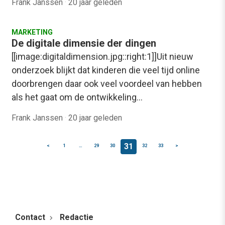
Frank Janssen
·
20 jaar geleden
MARKETING
De digitale dimensie der dingen
[[image:digitaldimension.jpg::right:1]]Uit nieuw
onderzoek blijkt dat kinderen die veel tijd online
doorbrengen daar ook veel voordeel van hebben
als het gaat om de ontwikkeling…
Frank Janssen
·
20 jaar geleden
31
<
1
…
29
30
32
33
>
Contact
Redactie