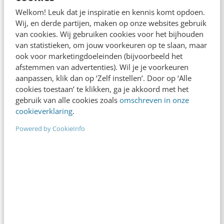
Welkom! Leuk dat je inspiratie en kennis komt opdoen.
Wij, en derde partijen, maken op onze websites gebruik
van cookies. Wij gebruiken cookies voor het bijhouden
van statistieken, om jouw voorkeuren op te slaan, maar
ook voor marketingdoeleinden (bijvoorbeeld het
afstemmen van advertenties). Wil je je voorkeuren
aanpassen, klik dan op ‘Zelf instellen’. Door op ‘Alle
cookies toestaan’ te klikken, ga je akkoord met het
gebruik van alle cookies zoals
omschreven in onze
cookieverklaring
.
Powered by CookieInfo
MARKETING
Dring jij al diep door in het brein met
verleidelijke foto’s?
Kleine aanpassingen aan de afbeeldingen op je
site kunnen je veel extra verkoop opleveren, blijkt
uit neuromarketingonderzoek. Welke wijzigingen
kan je eenvoudig…