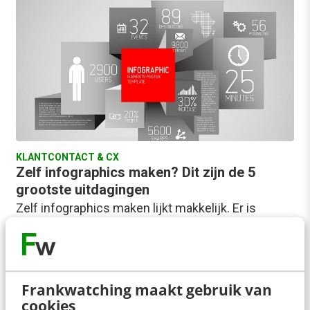
KLANTCONTACT & CX
Zelf infographics maken? Dit zijn de 5
grootste uitdagingen
Zelf infographics maken lijkt makkelijk. Er is
inmiddels veel gratis online software voorhanden
waarmee de geïnteresseerde leek direct aan de
slag kan.…
Frankwatching maakt gebruik van
John Verhoeven
·
12 jaar geleden
cookies