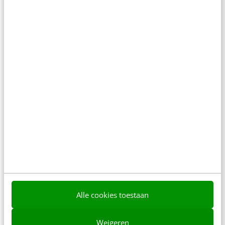
MARKETING
5 tips om conversie te beïnvloeden met
afbeeldingen
Bedrijven doen er vaak veel aan om binnen de
eerste zoekresultaten van Google zichtbaar te
zijn. Heel belangrijk natuurlijk, maar wat als…
Karin den Bouwmeester
·
13 jaar geleden
Alle cookies toestaan
Weigeren