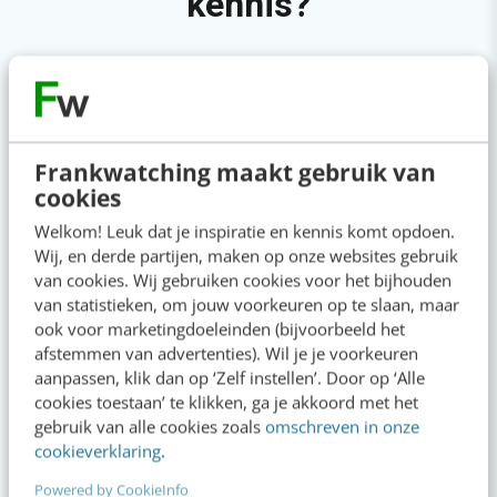
kennis?
Actueel
Frankwatching maakt gebruik van
Het meest vergeten hoofdstuk van je
cookies
brandbook (en waarom het juist nu
Welkom! Leuk dat je inspiratie en kennis komt opdoen.
belangrijk is)
Wij, en derde partijen, maken op onze websites gebruik
09:00
·
5 min
·
van cookies. Wij gebruiken cookies voor het bijhouden
van statistieken, om jouw voorkeuren op te slaan, maar
Reflecteer met AI: 5 vragen die je een
ook voor marketingdoeleinden (bijvoorbeeld het
betere marketeer maken
afstemmen van advertenties). Wil je je voorkeuren
gisteren
·
3 min
·
aanpassen, klik dan op ‘Zelf instellen’. Door op ‘Alle
cookies toestaan’ te klikken, ga je akkoord met het
gebruik van alle cookies zoals
omschreven in onze
Je merk opleveren? Waarom een PDF niet
cookieverklaring
.
meer genoeg is
7 aug 2026
·
5 min
·
Powered by CookieInfo