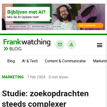
BLOG
Blog
AI & Tech
Content & Communicatie
Marketi
Home
MARKETING
7 feb 2004
0 min lezen
›
Blog
Studie: zoekopdrachten
›
steeds complexer
Marketing