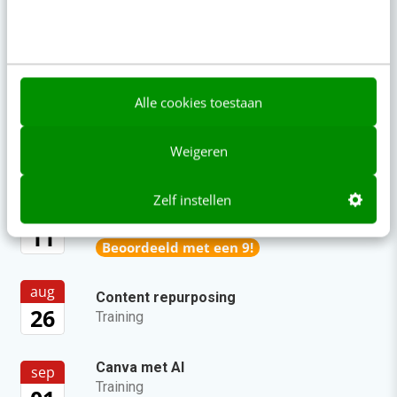
Zo bouw je een AI die het niet met je eens is
[stappenplan]
Geef structuur aan je content met een
Alle cookies toestaan
contentbibliotheek [5 stappen]
Agenda
Weigeren
Meer
Zelf instellen
SEO & GEO met AI
aug
Online mastercourse
11
Beoordeeld met een 9!
aug
Content repurposing
26
Training
Canva met AI
sep
Training