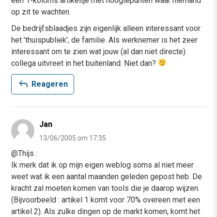
een 1-koloms artikeltje met hoogtepunten waar niemand
op zit te wachten.
De bedrijfsblaadjes zijn eigenlijk alleen interessant voor
het ’thuispubliek’, de familie. Als werknemer is het zeer
interessant om te zien wat jouw (al dan niet directe)
collega uitvreet in het buitenland. Niet dan?
reply
Reageren
Jan
13/06/2005 om 17:35
@Thijs :
Ik merk dat ik op mijn eigen weblog soms al niet meer
weet wat ik een aantal maanden geleden gepost heb. De
kracht zal moeten komen van tools die je daarop wijzen.
(Bijvoorbeeld : artikel 1 komt voor 70% overeen met een
artikel 2). Als zulke dingen op de markt komen, komt het