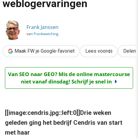
weblogervaringen
›
Cendris: de eerste weblogervaringen
Frank Janssen
van
Frankwatching
Maak FW je Google-favoriet
Lees voor
Delen
Van SEO naar GEO? Mis de online mastercourse
niet vanaf dinsdag! Schrijf je snel in
[[image:cendris.jpg::left:0]]Drie weken
geleden ging het bedrijf Cendris van start
met haar