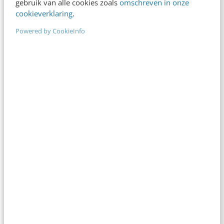
gebruik van alle cookies zoals
omschreven in onze
cookieverklaring
.
Je merk opleveren? Waarom een PDF
Powered by CookieInfo
niet meer genoeg is
gisteren
·
5 min
·
Geef structuur aan je content met een
contentbibliotheek [5 stappen]
gisteren
·
4 min
·
“Bedrijven die stevig staan in hun
waarden komen deze geopolitieke storm
het beste door” [podcast]
6 aug 2026
·
3 min
·
Zo bouw je een AI die het niet met je
eens is [stappenplan]
6 aug 2026
·
6 min
·