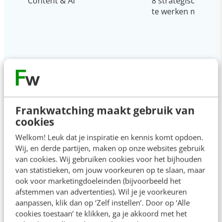
Content & AI
8 strategische tip
te werken met Cop
Op zoek naar nog meer
kennis?
Frankwatching maakt gebruik van
cookies
Welkom! Leuk dat je inspiratie en kennis komt opdoen.
Wij, en derde partijen, maken op onze websites gebruik
van cookies. Wij gebruiken cookies voor het bijhouden
Actueel
van statistieken, om jouw voorkeuren op te slaan, maar
ook voor marketingdoeleinden (bijvoorbeeld het
afstemmen van advertenties). Wil je je voorkeuren
Reflecteer met AI: 5 vragen die je een
aanpassen, klik dan op ‘Zelf instellen’. Door op ‘Alle
betere marketeer maken
cookies toestaan’ te klikken, ga je akkoord met het
09:00
·
3 min
·