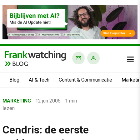
BLOG
Blog
AI & Tech
Content & Communicatie
Marketi
Home
MARKETING
12 jun 2005
1 min
›
lezen
Blog
›
Cendris: de eerste
Marketing