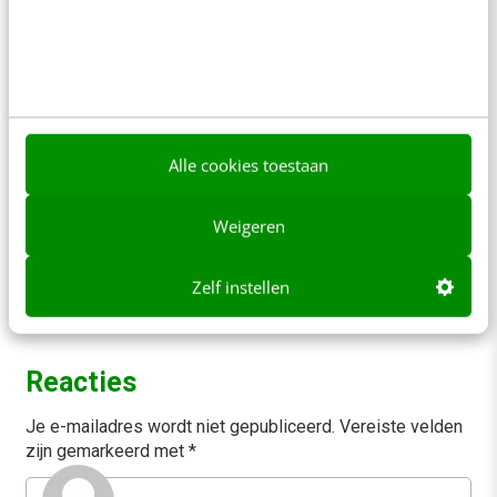
Online mastercourse
11
Beoordeeld met een 9!
aug
Content repurposing
26
Training
Alle cookies toestaan
Canva met AI
sep
Training
01
Weigeren
Laatste plekken
Zelf instellen
Reacties
Je e-mailadres wordt niet gepubliceerd.
Vereiste velden
zijn gemarkeerd met
*