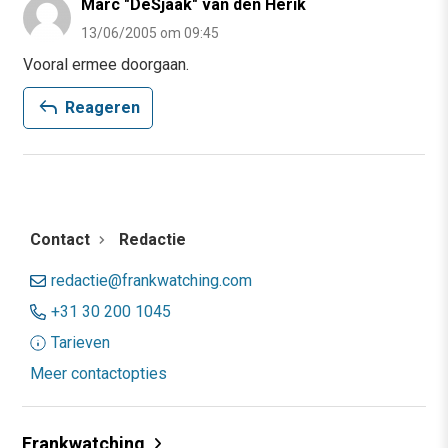
Marc "DeSjaak" van den Herik
13/06/2005 om 09:45
Vooral ermee doorgaan.
reply
Reageren
Contact
Redactie
redactie@frankwatching.com
+31 30 200 1045
Tarieven
Meer contactopties
Frankwatching