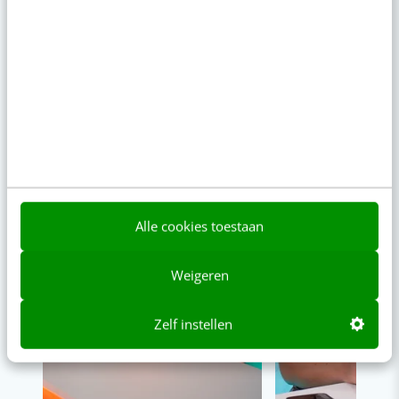
Bekijk de korte video's
00:00
00:00
Alle cookies toestaan
Weigeren
Zelf instellen