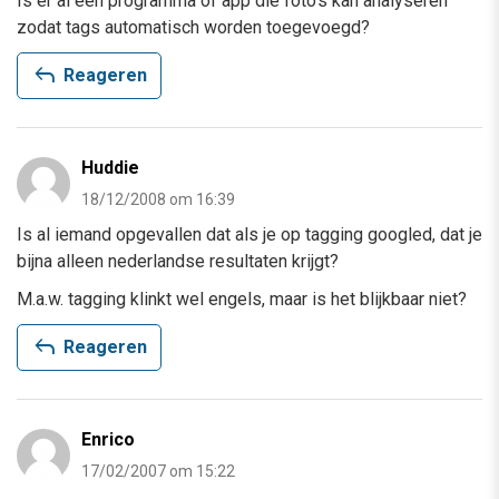
Is er al een programma of app die foto’s kan analyseren
zodat tags automatisch worden toegevoegd?
reply
Reageren
Huddie
18/12/2008 om 16:39
Is al iemand opgevallen dat als je op tagging googled, dat je
bijna alleen nederlandse resultaten krijgt?
M.a.w. tagging klinkt wel engels, maar is het blijkbaar niet?
reply
Reageren
Enrico
17/02/2007 om 15:22