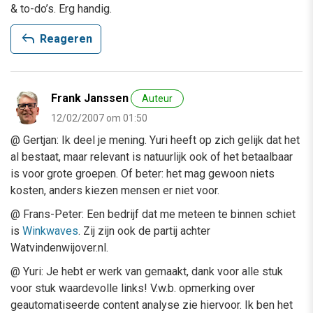
& to-do’s. Erg handig.
reply
Reageren
Frank Janssen
Auteur
12/02/2007 om 01:50
@ Gertjan: Ik deel je mening. Yuri heeft op zich gelijk dat het
al bestaat, maar relevant is natuurlijk ook of het betaalbaar
is voor grote groepen. Of beter: het mag gewoon niets
kosten, anders kiezen mensen er niet voor.
@ Frans-Peter: Een bedrijf dat me meteen te binnen schiet
is
Winkwaves
. Zij zijn ook de partij achter
Watvindenwijover.nl.
@ Yuri: Je hebt er werk van gemaakt, dank voor alle stuk
voor stuk waardevolle links! V.w.b. opmerking over
geautomatiseerde content analyse zie hiervoor. Ik ben het