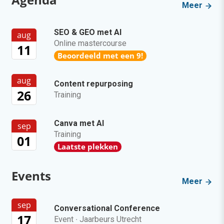
Meer
SEO & GEO met AI
aug
Online mastercourse
11
Beoordeeld met een 9!
aug
Content repurposing
26
Training
Canva met AI
sep
Training
01
Laatste plekken
Events
Meer
sep
Conversational Conference
17
Event
·
Jaarbeurs Utrecht