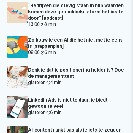
“Bedrijven die stevig staan in hun waarden
komen deze geopolitieke storm het beste
door” [podcast]
13:00
·
3 min
·
Zo bouw je een AI die het niet met je eens
is [stappenplan]
08:00
·
6 min
·
Denk je dat je positionering helder is? Doe
de managementtest
gisteren
·
4 min
·
LinkedIn Ads is niet te duur, je biedt
gewoon te veel
gisteren
·
6 min
·
AI-content rankt pas als je iets te zeggen