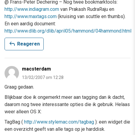
@ Frans-Peter Dechering – Nog twee bookmarktools:
http://www.indiagram.com
van Prakash RudraRaju en
http://www.maxtags.com
(kruising van scuttle en thumbs).
En een aardig document:
http://www.dlib.org/dlib/april05/hammond/04hammond.html
reply
Reageren
macsterdam
13/02/2007 om 12:28
Graag gedaan.
Blijkbaar doe ik ongemerkt meer aan tagging dan ik dacht,
daarom nog twee interessante opties die ik gebruik. Helaas
weer alleen OS X:
TagBag (
http://www.stylemac.com/tagbag
): een widget die
een overzicht geeft van alle tags op je harddisk.