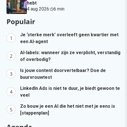
hebt
4 aug 2026
·
6 min
·
Populair
Je ‘sterke merk’ overleeft geen kwartier met
een AI-agent
AI-labels: wanneer zijn ze verplicht, verstandig
of overbodig?
Is jouw content doorvertelbaar? Doe de
buurvrouwtest
LinkedIn Ads is niet te duur, je biedt gewoon te
veel
Zo bouw je een AI die het niet met je eens is
[stappenplan]
Agenda