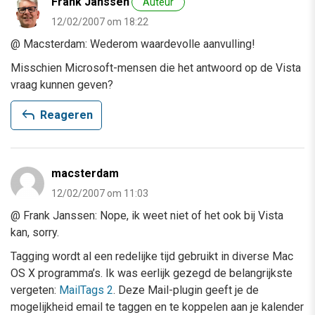
Frank Janssen
Auteur
12/02/2007 om 18:22
@ Macsterdam: Wederom waardevolle aanvulling!
Misschien Microsoft-mensen die het antwoord op de Vista
vraag kunnen geven?
reply
Reageren
macsterdam
12/02/2007 om 11:03
@ Frank Janssen: Nope, ik weet niet of het ook bij Vista
kan, sorry.
Tagging wordt al een redelijke tijd gebruikt in diverse Mac
OS X programma’s. Ik was eerlijk gezegd de belangrijkste
vergeten:
MailTags 2
. Deze Mail-plugin geeft je de
mogelijkheid email te taggen en te koppelen aan je kalender