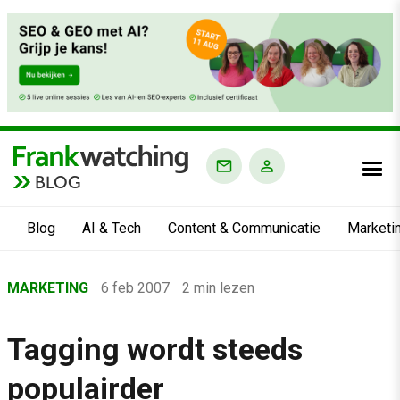
BLOG
Blog
AI & Tech
Content & Communicatie
Marketi
Home
MARKETING
6 feb 2007
2 min lezen
›
Blog
Tagging wordt steeds
›
populairder
Marketing