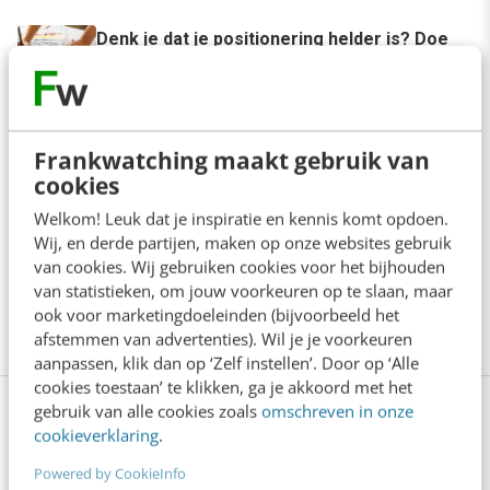
Denk je dat je positionering helder is? Doe
de managementtest
4 min
·
Richard Poolman
Je ‘sterke merk’ overleeft geen kwartier
Frankwatching maakt gebruik van
met een AI-agent
cookies
5 min
·
Edwin Vlems
Welkom! Leuk dat je inspiratie en kennis komt opdoen.
Wij, en derde partijen, maken op onze websites gebruik
Offline is terug: waarom fysieke
van cookies. Wij gebruiken cookies voor het bijhouden
merkbeleving je nieuwe groeimotor is
van statistieken, om jouw voorkeuren op te slaan, maar
8 min
·
Kristel Shannon Klaassen
ook voor marketingdoeleinden (bijvoorbeeld het
afstemmen van advertenties). Wil je je voorkeuren
aanpassen, klik dan op ‘Zelf instellen’. Door op ‘Alle
cookies toestaan’ te klikken, ga je akkoord met het
gebruik van alle cookies zoals
omschreven in onze
Bekijk deze topics of volg ze via een
cookieverklaring
.
NieuwsAlert
Powered by CookieInfo