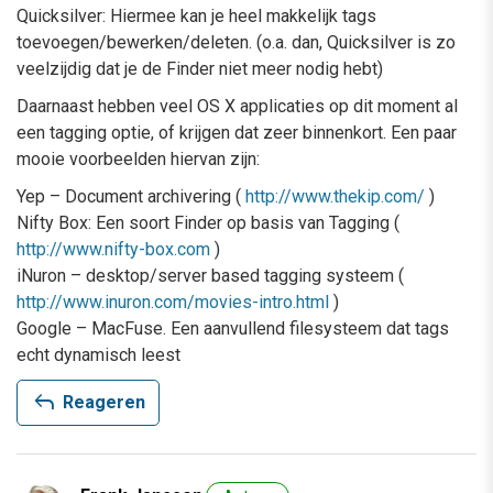
Quicksilver: Hiermee kan je heel makkelijk tags
toevoegen/bewerken/deleten. (o.a. dan, Quicksilver is zo
veelzijdig dat je de Finder niet meer nodig hebt)
Daarnaast hebben veel OS X applicaties op dit moment al
een tagging optie, of krijgen dat zeer binnenkort. Een paar
mooie voorbeelden hiervan zijn:
Yep – Document archivering (
http://www.thekip.com/
)
Nifty Box: Een soort Finder op basis van Tagging (
http://www.nifty-box.com
)
iNuron – desktop/server based tagging systeem (
http://www.inuron.com/movies-intro.html
)
Google – MacFuse. Een aanvullend filesysteem dat tags
echt dynamisch leest
reply
Reageren