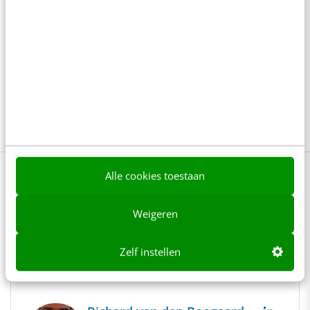
Content
Conversie
Customer experience
iTV
Kanalen
PS3
Publishing
TV
Wii
Xbox
Xbox360
Alle cookies toestaan
Lees 8 reacties
Delen
Weigeren
Zelf instellen
Over de auteur