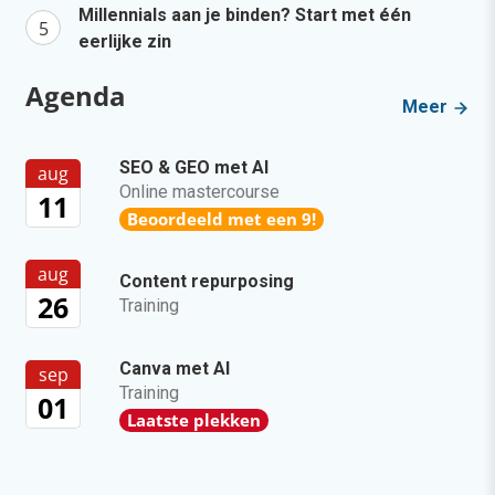
Millennials aan je binden? Start met één
eerlijke zin
Agenda
Meer
SEO & GEO met AI
aug
Online mastercourse
11
Beoordeeld met een 9!
aug
Content repurposing
26
Training
Canva met AI
sep
Training
01
Laatste plekken