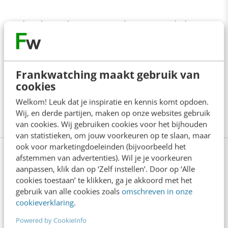
Richard van den Boogaard
is expert als het gaat
om de combinatie omroep en interactie. Hij
houdt zich bezig met (interactieve) video via
Frankwatching maakt gebruik van
branded channels en was betrokken bij content
cookies
sharing-projecten voor
Rabobank
op
YouTube
,
Welkom! Leuk dat je inspiratie en kennis komt opdoen.
Hyves
en Brabants Dagblad.
Wij, en derde partijen, maken op onze websites gebruik
van cookies. Wij gebruiken cookies voor het bijhouden
van statistieken, om jouw voorkeuren op te slaan, maar
ook voor marketingdoeleinden (bijvoorbeeld het
afstemmen van advertenties). Wil je je voorkeuren
Hoe maak je swingende unieke
aanpassen, klik dan op ‘Zelf instellen’. Door op ‘Alle
content?
cookies toestaan’ te klikken, ga je akkoord met het
gebruik van alle cookies zoals
omschreven in onze
cookieverklaring
.
Om als organisatie je doelgroep online te overtuigen
Powered by CookieInfo
moet je met een verhaal komen dat raakt, vermaakt