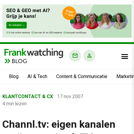
BLOG
Blog
AI & Tech
Content & Communicatie
Marketi
Home
KLANTCONTACT & CX
17 nov 2007
›
4 min lezen
Blog
›
Channl.tv: eigen kanalen
Klantcontact & CX