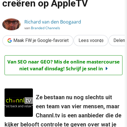
creëren op AppleTV
›
Channl.tv: eigen kanalen creëren op AppleTV
Richard van den Boogaard
van
Branded Channels
Maak FW je Google-favoriet
Lees voor
Delen
Van SEO naar GEO? Mis de online mastercourse
niet vanaf dinsdag! Schrijf je snel in
Ze bestaan nu nog slechts uit
een team van vier mensen, maar
Channl.tv is een aanbieder die de
kijker belooft controle te geven over wat je