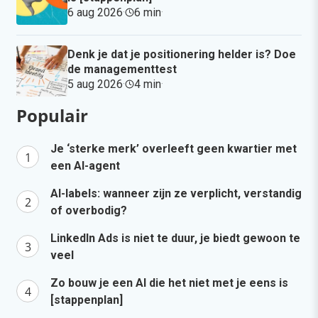
6 aug 2026
·
6 min
·
Denk je dat je positionering helder is? Doe
de managementtest
5 aug 2026
·
4 min
·
Populair
Je ‘sterke merk’ overleeft geen kwartier met
een AI-agent
AI-labels: wanneer zijn ze verplicht, verstandig
of overbodig?
LinkedIn Ads is niet te duur, je biedt gewoon te
veel
Zo bouw je een AI die het niet met je eens is
[stappenplan]