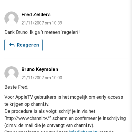
Fred Zelders
21/11/2007 om 10:39
Dank Bruno. Ik ga ’t meteen ‘regelen’!
reply
Reageren
Bruno Keymolen
21/11/2007 om 10:00
Beste Fred,
Voor AppleTV gebruikers is het mogelijk om early-access
te krijgen op channl.tv.
De procedure is als volgt: schrijf je in via het
“http://www.channl.tv/” scherm en confirmeer je inschrijving
(d.m.v. de mail die je ontvangt van channl.tv).