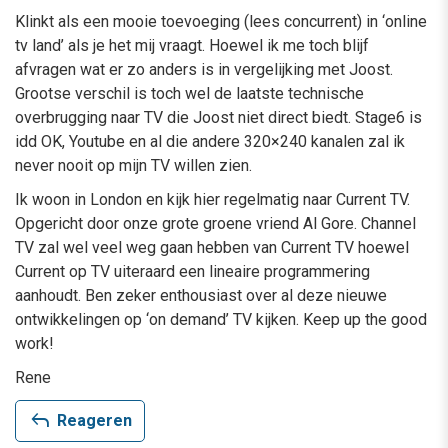
Klinkt als een mooie toevoeging (lees concurrent) in ‘online
tv land’ als je het mij vraagt. Hoewel ik me toch blijf
afvragen wat er zo anders is in vergelijking met Joost.
Grootse verschil is toch wel de laatste technische
overbrugging naar TV die Joost niet direct biedt. Stage6 is
idd OK, Youtube en al die andere 320×240 kanalen zal ik
never nooit op mijn TV willen zien.
Ik woon in London en kijk hier regelmatig naar Current TV.
Opgericht door onze grote groene vriend Al Gore. Channel
TV zal wel veel weg gaan hebben van Current TV hoewel
Current op TV uiteraard een lineaire programmering
aanhoudt. Ben zeker enthousiast over al deze nieuwe
ontwikkelingen op ‘on demand’ TV kijken. Keep up the good
work!
Rene
reply
Reageren