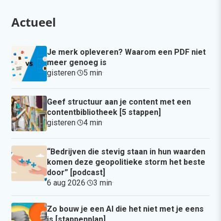
Actueel
Je merk opleveren? Waarom een PDF niet
meer genoeg is
gisteren
·
5 min
·
Geef structuur aan je content met een
contentbibliotheek [5 stappen]
gisteren
·
4 min
·
“Bedrijven die stevig staan in hun waarden
komen deze geopolitieke storm het beste
door” [podcast]
6 aug 2026
·
3 min
·
Zo bouw je een AI die het niet met je eens
is [stappenplan]