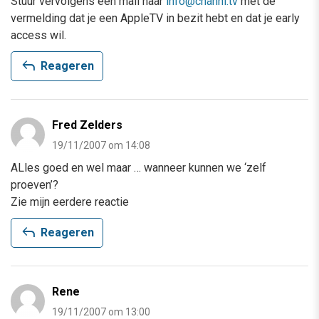
Stuur vervolgens een mail naar
info@channl.tv
met de
vermelding dat je een AppleTV in bezit hebt en dat je early
access wil.
reply
Reageren
Fred Zelders
19/11/2007 om 14:08
ALles goed en wel maar … wanneer kunnen we ‘zelf
proeven’?
Zie mijn eerdere reactie
reply
Reageren
Rene
19/11/2007 om 13:00