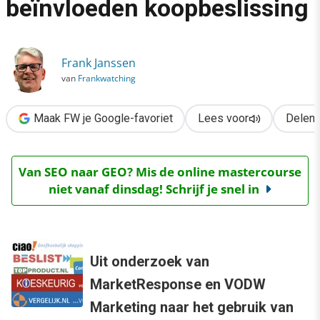
beïnvloeden koopbeslissing
›
Web 2.0: Vergelijkingssites beïnvloeden koopbeslissing
Frank Janssen
van
Frankwatching
Maak FW je Google-favoriet
Lees voor
Delen
Van SEO naar GEO? Mis de online mastercourse
niet vanaf dinsdag! Schrijf je snel in
Uit onderzoek van
MarketResponse en VODW
Marketing naar het gebruik van