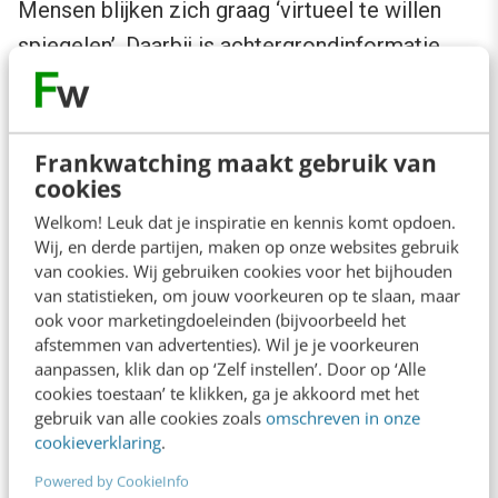
Mensen blijken zich graag ‘virtueel te willen
spiegelen’. Daarbij is achtergrondinformatie
over de afzender belangrijk. Ook wil men
kunnen zien hoeveel beoordelingen er zijn
gegeven. Een mooi voorbeeld hiervan geeft
Frankwatching maakt gebruik van
cookies
Booking.com
(online hotel reserveringen).
Welkom! Leuk dat je inspiratie en kennis komt opdoen.
Wij, en derde partijen, maken op onze websites gebruik
van cookies. Wij gebruiken cookies voor het bijhouden
van statistieken, om jouw voorkeuren op te slaan, maar
ook voor marketingdoeleinden (bijvoorbeeld het
afstemmen van advertenties). Wil je je voorkeuren
aanpassen, klik dan op ‘Zelf instellen’. Door op ‘Alle
cookies toestaan’ te klikken, ga je akkoord met het
gebruik van alle cookies zoals
omschreven in onze
cookieverklaring
.
Powered by CookieInfo