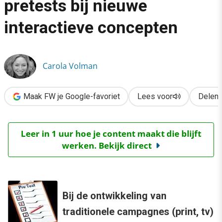
pretests bij nieuwe
›
interactieve concepten
Alternatief voor traditionele pretests bij nieuwe interactieve c
Carola Volman
Maak FW je Google-favoriet
Lees voor
Delen
Leer in 1 uur hoe je content maakt die blijft
werken. Bekijk direct
Bij de ontwikkeling van
traditionele campagnes (print, tv)