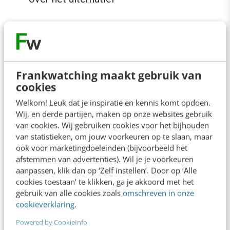
Alternatief 3. Online expertise panel
met leden van de doelgroep
Frankwatching maakt gebruik van
Vervolgens kun
cookies
je gericht
Welkom! Leuk dat je inspiratie en kennis komt opdoen.
aanpassingen
Wij, en derde partijen, maken op onze websites gebruik
van cookies. Wij gebruiken cookies voor het bijhouden
maken in de
van statistieken, om jouw voorkeuren op te slaan, maar
doelgroep die je
ook voor marketingdoeleinden (bijvoorbeeld het
afstemmen van advertenties). Wil je je voorkeuren
selecteert voor
aanpassen, klik dan op ‘Zelf instellen’. Door op ‘Alle
het onderzoek en daarmee een test uitvoeren
cookies toestaan’ te klikken, ga je akkoord met het
onder personen die het concept zeker zullen
gebruik van alle cookies zoals
omschreven in onze
cookieverklaring
.
begrijpen, zelfs zonder dat het clickable is of
Powered by CookieInfo
er al een alternatief is besproken. Er zijn panels