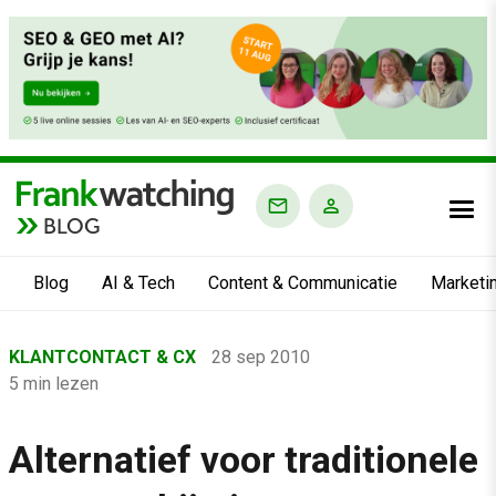
BLOG
Blog
AI & Tech
Content & Communicatie
Marketi
Home
KLANTCONTACT & CX
28 sep 2010
›
5 min lezen
Blog
›
Alternatief voor traditionele
Klantcontact & CX