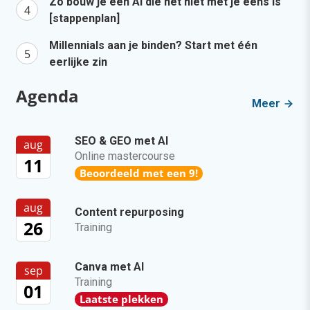
Zo bouw je een AI die het niet met je eens is
[stappenplan]
Millennials aan je binden? Start met één
eerlijke zin
Agenda
Meer
SEO & GEO met AI
aug
Online mastercourse
11
Beoordeeld met een 9!
aug
Content repurposing
26
Training
Canva met AI
sep
Training
01
Laatste plekken