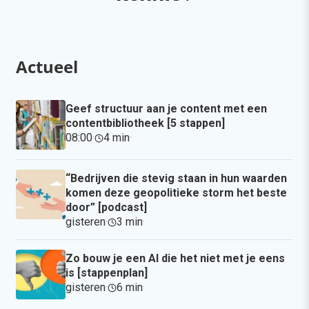
Actueel
Geef structuur aan je content met een
contentbibliotheek [5 stappen]
08:00
·
4 min
·
“Bedrijven die stevig staan in hun waarden
komen deze geopolitieke storm het beste
door” [podcast]
gisteren
·
3 min
·
Zo bouw je een AI die het niet met je eens
is [stappenplan]
gisteren
·
6 min
·