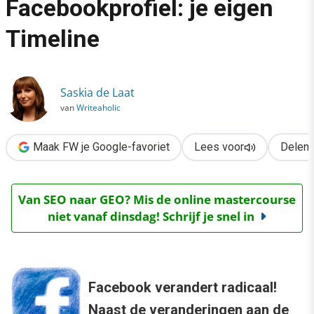
Facebookprofiel: je eigen
›
Timeline
Het nieuwe Facebookprofiel: je eigen Timeline
Saskia de Laat
van
Writeaholic
Maak FW je Google-favoriet
Lees voor
Delen
Van SEO naar GEO? Mis de online mastercourse
niet vanaf dinsdag! Schrijf je snel in
Facebook verandert radicaal!
Naast de veranderingen aan de