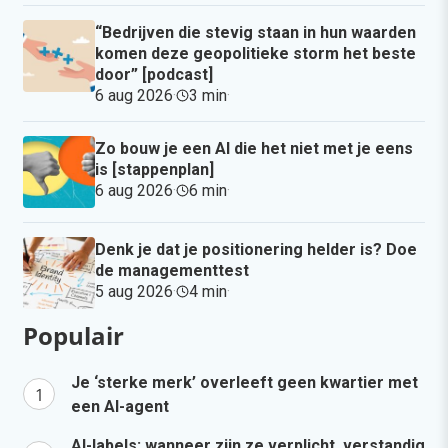
“Bedrijven die stevig staan in hun waarden
komen deze geopolitieke storm het beste
door” [podcast]
6 aug 2026
·
3 min
·
Zo bouw je een AI die het niet met je eens
is [stappenplan]
6 aug 2026
·
6 min
·
Denk je dat je positionering helder is? Doe
de managementtest
5 aug 2026
·
4 min
·
Populair
Je ‘sterke merk’ overleeft geen kwartier met
een AI-agent
AI-labels: wanneer zijn ze verplicht, verstandig