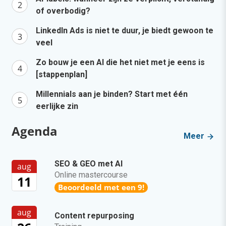
of overbodig?
LinkedIn Ads is niet te duur, je biedt gewoon te
veel
Zo bouw je een AI die het niet met je eens is
[stappenplan]
Millennials aan je binden? Start met één
eerlijke zin
Agenda
Meer
SEO & GEO met AI
aug
Online mastercourse
11
Beoordeeld met een 9!
aug
Content repurposing