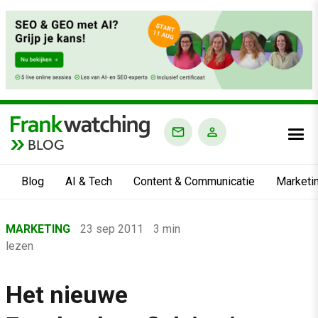
BLOG
Blog
AI & Tech
Content & Communicatie
Marketi
Home
MARKETING
23 sep 2011
3 min
›
lezen
Blog
›
Het nieuwe
Marketing