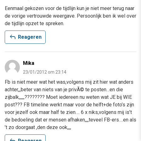
Eenmaal gekozen voor de tijdlijn kun je niet meer terug naar
de vorige vertrouwde weergave. Persoonlijk ben ik wel over
de tijdlijn opzet te spreken.
reply
Reageren
Mika
23/01/2012 om 23:14
Fb is niet meer wat het was,volgens mij zit hier wat anders
achter,,,beter van niets van je privÃ© te posten…en die
zijbalk,,,,,,???????? Moet iedereen nu weten wat JE bij WIE
post??? FB timeline werkt maar voor de helft+de foto’s zijn
voor jezelf ook maar half te zien…. 6 x niks,volgens mij is’t
de bedoeling dat er mensen afhaken,,,,teveel FB-ers….en als
’t zo doorgaat ,den deze ook,,,,
reply
Reageren