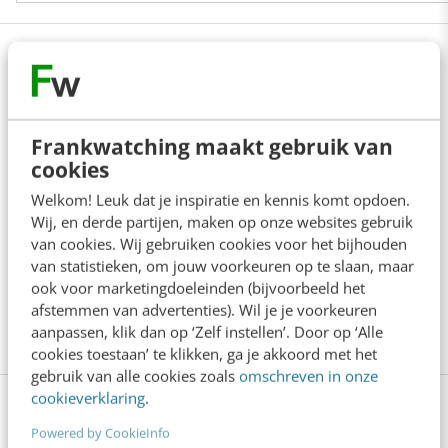
Neem je strategie onder de loep
Wil jij leren om nóg meer uit social media marketing
Frankwatching maakt gebruik van
(en advertising) te halen? Dan is onze 6-daagse
cookies
opleiding Social media een aanrader. Leer alles over
Welkom! Leuk dat je inspiratie en kennis komt opdoen.
Wij, en derde partijen, maken op onze websites gebruik
de belangrijkste kanalen, ga aan de slag met het
van cookies. Wij gebruiken cookies voor het bijhouden
herdefiniëren van KPI's en ga aan de slag met het
van statistieken, om jouw voorkeuren op te slaan, maar
ook voor marketingdoeleinden (bijvoorbeeld het
optimaliseren van je strategie. Benieuwd of het iets
afstemmen van advertenties). Wil je je voorkeuren
voor je is?
Bekijk hier
aanpassen, klik dan op ‘Zelf instellen’. Door op ‘Alle
cookies toestaan’ te klikken, ga je akkoord met het
gebruik van alle cookies zoals
omschreven in onze
cookieverklaring
.
Powered by CookieInfo