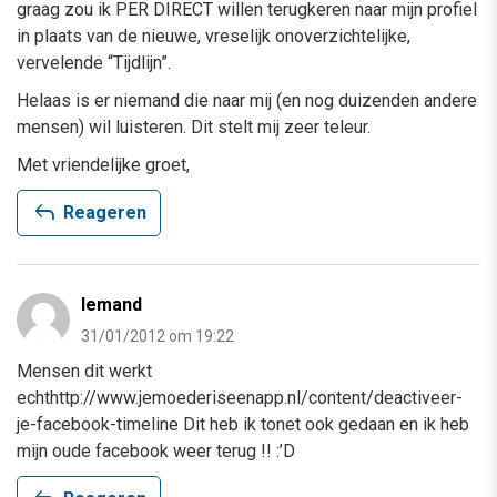
graag zou ik PER DIRECT willen terugkeren naar mijn profiel
in plaats van de nieuwe, vreselijk onoverzichtelijke,
vervelende “Tijdlijn”.
Helaas is er niemand die naar mij (en nog duizenden andere
mensen) wil luisteren. Dit stelt mij zeer teleur.
Met vriendelijke groet,
reply
Reageren
Iemand
31/01/2012 om 19:22
Mensen dit werkt
echthttp://www.jemoederiseenapp.nl/content/deactiveer-
je-facebook-timeline Dit heb ik tonet ook gedaan en ik heb
mijn oude facebook weer terug !! :’D