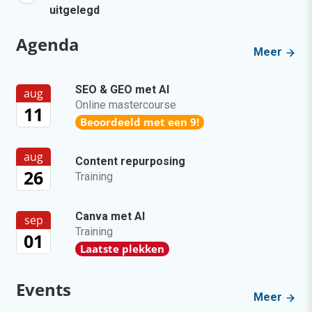
uitgelegd
Agenda
Meer
SEO & GEO met AI
aug
Online mastercourse
11
Beoordeeld met een 9!
aug
Content repurposing
26
Training
Canva met AI
sep
Training
01
Laatste plekken
Events
Meer