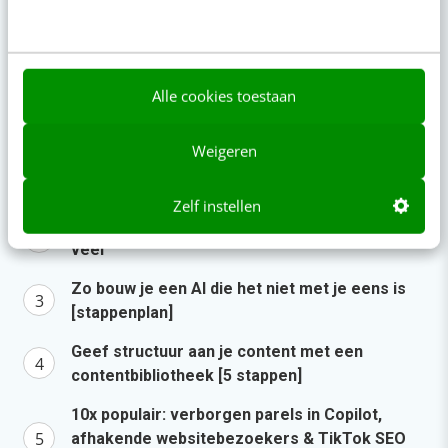
Geef structuur aan je content met een
contentbibliotheek [5 stappen]
7 aug 2026
·
4 min
·
Alle cookies toestaan
Populair
Weigeren
AI-labels: wanneer zijn ze verplicht, verstandig
of overbodig?
Zelf instellen
LinkedIn Ads is niet te duur, je biedt gewoon te
veel
Zo bouw je een AI die het niet met je eens is
[stappenplan]
Geef structuur aan je content met een
contentbibliotheek [5 stappen]
10x populair: verborgen parels in Copilot,
afhakende websitebezoekers & TikTok SEO