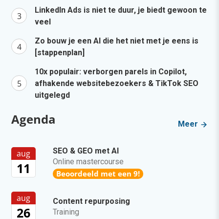
LinkedIn Ads is niet te duur, je biedt gewoon te
veel
Zo bouw je een AI die het niet met je eens is
[stappenplan]
10x populair: verborgen parels in Copilot,
afhakende websitebezoekers & TikTok SEO
uitgelegd
Agenda
Meer
SEO & GEO met AI
aug
Online mastercourse
11
Beoordeeld met een 9!
aug
Content repurposing
26
Training