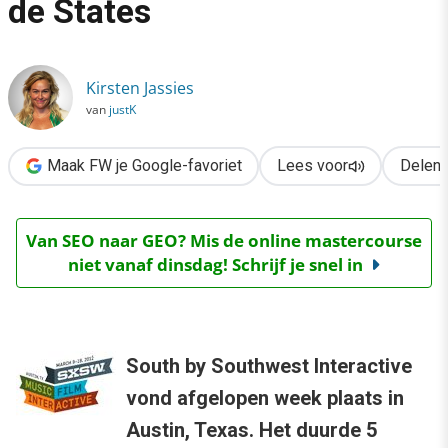
de States
›
5 nieuwe media trends uit de States
Kirsten Jassies
van
justK
Maak FW je Google-favoriet
Lees voor
Delen
Van SEO naar GEO? Mis de online mastercourse
niet vanaf dinsdag! Schrijf je snel in
South by Southwest Interactive
vond afgelopen week plaats in
Austin, Texas. Het duurde 5