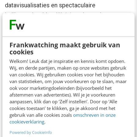
datavisualisaties en spectaculaire
helikopterbeelden. Weinig echt tastbaars over
dit onderwerp, je kunt hier
meer over big data
lezen.
Frankwatching maakt gebruik van
cookies
5. Techstuff
Welkom! Leuk dat je inspiratie en kennis komt opdoen.
Wij, en derde partijen, maken op onze websites gebruik
Ik
van cookies. Wij gebruiken cookies voor het bijhouden
van statistieken, om jouw voorkeuren op te slaan, maar
begrijp
ook voor marketingdoeleinden (bijvoorbeeld het
niet zo
afstemmen van advertenties). Wil je je voorkeuren
heel veel
aanpassen, klik dan op ‘Zelf instellen’. Door op ‘Alle
cookies toestaan’ te klikken, ga je akkoord met het
van
gebruik van alle cookies zoals
omschreven in onze
singulari
cookieverklaring
.
ty
, en
Powered by CookieInfo
Mind-controlled skateboard