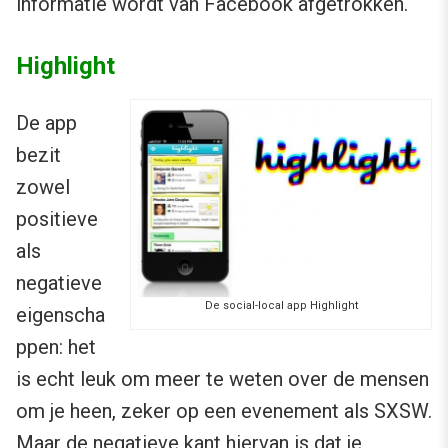
informatie wordt van Facebook afgetrokken.
Highlight
De app
bezit
zowel
positieve
als
negatieve
De social-local app Highlight
eigenscha
ppen: het
is echt leuk om meer te weten over de mensen
om je heen, zeker op een evenement als SXSW.
Maar de negatieve kant hiervan is dat je