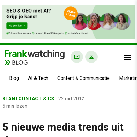
BLOG
Blog
AI & Tech
Content & Communicatie
Marketi
Home
KLANTCONTACT & CX
22 mrt 2012
›
5 min lezen
Blog
›
5 nieuwe media trends uit
Klantcontact & CX