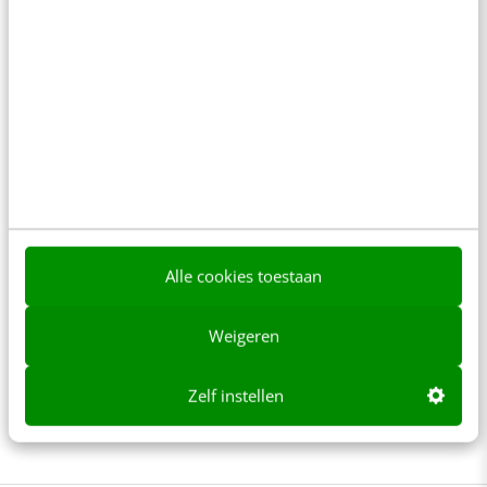
Het waren inspannende dagen, daar in Austin
Texas. Sommige sessies vallen tegen, omdat je
erachter komt dat je al best veel weet als je de
internationale blogs volgt. Maar toch is het
goed om daar te zijn, je ontmoet veel mensen
in de business en het napraten over de sessies
en de ontwikkelingen helpt je een eigen visie te
Alle cookies toestaan
ontwikkelen. Een ding is zeker volgens de
sprekers en aanwezigen op SXSW: het zijn
Weigeren
spannende tijden waarin we nu leven. Er
verandert veel, en het gaat snel. Volgend jaar
Zelf instellen
weer!