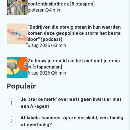
contentbibliotheek [5 stappen]
gisteren
·
4 min
·
“Bedrijven die stevig staan in hun waarden
komen deze geopolitieke storm het beste
door” [podcast]
6 aug 2026
·
3 min
·
Zo bouw je een AI die het niet met je eens
is [stappenplan]
6 aug 2026
·
6 min
·
Populair
Je ‘sterke merk’ overleeft geen kwartier met
een AI-agent
AI-labels: wanneer zijn ze verplicht, verstandig
of overbodig?