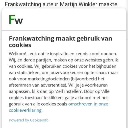
Frankwatching auteur Martijn Winkler maakte
over enkele opvallende Nederlandse Tumblr
gebruikers.
Frankwatching maakt gebruik van
cookies
Aan de slag met content? Volg een
Welkom! Leuk dat je inspiratie en kennis komt opdoen.
Wij, en derde partijen, maken op onze websites gebruik
training van Frankwatching
van cookies. Wij gebruiken cookies voor het bijhouden
van statistieken, om jouw voorkeuren op te slaan, maar
Hoe staat het met jouw contentstrategie? Wil jij aan
ook voor marketingdoeleinden (bijvoorbeeld het
afstemmen van advertenties). Wil je je voorkeuren
de slag met nieuwe vormen van content? Volg een
aanpassen, klik dan op ‘Zelf instellen’. Door op ‘Alle
cookies toestaan’ te klikken, ga je akkoord met het
van onze content-trainingen en leer in 1 of 2 dagen
gebruik van alle cookies zoals
omschreven in onze
bijvoorbeeld alles over het opzetten van
cookieverklaring
.
Instagramcampagnes, het maken van inspirerende
Powered by CookieInfo
video's, het schrijven van blogs of het belang van