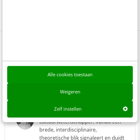
TEDxAmsterdam
TEDxAmsterdamLive
TEDxGlobal
Tumblr
Visual storytelling
Lees 3 reacties
Delen
Alle cookies toestaan
Over de auteur
Weigeren
Sanne van der Beek
Zelf instellen
Sanne van der Beek is
cultuurwetenschapper. Vanuit een
brede, interdisciplinaire,
theoretische blik signaleert en duidt