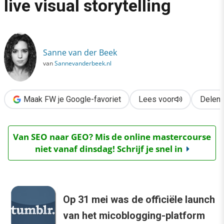
live visual storytelling
Communicatie
›
Tumblr voor
Sanne van der Beek
prikkelende
van
Sannevanderbeek.nl
live visual
storytelling
Maak FW je Google-favoriet
Lees voor
Delen
Van SEO naar GEO? Mis de online mastercourse
niet vanaf dinsdag! Schrijf je snel in
Op 31 mei was de officiële launch
van het micoblogging-platform