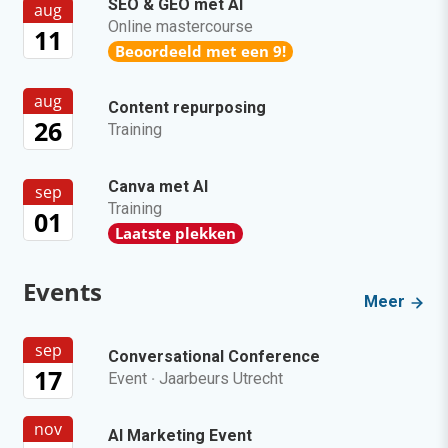
SEO & GEO met AI
aug
Online mastercourse
11
Beoordeeld met een 9!
aug
Content repurposing
26
Training
Canva met AI
sep
Training
01
Laatste plekken
Events
Meer
sep
Conversational Conference
17
Event
·
Jaarbeurs Utrecht
nov
AI Marketing Event