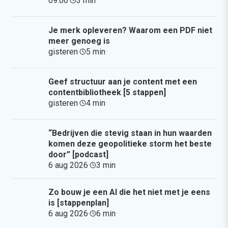
09:00
·
3 min
·
Je merk opleveren? Waarom een PDF niet
meer genoeg is
gisteren
·
5 min
·
Geef structuur aan je content met een
contentbibliotheek [5 stappen]
gisteren
·
4 min
·
“Bedrijven die stevig staan in hun waarden
komen deze geopolitieke storm het beste
door” [podcast]
6 aug 2026
·
3 min
·
Zo bouw je een AI die het niet met je eens
is [stappenplan]
6 aug 2026
·
6 min
·