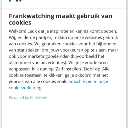
Bekijk deze topics of volg ze via een
Frankwatching maakt gebruik van
NieuwsAlert
cookies
Welkom! Leuk dat je inspiratie en kennis komt opdoen.
Content
Conversatie
Wij, en derde partijen, maken op onze websites gebruik
van cookies. Wij gebruiken cookies voor het bijhouden
Facebook
Google+
Hashtags
van statistieken, om jouw voorkeuren op te slaan, maar
ook voor marketingdoeleinden (bijvoorbeeld het
afstemmen van advertenties). Wil je je voorkeuren
Infographic Day
Infographics
aanpassen, klik dan op ‘Zelf instellen’. Door op ‘Alle
cookies toestaan’ te klikken, ga je akkoord met het
Instagram
LinkedIn
gebruik van alle cookies zoals
omschreven in onze
cookieverklaring
.
Online bereik
Pinterest
Powered by CookieInfo
Social media
Social media-gebruik
X