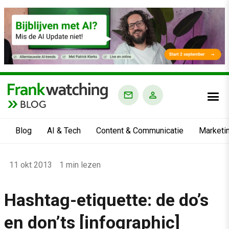
BLOG
Blog
AI & Tech
Content & Communicatie
Marketi
Home
11 okt 2013
1 min lezen
›
Blog
Hashtag-etiquette: de do’s
›
en don’ts [infographic]
Alle artikelen