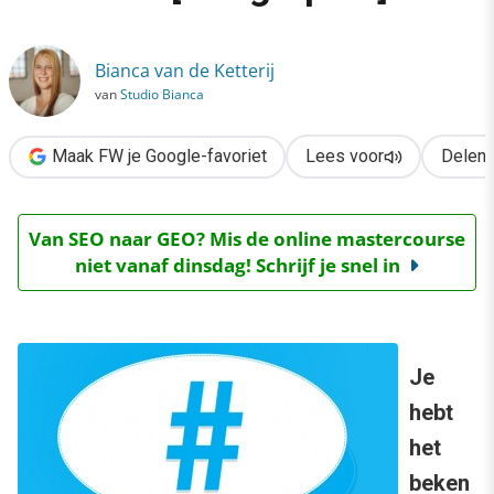
›
Hashtag-etiquette: de do’s en don’ts [infographic]
Bianca van de Ketterij
van
Studio Bianca
Maak FW je Google-favoriet
Lees voor
Delen
Van SEO naar GEO? Mis de online mastercourse
niet vanaf dinsdag! Schrijf je snel in
Je
hebt
het
beken