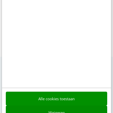
verzorgt zij sinds 2011 de serie
Infographic Day.
VIDEO SHORTS
Bekijk de korte video's
Alle cookies toestaan
00:00
00:00
Weigeren