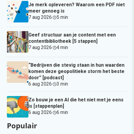
Je merk opleveren? Waarom een PDF niet
meer genoeg is
7 aug 2026
·
5 min
·
Geef structuur aan je content met een
contentbibliotheek [5 stappen]
7 aug 2026
·
4 min
·
“Bedrijven die stevig staan in hun waarden
komen deze geopolitieke storm het beste
door” [podcast]
6 aug 2026
·
3 min
·
Zo bouw je een AI die het niet met je eens
is [stappenplan]
6 aug 2026
·
6 min
·
Populair