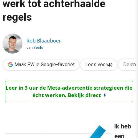
werk tot achterhaalde
›
regels
Durf jij los te laten? Van werk tot achterhaalde regels
Rob Blaauboer
van
Yenlo
Maak FW je Google-favoriet
Lees voor
Delen
Leer in 3 uur de Meta-advertentie strategieën die
écht werken. Bekijk direct
Ik heb
een