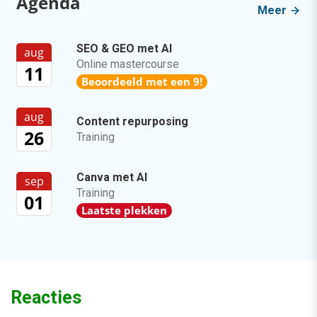
Agenda
Meer
SEO & GEO met AI
aug
Online mastercourse
11
Beoordeeld met een 9!
aug
Content repurposing
26
Training
Canva met AI
sep
Training
01
Laatste plekken
Reacties