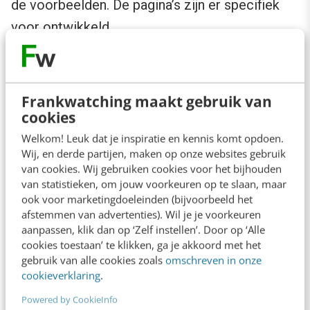
de voorbeelden. De pagina’s zijn er specifiek
voor ontwikkeld.
Indeling
Frankwatching maakt gebruik van
In het boek
cookies
kom je
Welkom! Leuk dat je inspiratie en kennis komt opdoen.
Wij, en derde partijen, maken op onze websites gebruik
zowel verhalen, als tools en voorbeelden
van cookies. Wij gebruiken cookies voor het bijhouden
tegen, 69 stuks in totaal. Op deze manier
van statistieken, om jouw voorkeuren op te slaan, maar
illustreert de auteur de vier kerngedachten.
ook voor marketingdoeleinden (bijvoorbeeld het
afstemmen van advertenties). Wil je je voorkeuren
Onder aan iedere pagina vind je een tweet die
aanpassen, klik dan op ‘Zelf instellen’. Door op ‘Alle
de boodschap nog compacter
cookies toestaan’ te klikken, ga je akkoord met het
gebruik van alle cookies zoals
omschreven in onze
weergeeft. Sowieso is dit niet het boek van de
cookieverklaring
.
pagina’s vol met letters. Nee, veel witruimte en
Powered by CookieInfo