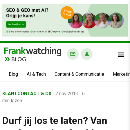
BLOG
Blog
AI & Tech
Content & Communicatie
Marketi
Home
KLANTCONTACT & CX
7 nov 2013
6
›
min lezen
Blog
›
Durf jij los te laten? Van
Klantcontact & CX