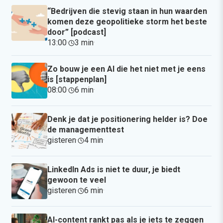
“Bedrijven die stevig staan in hun waarden
komen deze geopolitieke storm het beste
door” [podcast]
13:00
·
3 min
·
Zo bouw je een AI die het niet met je eens
is [stappenplan]
08:00
·
6 min
·
Denk je dat je positionering helder is? Doe
de managementtest
gisteren
·
4 min
·
LinkedIn Ads is niet te duur, je biedt
gewoon te veel
gisteren
·
6 min
·
AI-content rankt pas als je iets te zeggen