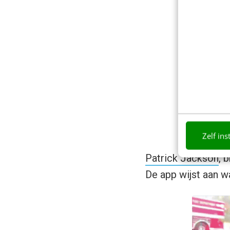
Zelf ins
Patrick Jackson
, 
De app wijst aan w