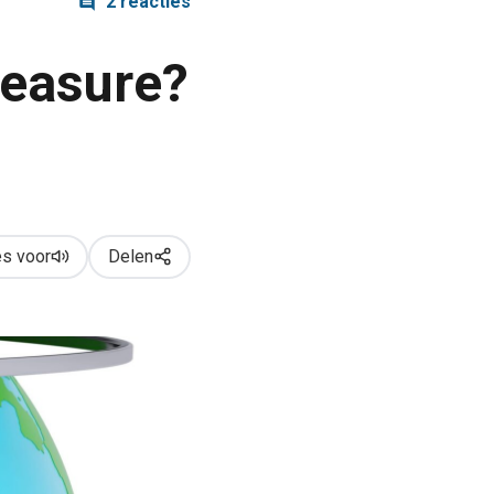
2 reacties
leasure?
s voor
Delen