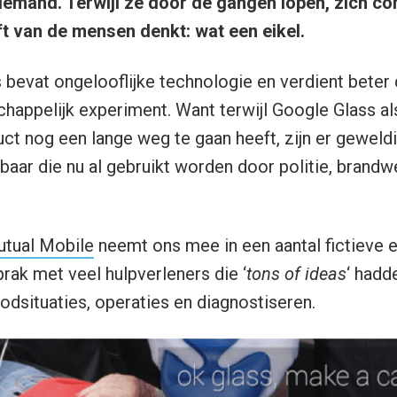
iemand. Terwijl ze door de gangen lopen, zich co
lft van de mensen denkt: wat een eikel.
bevat ongelooflijke technologie en verdient beter d
happelijk experiment. Want terwijl Google Glass al
 nog een lange weg te gaan heeft, zijn er geweld
aar die nu al gebruikt worden door politie, brandwe
tual Mobile
neemt ons mee in een aantal fictieve 
rak met veel hulpverleners die ‘
tons of ideas
‘ hadd
odsituaties, operaties en diagnostiseren.