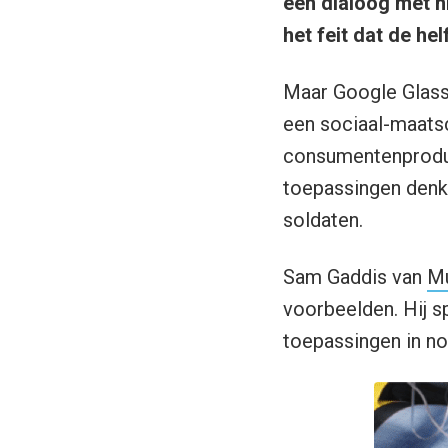
een dialoog met n
het feit dat de he
Maar Google Glass 
een sociaal-maatsc
consumentenproduct
toepassingen denkb
soldaten.
Sam Gaddis van
Mu
voorbeelden. Hij sp
toepassingen in no