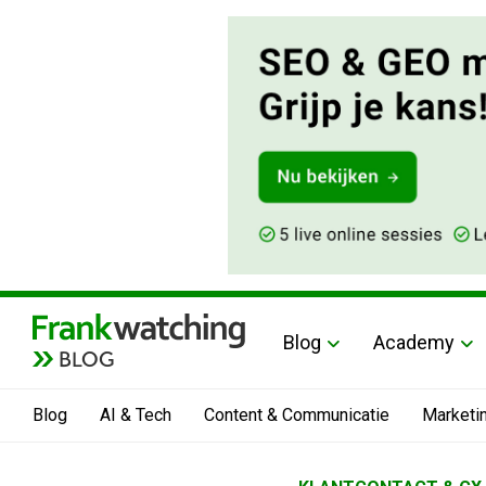
Blog
Academy
BLOG
Blog
AI & Tech
Content & Communicatie
Marketi
Home