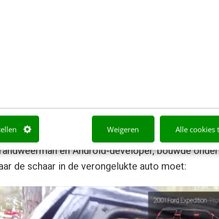
tellen
Weigeren
Alle cookies 
brandweerman en Android-developer, bouwde onders
aar de schaar in de verongelukte auto moet: