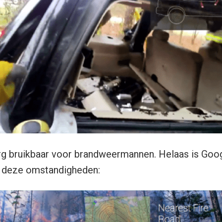
rg bruikbaar voor brandweermannen. Helaas is Goog
n deze omstandigheden: