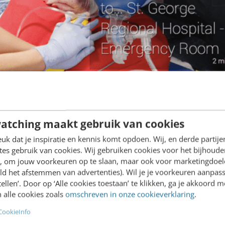
atching maakt gebruik van cookies
k dat je inspiratie en kennis komt opdoen. Wij, en derde partij
es gebruik van cookies. Wij gebruiken cookies voor het bijhoude
 weinig sexy, maar wel erg bruikbaar. Hier haalt e
en, om jouw voorkeuren op te slaan, maar ook voor marketingdoe
l – gegevens op over een apparaat:
ld het afstemmen van advertenties). Wil je je voorkeuren aanpass
stellen’. Door op ‘Alle cookies toestaan’ te klikken, ga je akkoord m
 alle cookies zoals
omschreven in onze cookieverklaring
.
CookieInfo