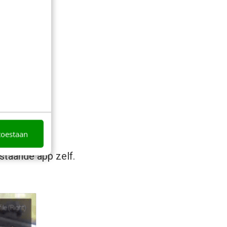
toestaan
taande app zelf.