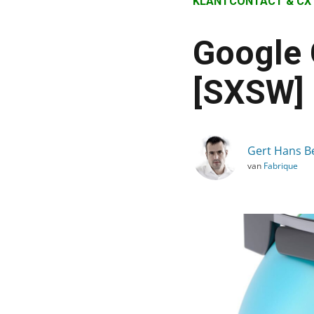
KLANTCONTACT & CX
›
Blog
Google 
›
Klantcontact & CX
[SXSW]
›
Google Glass: business 
Gert Hans B
van
Fabrique