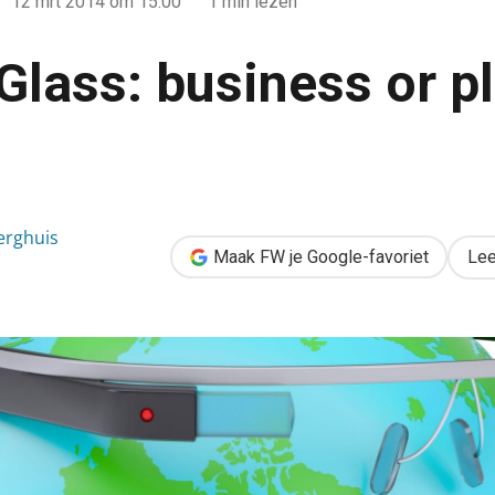
12 mrt 2014
om 15:00
1 min lezen
Glass: business or p
or pleasure? [SXSW]
erghuis
Maak FW je Google-favoriet
Lee