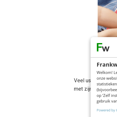
Frankw
Welkom! Leu
onze websit
Veel usecases zijn
statistiek
met zijn handen vo
(bijvoorbee
op ‘Zelf in
gebruik van
Powered by 