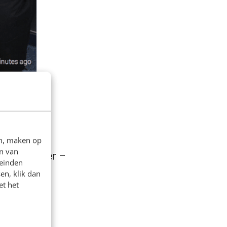
en, maken op
n van
en medewerker –
leinden
en, klik dan
et het