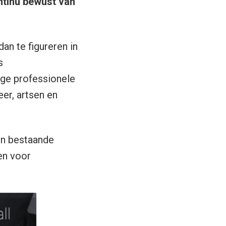
ntinu bewust van
an te figureren in
s
ige professionele
er, artsen en
en bestaande
en voor