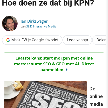
Hoe doen ze dat bij KPN?
›
Online media en search. Hoe doen ze dat bij KPN?
Jan Dirkzwager
van
S&D Interactive Media
Maak FW je Google-favoriet
Lees voor
Delen
Laatste kans: start morgen met online
mastercourse SEO & GEO met AI. Direct
aanmelden
De
online
media