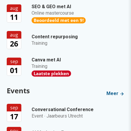
SEO & GEO met AI
aug
Online mastercourse
11
Beoordeeld met een 9!
aug
Content repurposing
26
Training
Canva met AI
sep
Training
01
Laatste plekken
Events
Meer
sep
Conversational Conference
17
Event
·
Jaarbeurs Utrecht
nov