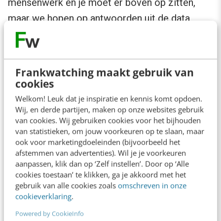
mensenwerk en je moet er boven op zitten,
maar we hopen op antwoorden uit de data
waarmee we biedingen beter kunnen
optimaliseren en afstemmen, gebaseerd op de
werkelijke bijdrage aan het resultaat, in plaats
Frankwatching maakt gebruik van
van de standaard last-click tracking.”
cookies
Welkom! Leuk dat je inspiratie en kennis komt opdoen.
Wij, en derde partijen, maken op onze websites gebruik
Uitdagingen 2014
van cookies. Wij gebruiken cookies voor het bijhouden
van statistieken, om jouw voorkeuren op te slaan, maar
Data-analyse gaat steeds verder. De eigen
ook voor marketingdoeleinden (bijvoorbeeld het
afstemmen van advertenties). Wil je je voorkeuren
websites zijn veelal oriënterend en de aankoop
aanpassen, klik dan op ‘Zelf instellen’. Door op ‘Alle
vindt nog steeds ook plaats in de winkel. KPN
cookies toestaan’ te klikken, ga je akkoord met het
gebruik van alle cookies zoals
omschreven in onze
wil daar inzicht in Multitouchpoint, Multibrand
cookieverklaring
.
en Datatracking & -analyse.
Powered by CookieInfo