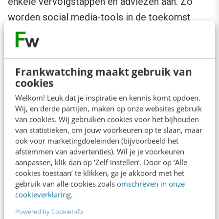
enkele vervolgstappen en adviezen aan. Zo
worden social media-tools in de toekomst
meer gebruikt om gevonden berichten
automatisch te categoriseren en direct toe te
wijzen aan de juiste persoon of afdeling. Ook
Frankwatching maakt gebruik van
blijft integratie met bestaande systemen en
cookies
software, zoals CRM, een belangrijke uitdaging.
Welkom! Leuk dat je inspiratie en kennis komt opdoen.
Wij, en derde partijen, maken op onze websites gebruik
van cookies. Wij gebruiken cookies voor het bijhouden
Zoals de MasterCard-case illustreert, is het
van statistieken, om jouw voorkeuren op te slaan, maar
verbreden van de toegang tot informatie en
ook voor marketingdoeleinden (bijvoorbeeld het
afstemmen van advertenties). Wil je je voorkeuren
inzichten een kans. Niet alleen het
aanpassen, klik dan op ‘Zelf instellen’. Door op ‘Alle
management kan worden gevoed met inzichten
cookies toestaan’ te klikken, ga je akkoord met het
gebruik van alle cookies zoals
omschreven in onze
uit social data, ook afdelingen als
cookieverklaring
.
productontwikkeling en customer service zien
Powered by CookieInfo
dit als waardevolle informatie. Een verbreding