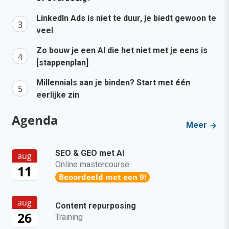
LinkedIn Ads is niet te duur, je biedt gewoon te
veel
Zo bouw je een AI die het niet met je eens is
[stappenplan]
Millennials aan je binden? Start met één
eerlijke zin
Agenda
Meer
SEO & GEO met AI
aug
Online mastercourse
11
Beoordeeld met een 9!
aug
Content repurposing
26
Training