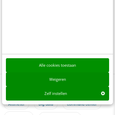
meer genoeg is
5 min
·
Danny Verroen
Denk je dat je positionering helder is? Doe
de managementtest
4 min
·
Richard Poolman
Je ‘sterke merk’ overleeft geen kwartier
met een AI-agent
5 min
·
Edwin Vlems
Alle cookies toestaan
Weigeren
Bekijk deze topics of volg ze via een
NieuwsAlert
Zelf instellen
Altimeter
Big data
command center