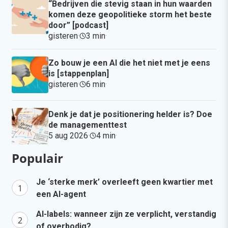
“Bedrijven die stevig staan in hun waarden
komen deze geopolitieke storm het beste
door” [podcast]
gisteren
·
3 min
·
Zo bouw je een AI die het niet met je eens
is [stappenplan]
gisteren
·
6 min
·
Denk je dat je positionering helder is? Doe
de managementtest
5 aug 2026
·
4 min
·
Populair
Je ‘sterke merk’ overleeft geen kwartier met
een AI-agent
AI-labels: wanneer zijn ze verplicht, verstandig
of overbodig?