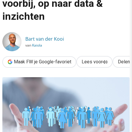
voorbij, op naar data &
›
inzichten
Social media: de strategie voorbij, op naar data & inzichten
Bart van der Kooi
van
Kaiola
Maak FW je Google-favoriet
Lees voor
Delen