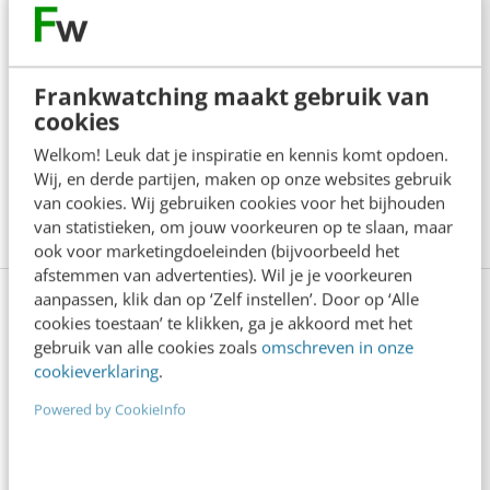
En dat terwijl Google Glass praktisch al in de
schappen ligt.
Frankwatching maakt gebruik van
cookies
Foto intro is
Lisa for I/O for Keynote
by
Welkom! Leuk dat je inspiratie en kennis komt opdoen.
Frankwatching, used under
CC BY
, cropped
Wij, en derde partijen, maken op onze websites gebruik
from original.
van cookies. Wij gebruiken cookies voor het bijhouden
van statistieken, om jouw voorkeuren op te slaan, maar
ook voor marketingdoeleinden (bijvoorbeeld het
afstemmen van advertenties). Wil je je voorkeuren
aanpassen, klik dan op ‘Zelf instellen’. Door op ‘Alle
Opleiding Social media: over
cookies toestaan’ te klikken, ga je akkoord met het
gebruik van alle cookies zoals
omschreven in onze
marketing, advertising & analytics
cookieverklaring
.
Powered by CookieInfo
Wil jij een sterke social strategie opzetten? En
nieuwe leads en klanten vinden via kanalen als
Instagram, Facebook en LinkedIn? Leer in 6 dagen de