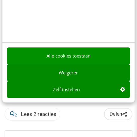
Facial recognition software
Gezichtsherkenning
Google Glass
iBeacons
Internet of Things
Smartphones
Smartwatches
Alle cookies toestaan
Social media
The Next Web 2014
Weigeren
The Next Web Conference
Wearables
Zelf instellen
Lees 2 reacties
Delen