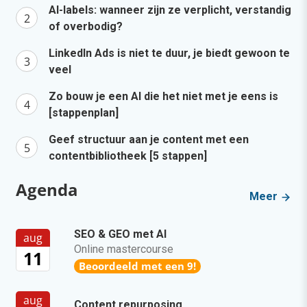
AI-labels: wanneer zijn ze verplicht, verstandig
of overbodig?
LinkedIn Ads is niet te duur, je biedt gewoon te
veel
Zo bouw je een AI die het niet met je eens is
[stappenplan]
Geef structuur aan je content met een
contentbibliotheek [5 stappen]
Agenda
Meer
SEO & GEO met AI
aug
Online mastercourse
11
Beoordeeld met een 9!
aug
Content repurposing