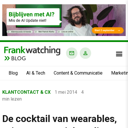
BLOG
Blog
AI & Tech
Content & Communicatie
Marketi
Home
KLANTCONTACT & CX
1 mei 2014
4
›
min lezen
Blog
›
De cocktail van wearables,
Klantcontact & CX