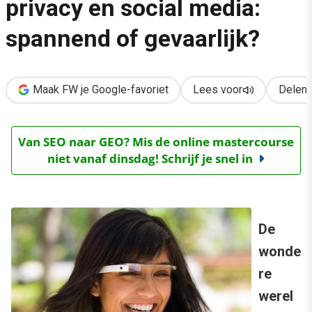
privacy en social media:
›
spannend of gevaarlijk?
De cocktail van wearables, privacy en social media: spannend o
Maak FW je Google-favoriet
Lees voor
Delen
Van SEO naar GEO? Mis de online mastercourse
niet vanaf dinsdag! Schrijf je snel in
De
wonde
re
werel