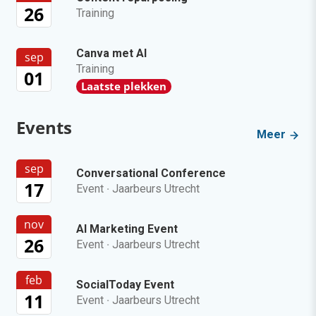
26
Training
Canva met AI
sep
Training
01
Laatste plekken
Events
Meer
sep
Conversational Conference
17
Event
·
Jaarbeurs Utrecht
nov
AI Marketing Event
26
Event
·
Jaarbeurs Utrecht
feb
SocialToday Event
11
Event
·
Jaarbeurs Utrecht