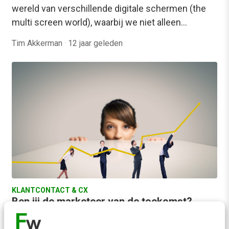
wereld van verschillende digitale schermen (the
multi screen world), waarbij we niet alleen…
Tim Akkerman
·
12 jaar geleden
KLANTCONTACT & CX
Ben jij de marketeer van de toekomst?
Word een ‘math man’!
Big data, is de hype inmiddels voorbij? Dat was de