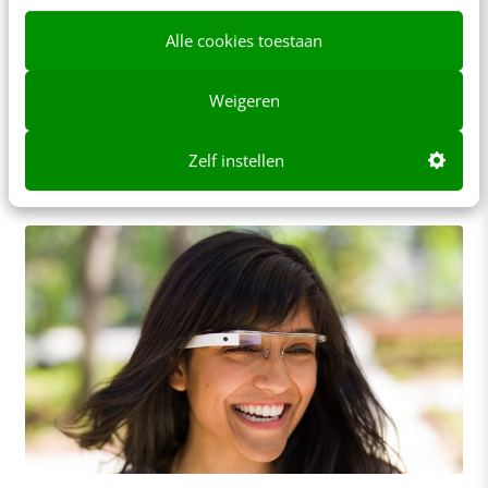
komende 3 jaar
Alle cookies toestaan
Wat is interessanter? De huidige grootheid van
mobiel of de toekomst van smartdevices? Het
Weigeren
onderscheid was opvallend op de 5e Mobile
Convention…
Zelf instellen
Lorentz Stout
·
12 jaar geleden