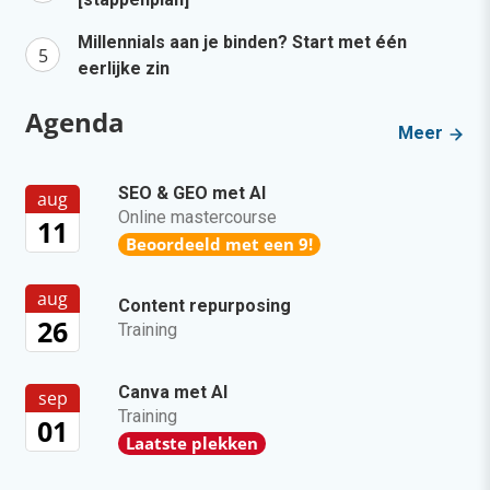
Millennials aan je binden? Start met één
eerlijke zin
Agenda
Meer
SEO & GEO met AI
aug
Online mastercourse
11
Beoordeeld met een 9!
aug
Content repurposing
26
Training
Canva met AI
sep
Training
01
Laatste plekken