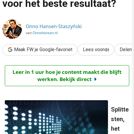
voor het beste resultaat?
›
A/B-splittesten: wat doe jij voor het beste resultaat?
Onno Hansen-Staszyński
van
Onnohansen.nl
Maak FW je Google-favoriet
Lees voor
Delen
Leer in 1 uur hoe je content maakt die blijft
werken. Bekijk direct
Splitte
sten,
het