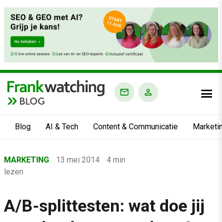
BLOG
Blog
AI & Tech
Content & Communicatie
Marketi
Home
MARKETING
13 mei 2014
4 min
›
lezen
Blog
›
A/B-splittesten: wat doe jij
Marketing