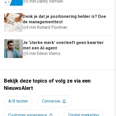
5 min
·
Danny Verroen
Denk je dat je positionering helder is? Doe
de managementtest
4 min
·
Richard Poolman
Je ‘sterke merk’ overleeft geen kwartier
met een AI-agent
5 min
·
Edwin Vlems
Bekijk deze topics of volg ze via een
NieuwsAlert
A/B testen
Conversie
Customer experience
Digital marketing