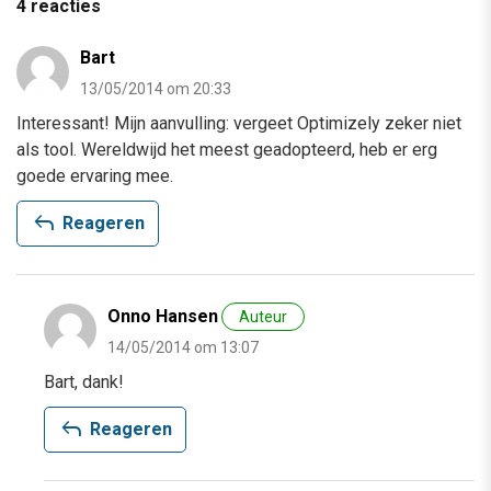
4 reacties
Bart
13/05/2014 om 20:33
Interessant! Mijn aanvulling: vergeet Optimizely zeker niet
als tool. Wereldwijd het meest geadopteerd, heb er erg
goede ervaring mee.
reply
Reageren
Onno Hansen
Auteur
14/05/2014 om 13:07
Bart, dank!
reply
Reageren