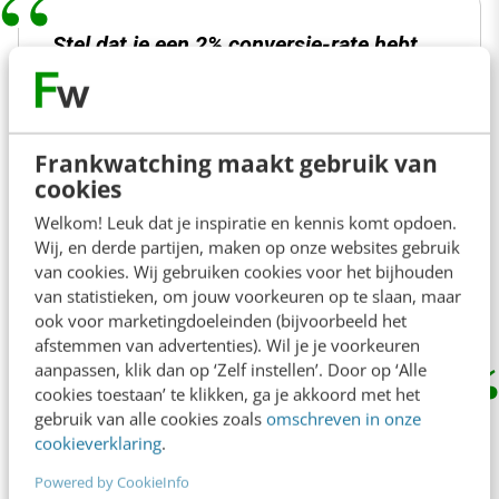
Stel dat je een 2% conversie-rate hebt,
die je met 50% verwacht te verhogen, en
je hebt slechts twee variaties. Stel
daarbij dat tweehonderd bezoekers per
Frankwatching maakt gebruik van
cookies
dag jouw webshop bezoeken van wie je
100% in de test wil betrekken. Volgens
Welkom! Leuk dat je inspiratie en kennis komt opdoen.
Wij, en derde partijen, maken op onze websites gebruik
de tool dient je splittest in dat geval
van cookies. Wij gebruiken cookies voor het bijhouden
zestien dagen te duren.
van statistieken, om jouw voorkeuren op te slaan, maar
ook voor marketingdoeleinden (bijvoorbeeld het
afstemmen van advertenties). Wil je je voorkeuren
aanpassen, klik dan op ‘Zelf instellen’. Door op ‘Alle
cookies toestaan’ te klikken, ga je akkoord met het
Wees niet bang om gangbare wijsheden en
gebruik van alle cookies zoals
omschreven in onze
cookieverklaring
.
best practices ter discussie te stellen en in de
Powered by CookieInfo
praktijk te testen
. Uiteindelijk gaat het om een