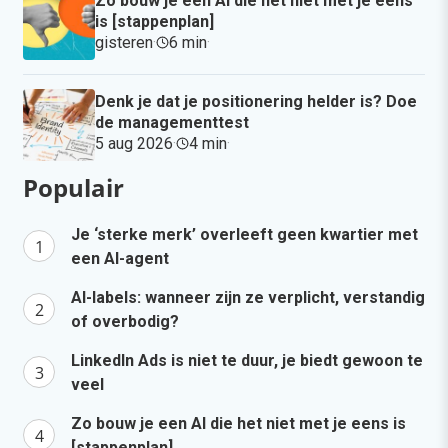
Zo bouw je een AI die het niet met je eens
is [stappenplan]
gisteren
·
6 min
·
Denk je dat je positionering helder is? Doe
de managementtest
5 aug 2026
·
4 min
·
Populair
Je ‘sterke merk’ overleeft geen kwartier met
een AI-agent
AI-labels: wanneer zijn ze verplicht, verstandig
of overbodig?
LinkedIn Ads is niet te duur, je biedt gewoon te
veel
Zo bouw je een AI die het niet met je eens is
[stappenplan]