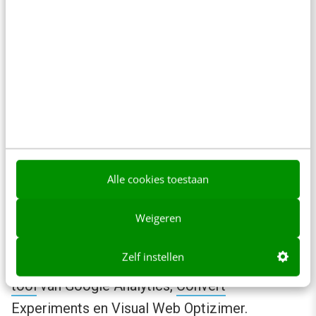
daarin heel belangrijk. Gerard Rathenau raadt
drie usability tools aan om deze input te
verkrijgen:
Qualaroo
, een flexibele online
vragenlijsten app,
VerifyApp
, een tool om de
reacties van bezoekers te meten die jouw
homepage vijf seconden gezien hebben, en een
remote usability test.
Alle cookies toestaan
Om zelf te gaan splittesten kun je een van
de
volgende tools
gebruiken, oplopend in prijs en
Weigeren
hoeveelheid functionaliteiten van laag naar
Zelf instellen
hoog:
Content Experiments
, de
gratis testing-
tool
van Google Analytics,
Convert
Experiments
en
Visual Web Optizimer
.